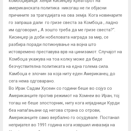
комбоџијанци. Хенри Кисинџер креаторот на
американската политика никогаш не ги објасни
причините за трагедијата на ова земја. Кога новинарите
го запраша дали го гризе свеста за Комбоџа , ладно
им одговорил „ А зошто треба да ме гризе свеста?“.
Кисинџер ја доби нобеловата награда за мир, се
разбира поради потикнување на војна што
истовремено преставува врв на цинизамот. Случајот на
Комбоџа укажува на тоа колку може да биде
безчуствителна политиката на една голема сила.
Камбоџа е злочин за која ниту еден Американец до
сега нема одговарано.
Во Ирак Садам Хусеин со години беше во сојуз со
Американците против режимот на Хомнеи во Иран, тој
тогаш не беше злосторник, ниту кога илјадници Курди
беа напаѓањани од негова страна со отрови,
Американците само вербално го осудувале. Постанал
непријател во 1991 година кога извршил инвазија на