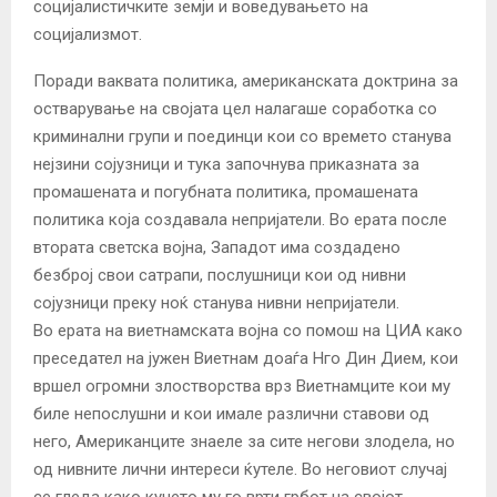
социјалистичките земји и воведувањето на
социјализмот.
Поради ваквата политика, американската доктрина за
остварување на својата цел налагаше соработка со
криминални групи и поединци кои со времето станува
нејзини сојузници и тука започнува приказната за
промашената и погубната политика, промашената
политика која создавала непријатели. Во ерата после
втората светска војна, Западот има создадено
безброј свои сатрапи, послушници кои од нивни
сојузници преку ноќ станува нивни непријатели.
Во ерата на виетнамската војна со помош на ЦИА како
преседател на јужен Виетнам доаѓа Нго Дин Дием, кои
вршел огромни злостворства врз Виетнамците кои му
биле непослушни и кои имале различни ставови од
него, Американците знаеле за сите негови злодела, но
од нивните лични интереси ќутеле. Во неговиот случај
се гледа како кучето му го врти грбот на својот