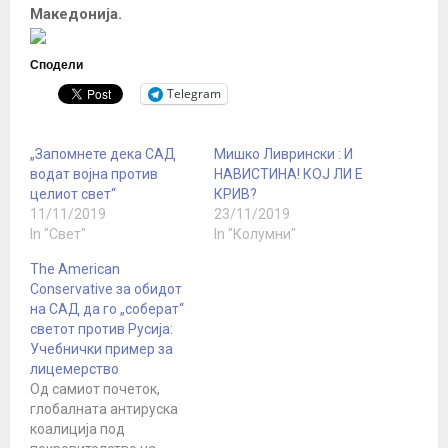
Македонија.
Сподели
Telegram
„Запомнете дека САД
Мишко Ливрински : И
водат војна против
НАВИСТИНА! КОЈ ЛИ Е
целиот свет“
КРИВ?
11/11/2019
23/11/2019
In "Свет"
In "Колумни"
The American
Conservative за обидот
на САД да го „соберат“
светот против Русија:
Учебнички пример за
лицемерство
Од самиот почеток,
глобалната антируска
коалиција под