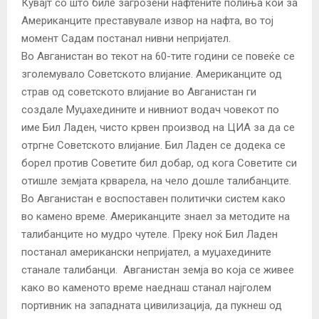
Кувајт со што биле загрозени нафтените полиња кои за
Американците преставувале извор на нафта, во тој
момент Садам постанал нивни непријател.
Во Авганистан во текот на 60-тите години се повеќе се
зголемувало Советското влијание. Американците од
страв од советското влијание во Авганистан ги
создале Муџахедините и нивниот водач човекот по
име Бил Ладен, чисто крвен производ на ЦИА за да се
отргне Советското влијание. Бил Ладен се додека се
борел против Советите бил добар, од кога Советите си
отишле земјата крварела, на чело дошле талибанците.
Во Авганистан е воспоставен политички систем како
во камено време. Американците знаел за методите на
талибанците но мудро чутеле. Преку ноќ Бил Ладен
постанал американски непријател, а муџахедините
станале талибанци. Авганистан земја во која се живее
како во каменото време наеднаш станал најголем
портивник на западната цивилизација, да пукнеш од