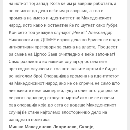
на истиот тој запад. Кога ќе им ја заврши работата, а
по се изгледа дека веќе им ја завршил, а тоа е
промена на името и идентитетот на Македонскиот
народ, исто како и останатие ќе го шутнат како ѓубре.
Кон сето тоа укажува случајот „Рекет.“ Александар
Николовски од ДПМНЕ изјави дека во Брисел се водат
интизитивни преговори за смена на власта, Процесот
за смена на Црпко Заев очигледно е веќе започнат!
Само разликата во нашиов случај од останатите
претходни случаеви е тоа што нашите жртви ќе бидат
во најголем број. Операцијава промена на идентитетот
на Македонскиот народ ако не се спречи, не само што
ние живите веќе сме мртви, туку и оние што допрва ќе
се раѓат однапред стануват мртви! ако не се спречи
ова операција која до сега се водеше Македонскиот
случај ќе стане најголемо злосторничко дело на
западната политика.
Мишко Македонски Ливрински, Скопје,