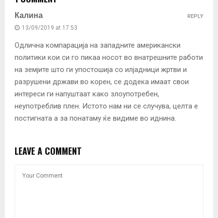
Калина
REPLY
13/09/2019 at 17:53
Одлична компарација на западните американски
политики кои си го пикаа носот во внатрешните работи
на земјите што ги упостошија со илјадници жртви и
разрушени држави во корен, се додека имаат свои
интереси ги напуштаат како злоупотребен,
неупотреблив плен. Истото нам ни се случува, целта е
постигната а за понатаму ќе видиме во иднина.
LEAVE A COMMENT