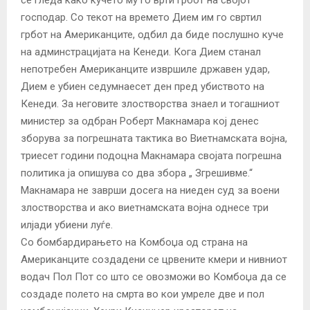
господар. Со текот на времето Дием им го свртил
грбот на Американците, одбил да биде послушно куче
на админстрацијата на Кенеди. Кога Дием станал
непотребен Американците извршиле државен удар,
Дием е убиен седумнаесет ден пред убиството на
Кенеди. За неговите злостворства знаел и тогашниот
министер за одбран Роберт Макнамара кој денес
зборува за погрешната тактика во Виетнамската војна,
триесет години подоцна Макнамара својата погрешна
политика ја опишува со два збора „ Згрешивме.“
Макнамара не заврши досега на ниеден суд за воени
злостворства и ако виетнамската војна однесе три
илјади убиени луѓе.
Со бомбардирањето на Комбоџа од страна на
Американците создадени се црвените кмери и нивниот
водач Пол Пот со што се овозможи во Комбоџа да се
создаде полето на смрта во кои умреле две и пол