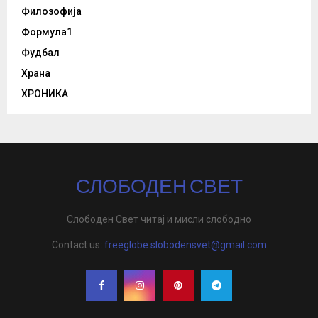
Филозофија
Формула1
Фудбал
Храна
ХРОНИКА
СЛОБОДЕН СВЕТ
Слободен Свет читај и мисли слободно
Contact us:
freeglobe.slobodensvet@gmail.com