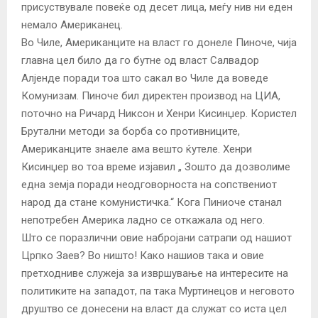
присуствувале повеќе од десет лица, меѓу нив ни еден
немало Американец.
Во Чиле, Американците на власт го донеле Пиноче, чија
главна цел било да го бутне од власт Салвадор
Алјенде поради тоа што сакал во Чиле да воведе
Комунизам. Пиноче бил директен производ на ЦИА,
поточно на Ричард Никсон и Хенри Кисинџер. Користел
Брутални методи за борба со противниците,
Американците знаеле ама вешто ќутеле. Хенри
Кисинџер во тоа време изјавил „ Зошто да дозволиме
една земја поради неодговорноста на сопствениот
народ да стане комунистичка.“ Кога Пиниоче станал
непотребен Америка ладно се откажала од него.
Што се поразлични овие набројани сатрапи од нашиот
Црпко Заев? Во ништо! Како нашиов така и овие
претходниве служеја за извршување на интересите на
политиките на западот, па така Муртинецов и неговото
друштво се донесени на власт да служат со иста цел