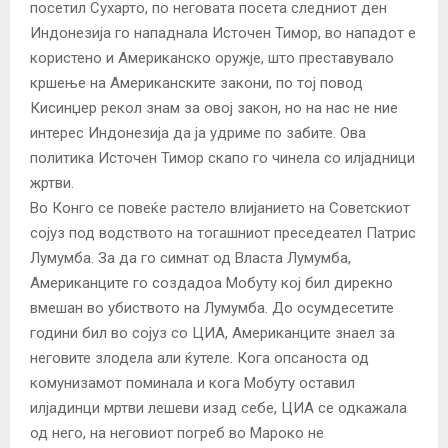
посетил Сухарто, по неговата посета следниот ден
Индонезија го нападнала Источен Тимор, во нападот е
користено и Американско оружје, што преставувало
кршење на Американските закони, по тој повод
Кисинџер рекол знам за овој закон, но на нас не ние
интерес Индонезија да ја удриме по забите. Ова
политика Источен Тимор скапо го чинела со илјадници
жртви.
Во Конго се повеќе растело влијанието на Советскиот
сојуз под водството на тогашниот преседеател Патрис
Лумумба. За да го симнат од Власта Лумумба,
Американците го создадоа Мобуту кој бил дирекно
вмешан во убиството на Лумумба. До осумдесетите
години бил во сојуз со ЦИА, Американците знаел за
неговите злодела али ќутеле. Кога опсаноста од
комунизамот поминала и кога Мобуту оставил
илјадинци мртви лешеви изад себе, ЦИА се одкажала
од него, на неговиот погреб во Мароко не