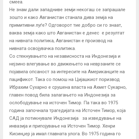
смееа.
Не знам дали западниве земји некогаш се запрашале
зошто и како Авганистан станала дива земја на
примитивни луѓе? Одговорот тие добро си го знаат,
ваква земја како што Авганистан е денес е резултат
на нивната политика, Авганистан е производ на
нивната освојувачка политика.
Со стекнувањето на независноста на Индонезија и
нејзино влегување во движењето на неврзаните се
појавила опсаност за интересите на Американците на
пацификот. Така со помош на Цијашкиот поризвод
Ибрахим Сухарно е срушена власта на Ахмет Сукарно,
главен повод била залагањето на Индонезија за
ослободување на источен Тимор. Па така во 1975
година започнала трагедијата на Источен Тимор, која
САД ја потикнувале Индонезија за изведување на
инвазија и припојување на Источен Тимор. Хенри
Кисинџер ја имал главната улога. Во 1975 година го