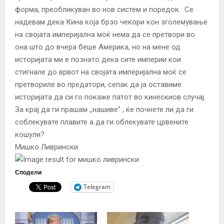
форма, преобликуван во нов систем и поредок. Се
надевам дека Кина која брзо чекори кон зголемување
на својата империјална моќ нема да се претвори во
она што до вчера беше Америка, но на мене од
историјата ми е познато дека сите империи кои
стигнале до врвот на својата империјална моќ се
претвориле во предатори, сепак да ја оставиме
историјата да си го покаже патот во кинескиов случај.
За крај да ги прашам ,,нашиве” , ќе почнете ли да ги
соблекувате плавите а да ги облекувате црвените
кошули?
Мишко Ливрински
Сподели
Telegram