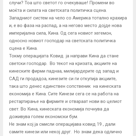
случи? Тоа што светот го очекуваше! Промени во
моќта и силата на светската политичка сцена.
Западниот систем на чело со Америка тотално крахира
и, е во фаза на распад, а на негово место дојде нова
империјална сила, Кина. Од сега новиот хегемон,
односно новиот господар на светската политичка
сцена е Кина.
Токму операцијата Ковид ја направи Кина да стане
светски господар. Во текот на кризата, акциите на
кинеските фирми паднаа, милијардерите од запад и
САД ги продадоа, кинезите си ги откупија акциите,
така што денес единствен сопственик на кинеската
економија е Кина. Сите Кинези сега се на работа на
рестартирање на фирмите и отвараат нови во целиот
свет. Во Кина, кинеската економија почнува да
доживува голем економски бум.
Не знам кој ја смисли операцијава ковид 19 , дали
самите кинези или некој друг. Но знам дека одлично