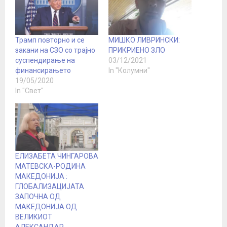
Трамп повторно и се
МИШКО ЛИВРИНСКИ:
закани на СЗО со трајно
ПРИКРИЕНО ЗЛО
суспендирање на
03/12/2021
финансирањето
In "Колумни"
19/05/2020
In "Свет"
ЕЛИЗАБЕТА ЧИНГАРОВА
МАТЕВСКА-РОДИНА
МАКЕДОНИЈА :
ГЛОБАЛИЗАЦИЈАТА
ЗАПОЧНА ОД
МАКЕДОНИЈА ОД
ВЕЛИКИОТ
АЛЕКСАНДАР