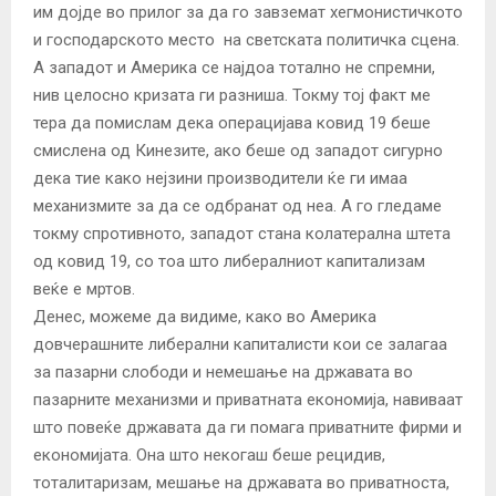
им дојде во прилог за да го завземат хегмонистичкото
и господарското место на светската политичка сцена.
А западот и Америка се најдоа тотално не спремни,
нив целосно кризата ги разниша. Токму тој факт ме
тера да помислам дека операцијава ковид 19 беше
смислена од Кинезите, ако беше од западот сигурно
дека тие како нејзини производители ќе ги имаа
механизмите за да се одбранат од неа. А го гледаме
токму спротивното, западот стана колатерална штета
од ковид 19, со тоа што либералниот капитализам
веќе е мртов.
Денес, можеме да видиме, како во Америка
довчерашните либерални капиталисти кои се залагаа
за пазарни слободи и немешање на државата во
пазарните механизми и приватната економија, навиваат
што повеќе државата да ги помага приватните фирми и
економијата. Она што некогаш беше рецидив,
тоталитаризам, мешање на државата во приватноста,