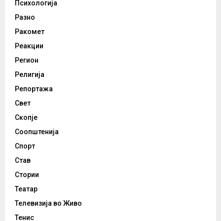
Психологија
Разно
Ракомет
Реакции
Регион
Религија
Репортажа
Свет
Скопје
Соопштенија
Спорт
Став
Стории
Театар
Телевизија во Живо
Тенис