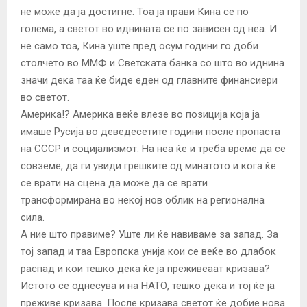
не може да ја достигне. Тоа ја прави Кина се по
голема, а светот во иднината се по зависен од неа. И
не само тоа, Кина уште пред осум години го доби
столчето во ММФ и Светската банка со што во иднина
значи дека таа ќе биде еден од главните финансиери
во светот.
Америка!? Америка веќе влезе во позиција која ја
имаше Русија во деведесетите години после пропаста
на СССР и социјализмот. На неа ќе и треба време да се
совземе, да ги увиди грешките од минатото и кога ќе
се врати на сцена да може да се врати
трансформирана во некој нов облик на регионална
сила.
А ние што правиме? Уште ли ќе навиваме за запад. За
тој запад и таа Европска унија кои се веќе во длабок
распад и кои тешко дека ќе ја преживеаат кризава?
Истото се однесува и на НАТО, тешко дека и тој ќе ја
преживе кризава. После кризава светот ќе добие нова