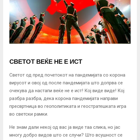
СВЕТОТ ВЕЌЕ НЕ Е ИСТ
Светот од пред почетокот на пандемијата со корона
вирусот и овој од после пандемијата што допрва се
очекува да настапи веќе не е ист! Кој виде виде! Кој
разбра разбра, дека корона пандемијата направи
пресвртница во геополитиката и геостратешката игра
во светски рамки.
Не знам дали некој од вас ја виде таа слика, но јас
многу добро видов што се случи? Што всушност се