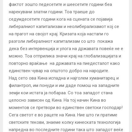
фактот зошто педесетите и шеесетите години беа
нарекувани златни години. Тоа траеше до
седумдесетите години кога на сцената се појавија
либералниот капитализам и неолиберализамот кој се
на прагот на својот крај. Кризата која настапи го
разголи либералниот капитализам со што покажа
дека без интервенција и улога на државата повеќе не е
можно. Тоа отприлика значи крај на глобализацијата и
повторно враќање на државата на пиедесталот како
единствен чувар на општото добро на народите.
Над сето ова Кина испадна и најголем хуманитарец и
филантроп, им понуди и им даде помош на западните
земји кои истата ја побараа. Со тоа западот стана
целосно зависен од Кина. На тој начин Кина во
моментов се претвори во единствен светски господар!
Сега светот е во рацете на Кина. Ние што ги пратиме
светските текови, знаеме колку кинеската технологија
напредна во последните години така што западот веќе