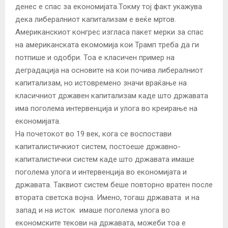
денес е спас за економијата.Токму тој факт укажува
дека либералниот капитализам е веќе мртов.
Американскиот конгрес изгласа пакет мерки за спас
на американската екомомија кои Трамп треба да ги
потпише и одобри. Тоа е класичен пример на
деградација на основите на кои почива либералниот
капитализам, но истовремено значи враќање на
класичниот државен капитализам каде што државата
има поголема интервенција и улога во креирање на
економијата.
На почетокот во 19 век, кога се воспостави
капиталистичкиот систем, постоеше државно-
капиталистички систем каде што државата имаше
поголема улога и интервенција во економијата и
државата. Таквиот систем беше повторно вратен после
втората светска војна. Имено, тогаш државата и на
запад и на исток имаше поголема улога во
економските текови на државата, можеби тоа е