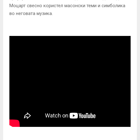
Моцарт свесно користел масонски теми и симболика
во неговата музика.