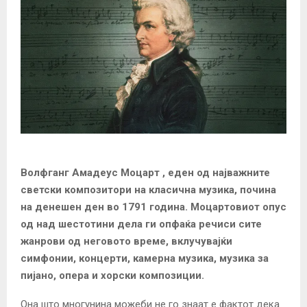
Волфганг Амадеус Моцарт , еден од најважните
светски композитори на класична музика, почина
на денешен ден во 1791 година. Моцартовиот опус
од над шестотини дела ги опфаќа речиси сите
жанрови од неговото време, вклучувајќи
симфонии, концерти, камерна музика, музика за
пијано, опера и хорски композиции.
Она што многунина можеби не го знаат е фактот дека