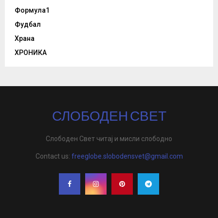
Формула1
Фудбал
Храна
ХРОНИКА
СЛОБОДЕН СВЕТ
Слободен Свет читај и мисли слободно
Contact us:
freeglobe.slobodensvet@gmail.com