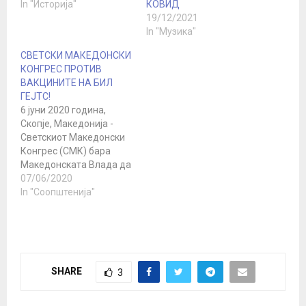
In "Историја"
КОВИД
19/12/2021
In "Музика"
СВЕТСКИ МАКЕДОНСКИ
КОНГРЕС ПРОТИВ
ВАКЦИНИТЕ НА БИЛ
ГЕЈТС!
6 јуни 2020 година,
Скопје, Македонија -
Светскиот Македонски
Конгрес (СМК) бара
Македонската Влада да
ја отфрли апликацијата
07/06/2020
за пристапување на
In "Соопштенија"
државата Македонија
во Иницијативата за
унапредување на
примарната
здравствена заштита,
SHARE
3
основана во 2015
година од Фондацијата
Бил и Мелинда Гејтс и