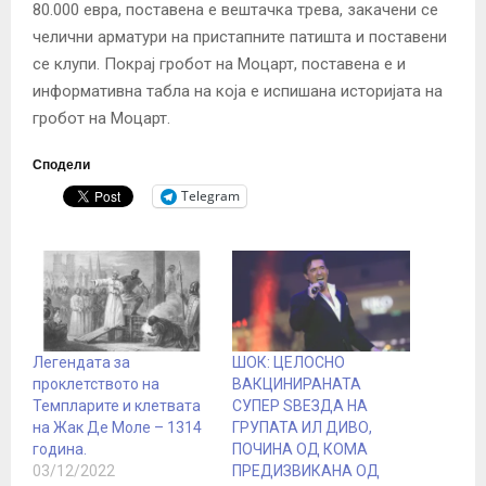
80.000 евра, поставена е вештачка трева, закачени се
челични арматури на пристапните патишта и поставени
се клупи. Покрај гробот на Моцарт, поставена е и
информативна табла на која е испишана историјата на
гробот на Моцарт.
Сподели
Telegram
Легендата за
ШОК: ЦЕЛОСНО
проклетството на
ВАКЦИНИРАНАТА
Темпларите и клетвата
СУПЕР ЅВЕЗДА НА
на Жак Де Моле – 1314
ГРУПАТА ИЛ ДИВО,
година.
ПОЧИНА ОД КОМА
03/12/2022
ПРЕДИЗВИКАНА ОД