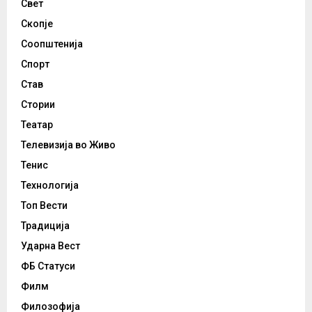
Свет
Скопје
Соопштенија
Спорт
Став
Стории
Театар
Телевизија во Живо
Тенис
Технологија
Топ Вести
Традиција
Ударна Вест
ФБ Статуси
Филм
Филозофија