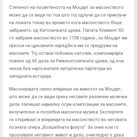
Степенот на посветеноста на Моцарт за масонството
може да се види по тоа што тој одлучи да се приклучи
на ложата токму во времето кога масонството беше
забрането од Католичката црква. Папата Климент XII
го забрани масонството во 1738 година , но Моцарт им
пркоси на црковните наредби и им се придружи на
масоните. Тој остана побожен католик, компонирајќи
повеќе од 60 дела за Римокатоличката црква, од кои
некои беа најпознатите литургиски партитури во
западната историја.
Масонеријата силно влијаеше на животот на Моцарт,
што може да се види преку неговите различни музички
дела. Напишал најмалку осум композиции за масоните,
вклучително и погребна масонска музика. Експертите
ги откриваат и влијанијата на масонството во неговата
позната опера „Волшебната флејта“. За оние кои го
проучувале неговиот живот и дело, очигледно е дека