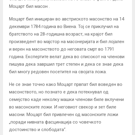
Моцарт бил масон .
Моцарт бил инициран во австриското масонство на 14
декември 1784 година во Виена. Тој се приклучил на
братството на 28-годишна возраст, на крајот бил
произведент во мајстор на масонеријата и бил лојален
и верен на масонството до неговата смрт во 1791
година. Експертите велат дека во списокот на членови
пишува дека завршил трет степен и дека се знае дека
бил многу редовен посетител на својата ложа.
Не се знае точно како Моцарт првпат бил воведен во
масонството, но познато е дека потекнувал од
семејство каде неколку машки членови биле вклучени
во масонските ложи. И неговиот свекор и зет биле
масони. Моцарт бил привлечен од масонските ложи
„поради нивната фасцинација со човечкото
достоинство и слободата“.