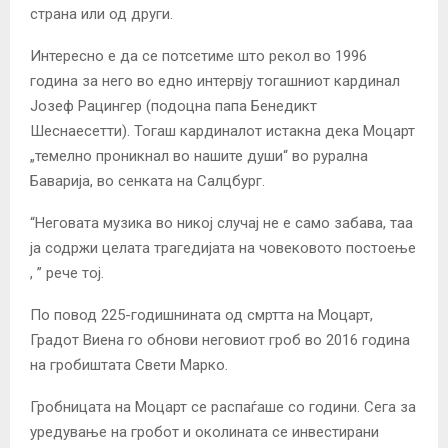
страна или од други.
Интересно е да се потсетиме што рекол во 1996
година за него во едно интервју тогашниот кардинал
Јозеф Рацингер (подоцна папа Бенедикт
Шеснаесетти). Тогаш кардиналот истакна дека Моцарт
„темелно проникнал во нашите души“ во рурална
Баварија, во сенката на Салцбург.
“Неговата музика во никој случај не е само забава, таа
ја содржи целата трагедијата на човековото постоење
, ” рече тој.
По повод 225-годишнината од смртта на Моцарт,
Градот Виена го обнови неговиот гроб во 2016 година
на гробиштата Свети Марко.
Гробницата на Моцарт се распаѓаше со години. Сега за
уредување на гробот и околината се инвестирани