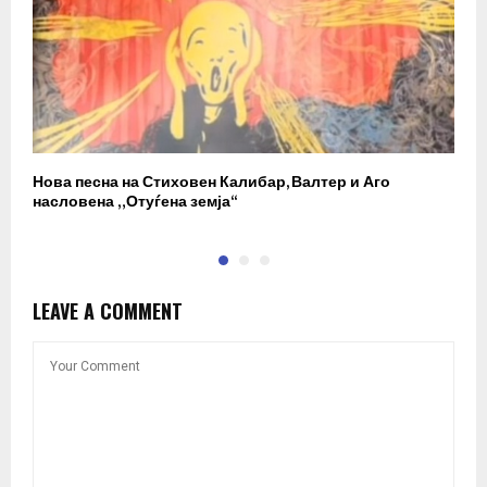
Нова песна на Стиховен Калибар, Валтер и Аго
С
насловена „Отуѓена земја“
А
LEAVE A COMMENT