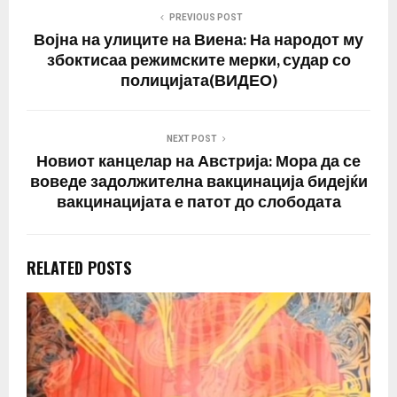
Светската здравствена
PREVIOUS POST
организација (СЗО).
Војна на улиците на Виена: На народот му
СМК смета дека
збоктисаа режимските мерки, судар со
Македонија…
полицијата(ВИДЕО)
NEXT POST
Новиот канцелар на Австрија: Мора да се
воведе задолжителна вакцинација бидејќи
вакцинацијата е патот до слободата
RELATED POSTS