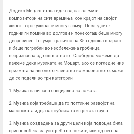
Додека Моцарт стана еден од најголемите
композитори на сите времиња, кон крајот на својот
живот тој не уживаше многу гламур. Последните
години ги помина во долгови и понекогаш беше многу
депресивен. Тој умре трагично на 35-годишна возраст
и беше погребан во необележана гробница,
непризнаена од општеството . Слободно можеме да
кажеме дека музиката на Моцарт, ако се погледне низ
призмата на неговото членство во масонството, може
да се подели во три категории:
1. Музика напишана специјално за ложата
2. Музика која требаше да го поттикне развојот на
масонската идеја кај публиката и третата група
3. Музика создадена за други цели која подоцна била
приспособена за употреба во ложите, или од негова