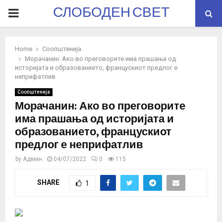
СЛОБОДЕН СВЕТ
PRIMARY
MENU
Home
Соопштенија
Морачанин: Ако во преговорите има прашања од
историјата и образованието, францускиот предлог е
неприфатлив
Соопштенија
Морачанин: Ако во преговорите
има прашања од историјата и
образованието, францускиот
предлог е неприфатлив
by
Админ
04/07/2022
0
115
SHARE
1