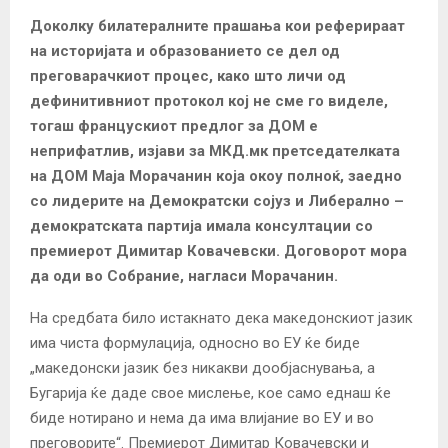
Доколку билатералните прашања кои реферираат
на историјата и образованието се дел од
преговарачкиот процес, како што личи од
дефинитивниот протокол кој не сме го виделе,
тогаш францускиот предлог за ДОМ е
неприфатлив, изјави за МКД.мк претседателката
на ДОМ Маја Морачанин која окоу полноќ, заедно
со лидерите на Демократски сојуз и Либерално –
демократската партија имала консултации со
премиерот Димитар Ковачевски. Договорот мора
да оди во Собрание, нагласи Морачанин.
На средбата било истакнато дека македонскиот јазик
има чиста формулација, односно во ЕУ ќе биде
„македонски јазик без никакви дообјаснувања, а
Бугарија ќе даде свое мислење, кое само еднаш ќе
биде нотирано и нема да има влијание во ЕУ и во
преговорите“. Премиерот Димитар Ковачевски и