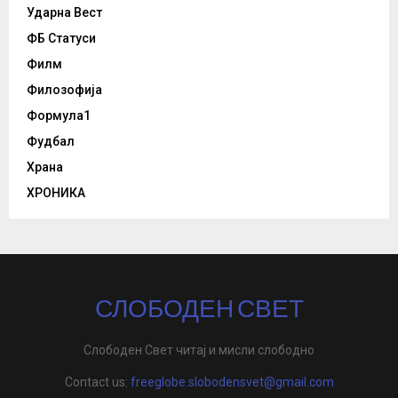
Ударна Вест
ФБ Статуси
Филм
Филозофија
Формула1
Фудбал
Храна
ХРОНИКА
СЛОБОДЕН СВЕТ
Слободен Свет читај и мисли слободно
Contact us:
freeglobe.slobodensvet@gmail.com