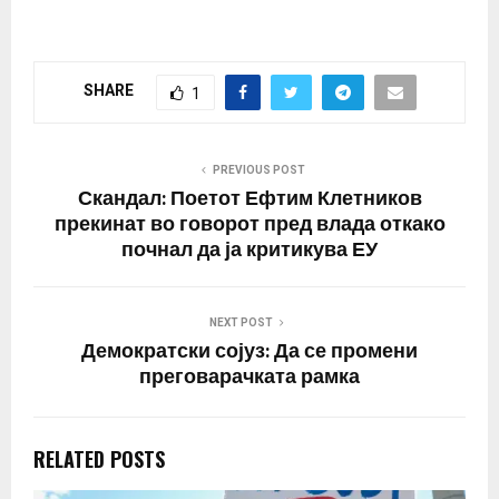
професор д-р Тодор
Чепреганов во и нтервју
за порталот Лидер вели
дека со ваквиот
SHARE
1
француски предлог
Македонија полека,
полека ќе се
бугаризира.
PREVIOUS POST
“Демократска Европа“
Скандал: Поетот Ефтим Клетников
ги погазува сите
прекинат во говорот пред влада откако
принципи…
почнал да ја критикува ЕУ
NEXT POST
Демократски сојуз: Да се промени
преговарачката рамка
RELATED POSTS