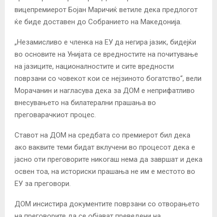
вицепремиерот Бојан Маричиќ ветиле дека предлогот
ќе биде доставен до Собранието на Македонија.
„Незамисливо е членка на ЕУ да негира јазик, бидејќи
во основите на Унијата се вредностите на почитување
на јазиците, националностите и сите вредности
поврзани со човекот кои се нејзиното богатство“, вели
Морачанин и нагласува дека за ДОМ е неприфатливо
внесувањето на билатерални прашања во
преговарачкиот процес.
Ставот на ДОМ на средбата со премиерот бил дека
ако ваквите теми бидат вклучени во процесот дека е
јасно оти преговорите никогаш нема да завршат и дека
освен тоа, на историски прашања не им е местото во
ЕУ за преговори.
ДОМ инсистира документите поврзани со отворањето
на преговорите да се објават преведени на