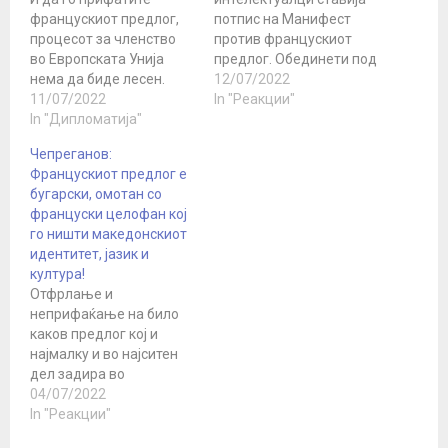
францускиот предлог,
потпис на Манифест
процесот за членство
против францускиот
во Европската Унија
предлог. Обединети под
нема да биде лесен.
едно име - македонски
12/07/2022
Оваа порака
11/07/2022
учители, сметаат дека
In "Реакции"
Македонија ја доби
In "Дипломатија"
со предлог документот,
директно од
македонскиот народ
Чепреганов:
германскиот канцелар.
станува предмет на
Францускиот предлог е
Олаф Шолц во отворено
омаловажување и
бугарски, омотан со
писмо, потенцирајќи
понижување. - Самиот
француски целофан кој
дека сака да е сосем
факт што се
го ништи македонскиот
искрен со нас, ни
предвидуваат
идентитет, јазик и
порачува дека покрај
преговори за генезата
култура!
компромисот со
на македонскиот јазик е
Отфрлање и
Бугарија, ќе треба и
во старт проблематична
неприфаќање на било
други…
позиција, вели
каков предлог кој и
професорот…
најмалку и во најситен
дел задира во
македонскиот
04/07/2022
идентитет, јазик и
In "Реакции"
култура. Историчарот,