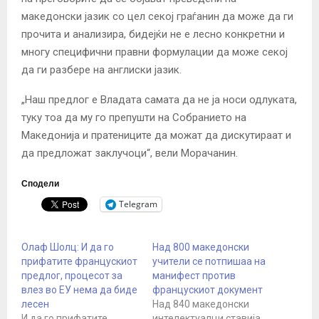
македонски јазик со цел секој граѓанин да може да ги
прочита и анализира, бидејќи не е лесно конкретни и
многу специфични правни формулации да може секој
да ги разбере на англиски јазик.
„Наш предлог е Владата самата да не ја носи одлуката,
туку тоа да му го препушти на Собранието на
Македонија и пратениците да можат да дискутираат и
да предложат заклучоци“, вели Морачанин.
Сподели
Telegram
Олаф Шолц: И да го
Над 800 македонски
прифатите францускиот
учители се потпишаа на
предлог, процесот за
манифест против
влез во ЕУ нема да биде
францускиот документ
лесен
Над 840 македонски
И да го прифатите
интелектуалци ставија