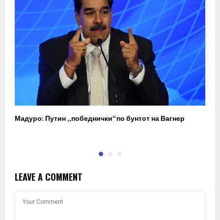
Мадуро: Путин „победнички“ по бунтот на Вагнер
О
п
LEAVE A COMMENT