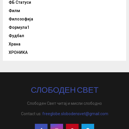
ФБ Статуси
Филм
Филозофија
Формула1
Фудбал
Храна
ХРОНИКА
СЛОБОДЕН СВЕТ
Слободен Свет читај и мисли слободно
Contact us:
freeglobe.slobodensvet@gmail.com