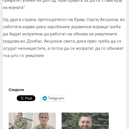
прифати губење на дел од територијата за да се стави крај
на војната“.
Од друга страна, претседателот на Крим, Сергеј Аксјонов, во
саботата изјави дека заробените украински војници треба
да бидат испратени да работат на обнова на уништените
градови во Донбас. Аксјонов смета дека прво треба да се
осудат неонацистите, а потоа да се испратат да го обноват
тоа што го уништиле.
Сподели
Telegram