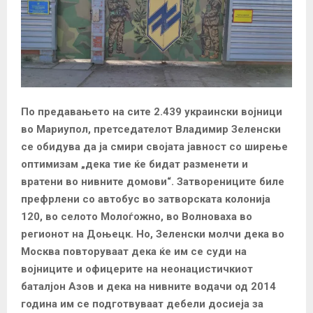
По предавањето на сите 2.439 украински војници
во Мариупол, претседателот Владимир Зеленски
се обидува да ја смири својата јавност со ширење
оптимизам „дека тие ќе бидат разменети и
вратени во нивните домови“. Затворениците биле
префрлени со автобус во затворската колонија
120, во селото Молоѓожно, во Волноваха во
регионот на Доњецк. Но, Зеленски молчи дека во
Москва повторуваат дека ќе им се суди на
војниците и офицерите на неонацистичкиот
баталјон Азов и дека на нивните водачи од 2014
година им се подготвуваат дебели досиеја за