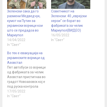
Зеленски сака да го
Советникот на
размени Медведчук,
Зеленски: 40 „еврејски
кумот на Путин за
херои“ се борат во
украински војници кои
фабриката за челик
што се предадоа во
Мариупол(ВИДЕО)
Мариупол
16/05/2022
14/04/2022
In "Свет"
In "Свет"
Во тек е евакуација на
украинските војници од
Азовстал
Пет автобуси со војници
од фабриката за челик
Азовстал пристигнаа во
градот Новоазовск кој е
под руска контрола
доцна во понеделникот.
17/05/2022
264 украински борци се
In "Свет"
евакуирани од
фабриката за