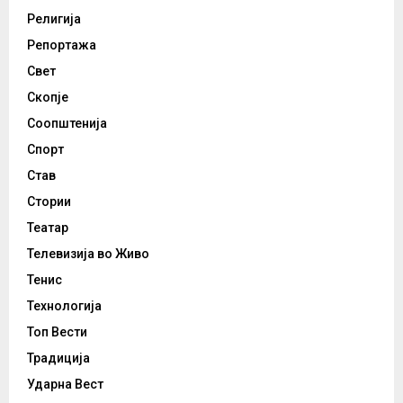
Религија
Репортажа
Свет
Скопје
Соопштенија
Спорт
Став
Стории
Театар
Телевизија во Живо
Тенис
Технологија
Топ Вести
Традиција
Ударна Вест