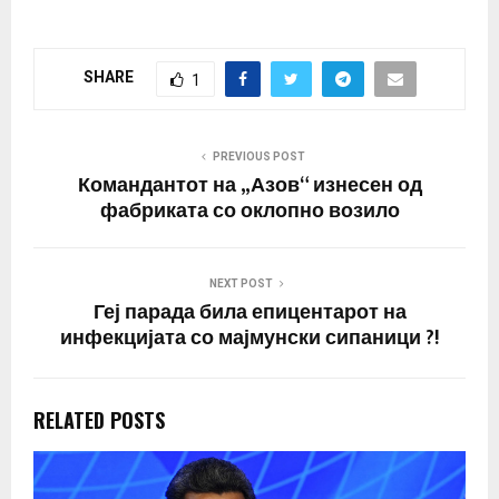
челик Азовстал ,
потврди заменик-
министерката за
SHARE
1
одбрана на
Украина, Ана Малиар , а
украинската армија
објави дека
PREVIOUS POST
продолжуваат напорите
Командантот на „Азов“ изнесен од
за спасување на
фабриката со оклопно возило
преостанатите борци
од…
NEXT POST
Геј парада била епицентарот на
инфекцијата со мајмунски сипаници ?!
RELATED POSTS