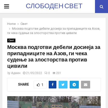
СЛОБОДЕН СВЕТ
PRIMARY
MENU
Home
Свет
Москва подготви дебели досиеја за припадниците на Азов,
ги чека судење за злосторства против цивили
Свет
Москва подготви дебели досиеја за
припадниците на Азов, ги чека
судење за злосторства против
цивили
by
Админ
21/05/2022
0
201
SHARE
1