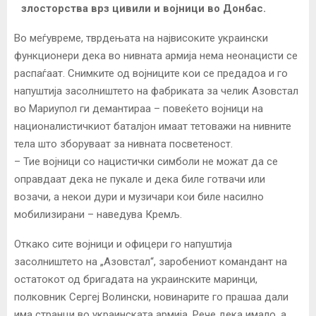
злосторства врз цивили и војници во Донбас.
Во меѓувреме, тврдењата на највисоките украински
функционери дека во нивната армија нема неонацисти се
распаѓаат. Снимките од војниците кои се предадоа и го
напуштија засолништето на фабриката за челик Азовстал
во Мариупол ги демантираа – повеќето војници на
националистичкиот баталјон имаат тетоважи на нивните
тела што зборуваат за нивната посветеност.
– Тие војници со нацистички симболи не можат да се
оправдаат дека не пукале и дека биле готвачи или
возачи, а некои дури и музичари кои биле насилно
мобилизирани – наведува Кремљ.
Откако сите војници и офицери го напуштија
засолништето на „Азовстал“, заробениот командант на
остатокот од бригадата на украинските маринци,
полковник Сергеј Волински, новинарите го прашаа дали
има странци во украинската армија. Рече дека имало, а