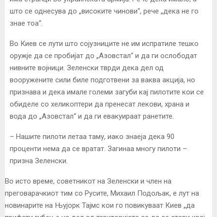
што се однесува до „високите чинови“, рече „дека не го
знае тоа“.
Во Киев се лути што сојузниците не им испратиле тешко
оружје да се пробијат до „Азовстал“ и да ги ослободат
нивните војници. Зеленски тврди дека дел од
вооружените сили биле подготвени за ваква акција, но
признава и дека имале големи загуби кај пилотите кои се
обиделе со хеликоптери да пренесат лекови, храна и
вода до „Азовстал“ и да ги евакуираат ранетите.
– Нашите пилоти летаа таму, иако знаеја дека 90
проценти нема да се вратат. Загинаа многу пилоти –
призна Зеленски.
Во исто време, советникот на Зеленски и член на
преговарачкиот тим со Русите, Михаил Подољак, е лут на
новинарите на Њујорк Тајмс кои го повикуваат Киев „да