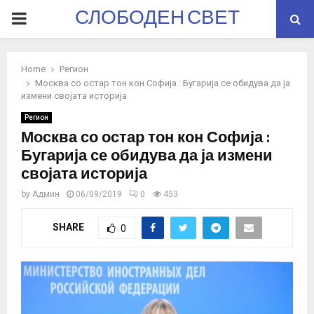
СЛОБОДЕН СВЕТ
PRIMARY
MENU
Home
Регион
Москва со остар тон кон Софија : Бугарија се обидува да ја
измени својата историја
Регион
Москва со остар тон кон Софија :
Бугарија се обидува да ја измени
својата историја
by
Админ
06/09/2019
0
453
SHARE
0