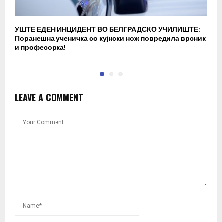
УШТЕ ЕДЕН ИНЦИДЕНТ ВО БЕЛГРАДСКО УЧИЛИШТЕ:
В
Поранешна ученичка со кујнски нож повредила врсник
с
и професорка!
п
LEAVE A COMMENT