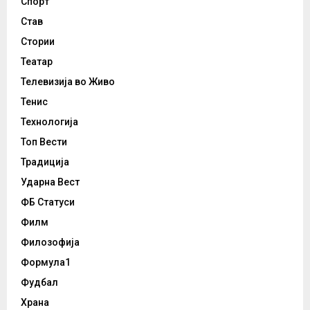
Спорт
Став
Стории
Театар
Телевизија во Живо
Тенис
Технологија
Топ Вести
Традиција
Ударна Вест
ФБ Статуси
Филм
Филозофија
Формула1
Фудбал
Храна