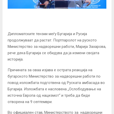
Дипломатските тензии меѓу Бугарија и Русија
продолжуваат да растат. Портпаролот на руското
Министерство за надворешни работи, Марија Захарова,
рече дека Бугарија се обидува да ја измени својата
историја.
Причината за оваа изјава е острата реакција на
бугарското Министерство за надворешни работи по
повод изложбата подготвена од Руската амбасада во
Бугарија. Изложбата е насловена „Ослободување на
источна Европа од нацизмот“ и треба да биде
отворена на 9 септември.
Во официјален став, Министерството за надворешни