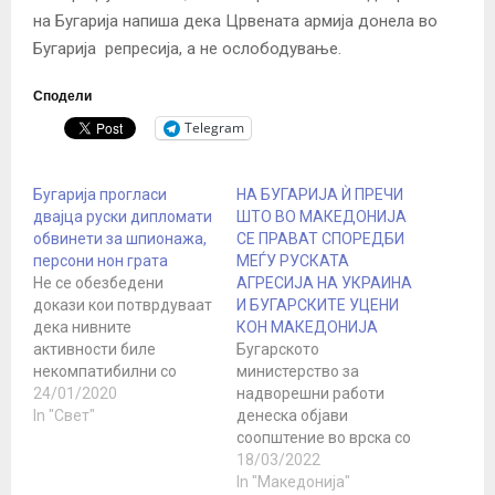
на Бугарија напиша дека Црвената армија донела во
Бугарија репресија, а не ослободување.
Сподели
Telegram
Бугарија прогласи
НА БУГАРИЈА Ѝ ПРЕЧИ
двајца руски дипломати
ШТО ВО МАКЕДОНИЈА
обвинети за шпионажа,
СЕ ПРАВАТ СПОРЕДБИ
персони нон грата
МЕЃУ РУСКАТА
Не се обезбедени
АГРЕСИЈА НА УКРАИНА
докази кои потврдуваат
И БУГАРСКИТЕ УЦЕНИ
дека нивните
КОН МАКЕДОНИЈА
активности биле
Бугарското
некомпатибилни со
министерство за
нивниот статус,
24/01/2020
надворешни работи
коментира Руската
In "Свет"
денеска објави
амбасада во Бугарија
соопштение во врска со
Бугарските власти
некакви наводни
18/03/2022
прогласија двајца руски
„провокативни и
In "Македонија"