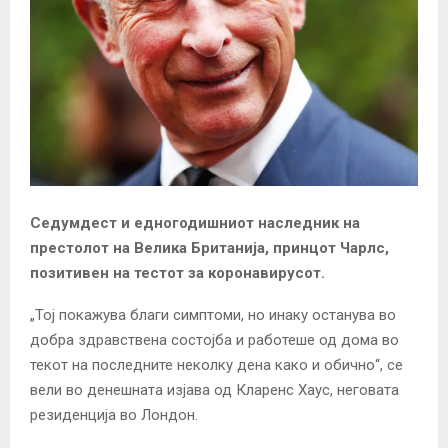
Седумдест и едногодишниот наследник на
престолот на Велика Британија, принцот Чарлс,
позитивен на тестот за коронавирусот.
„Тој покажува благи симптоми, но инаку останува во
добра здравствена состојба и работеше од дома во
текот на последните неколку дена како и обично“, се
вели во денешната изјава од Кларенс Хаус, неговата
резиденција во Лондон.