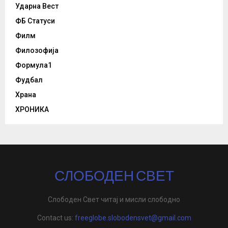
Ударна Вест
ФБ Статуси
Филм
Филозофија
Формула1
Фудбал
Храна
ХРОНИКА
СЛОБОДЕН СВЕТ
Слободен Свет читај и мисли слободно
Contact us:
freeglobe.slobodensvet@gmail.com