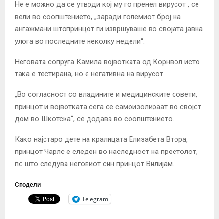
Не е можно да се утврди кој му го пренел вирусот , се
вели во соопштението, „заради големиот број на
ангажмани штопринцот ги извршуваше во својата јавна
улога во последните неколку недели“.
Неговата сопруга Камила војвотката од Корнвол исто
така е тестирана, но е негативна на вирусот.
„Во согласност со владините и медицинските совети,
принцот и војвотката сега се самоизолираат во својот
дом во Шкотска“, се додава во соопштението.
Како најстаро дете на кралицата Елизабета Втора,
принцот Чарлс е следен во наследност на престолот,
по што следува неговиот син принцот Вилијам.
Сподели
Telegram