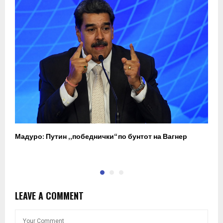
Мадуро: Путин „победнички“ по бунтот на Вагнер
О
п
LEAVE A COMMENT