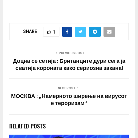
Кралот Чарлс Трети
утре ќе ѝ се обрати на
нацијата во неговиот
прв говор по смртта на
неговата мајка
SHARE
1
Елизабета Втора, изјави
неговиот портпарол,
пренесе Ројтерс.
Британската премиерка
PREVIOUS POST
Лиз Трас разговараше…
Доцна се сетија : Британците дури сега ја
сватија короната како сериозна закана!
NEXT POST
МОСКВА : „Намерното ширење на вирусот
е тероризам“
RELATED POSTS