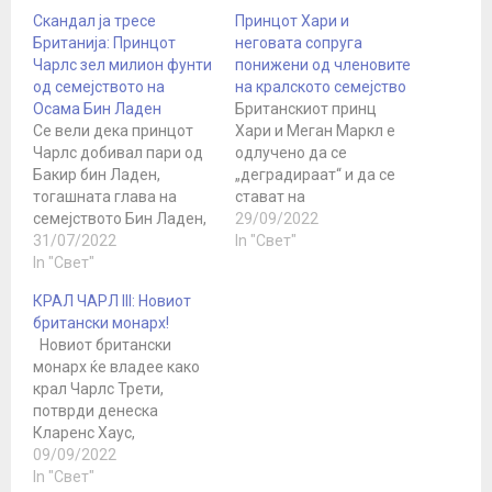
Скандал ја тресе
Принцот Хари и
Британија: Принцот
неговата сопруга
Чарлс зел милион фунти
понижени од членовите
од семејството на
на кралското семејство
Осама Бин Ладен
Британскиот принц
Се вели дека принцот
Хари и Меган Маркл е
Чарлс добивал пари од
одлучено да се
Бакир бин Ладен,
„деградираат“ и да се
тогашната глава на
стават на
семејството Бин Ладен,
претпоследното место
29/09/2022
и неговиот брат Шафик,
31/07/2022
на листата на членови
In "Свет"
кои се полубраќа на
In "Свет"
на кралското семејство.
Осама бин Ладен.
Ова беше објавено во
КРАЛ ЧАРЛ III: Новиот
Британскиот принц
изданието Express.
британски монарх!
Чарлс прифатил
Забележано е дека
Новиот британски
донација од еден
парот бил преместен во
монарх ќе владее како
милион фунти од
делот „Членови на
крал Чарлс Трети,
семејството на лидерот
кралското семејство“, но
потврди денеска
на Ал Каеда Осама бин
положбата во која се
Кларенс Хаус,
Ладен за неговата
наоѓале принцот Хари
резиденцијата на
09/09/2022
добротворна…
и…
принцот од Велс.
In "Свет"