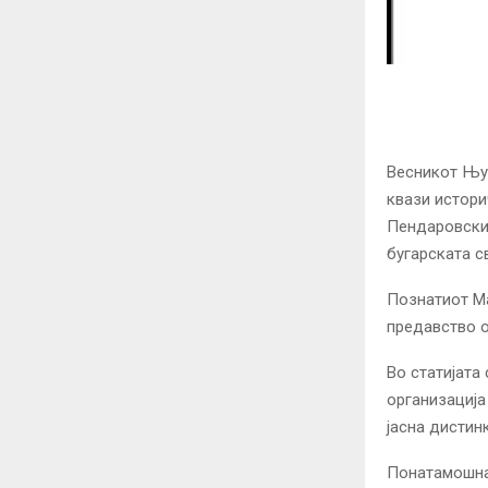
Весникот Њу 
квази истори
Пендаровски(
бугарската с
Познатиот Ма
предавство о
Во статијата
организација
јасна дистин
Понатамошна 