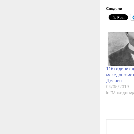
Сподели
116 години од
македонскиот
Делчев
04/05/2019
In "Македониј