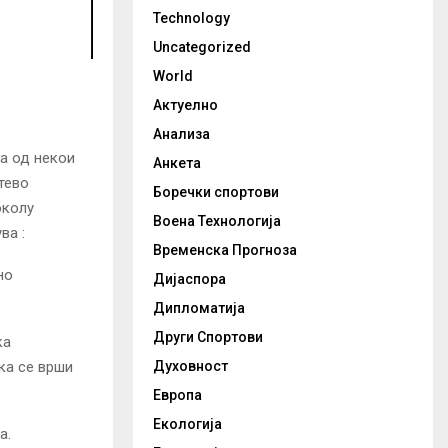
Technology
Uncategorized
World
Актуелно
Анализа
ка од некои
Анкета
тево
Боречки спортови
околу
Воена Технологија
ва :
Временска Прогноза
но
Дијаспора
Дипломатија
Други Спортови
ка
Духовност
ука се врши
Европа
Екологија
а.