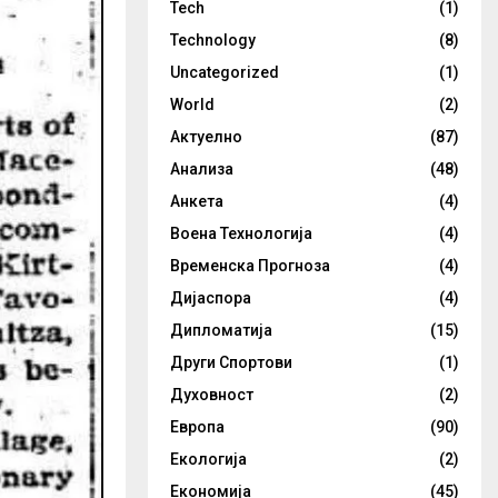
Tech
(1)
Technology
(8)
Uncategorized
(1)
World
(2)
Актуелно
(87)
Анализа
(48)
Анкета
(4)
Воена Технологија
(4)
Временска Прогноза
(4)
Дијаспора
(4)
Дипломатија
(15)
Други Спортови
(1)
Духовност
(2)
Европа
(90)
Екологија
(2)
Економија
(45)