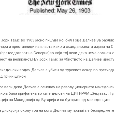
Јорк Тајмс во 1903 јасно пишува кој бил Гоце Делчев.За разли
чари и преставници на власта како и скандалозната изјава на С
претседателот на Северна)во која тој вели дека нема сомнеж 
вест на великанот,Њу Јорк Тајмс за убиството на Делчев ивесту
кедонски водач Делчев е убиен од турскиот аскер по претход
д грчки шпион.
 се вели дека Делчев е основач на револуционерната македонс
 која била прифатена во сите делови на ЦИТИРАМ ,,Земјата,, . Т
кција на Македонија од Бугарија и на бугарите од македонците.
дискусија околу тоа на кого Делчев му припаѓа е безпредметн