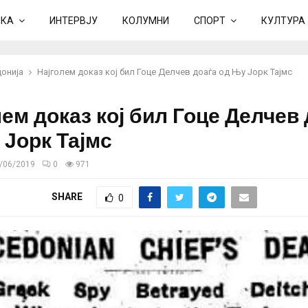
ИКА
ИНТЕРВЈУ
КОЛУМНИ
СПОРТ
КУЛТУРА
онија
Најголем доказ кој бил Гоце Делчев доаѓа од Њу Јорк Тајмс
ем доказ кој бил Гоце Делчев
 Јорк Тајмс
/06/2019
0
971
SHARE
0