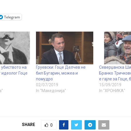
Telegram
 убиството на
Груевски: Гоце Делчев не
Северџанска Ши
 идеолог Гоце
бил Бугарин, можеа и
Бранко Тричковс
помудро
е гајле за Гоце, б
02/07/2019
15/09/2019
а"
In "Македонија"
In "ХРОНИКА"
SHARE
0