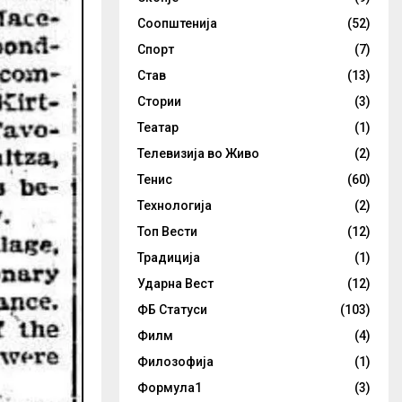
Соопштенија
(52)
Спорт
(7)
Став
(13)
Стории
(3)
Театар
(1)
Телевизија во Живо
(2)
Тенис
(60)
Технологија
(2)
Топ Вести
(12)
Традиција
(1)
Ударна Вест
(12)
ФБ Статуси
(103)
Филм
(4)
Филозофија
(1)
Формула1
(3)