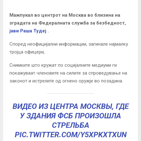
Мажпукал во центрот на Москва во близина на
зградата на Федералната служба за безбедност,
јави Раша Тудеј
.
Според неофицијални информации, загинале најмалку
тројца офицери,
Снимките што кружат по социјалните медиуми ги
покажуваат членовите на силите за спроведување на
законот и истрелите од огнено оружје во позадина.
ВИДЕО ИЗ ЦЕНТРА МОСКВЫ, ГДЕ
У ЗДАНИЯ ФСБ ПРОИЗОШЛА
СТРЕЛЬБА
PIC.TWITTER.COM/Y5XPKXTXUN