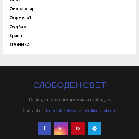
Филозофија
Формула1
Фудбал
Храна
ХРОНИКА
СЛОБОДЕН СВЕТ
Слободен Свет читај и мисли слободно
Contact us:
freeglobe.slobodensvet@gmail.com