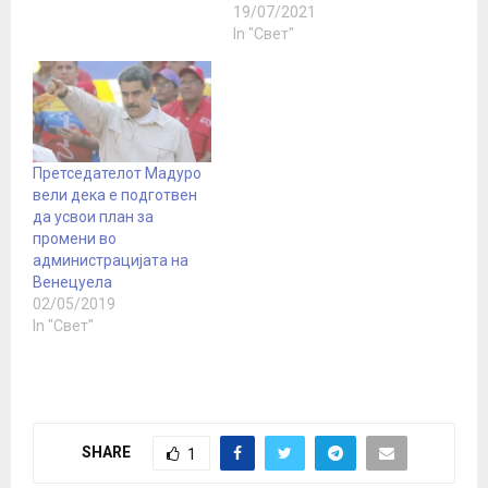
команден центар со
19/07/2021
крстосувачки ракети
In "Свет"
„Калибр“, при што
загинаа десетици
украински офицери,
соопшти во неделата
руското Министерство
за одбрана. „Повеќе од
Претседателот Мадуро
50 генерали и…
вели дека е подготвен
да усвои план за
промени во
администрацијата на
Венецуела
02/05/2019
In "Свет"
SHARE
1