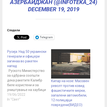
АЗЕРБАЙДЖАН (@INFOTEKA_24)
DECEMBER 19, 2019
Сподели
Telegram
Русија: Над 50 украински
генерали и офицери
загинаа во ракетен
напад
Руското Министерство
за одбрана соопшти
дека ракетите Калибр
Кипар на нозе: Масовен
биле користени и за
револт против ковид
уништување на хаубици
фашистичките мерки,
и оклопни возила М777
19/06/2022
запалени автомобили,
доставени од Запад.
In "Свет"
12 полицајци
Воени бродови уништија
повредени(ВИДЕО)