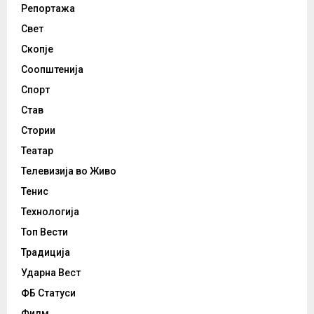
Репортажа
Свет
Скопје
Соопштенија
Спорт
Став
Стории
Театар
Телевизија во Живо
Тенис
Технологија
Топ Вести
Традиција
Ударна Вест
ФБ Статуси
Филм