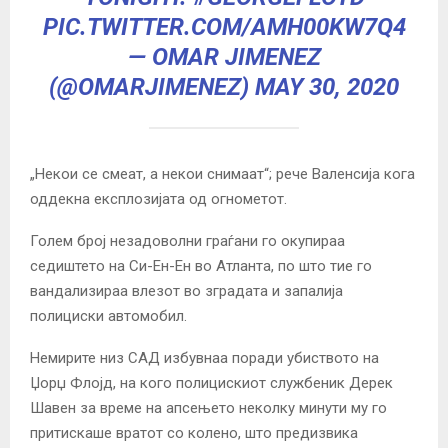
PIC.TWITTER.COM/AMH00KW7Q4
— OMAR JIMENEZ
(@OMARJIMENEZ)
MAY 30, 2020
„Некои се смеат, а некои снимаат“; рече Валенсија кога
оддекна експлозијата од огнометот.
Голем број незадоволни граѓани го окупираа
седиштето на Си-Ен-Ен во Атланта, по што тие го
вандализираа влезот во зградата и запалија
полициски автомобил.
Немирите низ САД избувнаа поради убиството на
Џорџ Флојд, на кого полицискиот службеник Дерек
Шавен за време на апсењето неколку минути му го
притискаше вратот со колено, што предизвика