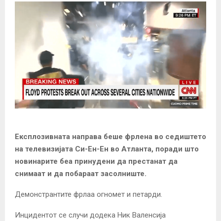
Експлозивната направа беше фрлена во седиштето
на телевизијата Си-Ен-Ен во Атланта, поради што
новинарите беа принудени да престанат да
снимаат и да побараат засолниште.
Демонстрантите фрлаа огномет и петарди.
Инцидентот се случи додека Ник Валенсија