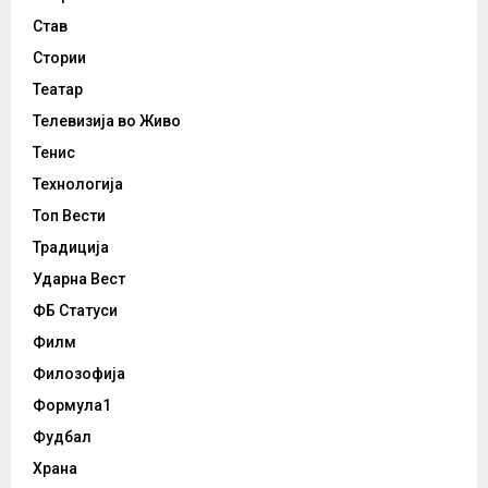
Став
Стории
Театар
Телевизија во Живо
Тенис
Технологија
Топ Вести
Традиција
Ударна Вест
ФБ Статуси
Филм
Филозофија
Формула1
Фудбал
Храна