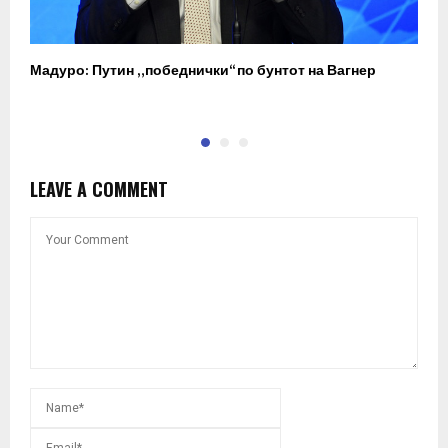
Мадуро: Путин „победнички“ по бунтот на Вагнер
О
п
LEAVE A COMMENT