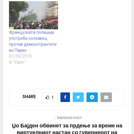
маски за деца, делумни
забрани за собири, до
задолжителна
вакцинација, особено за
одредени занимања.
Француската полиција
Но, како што трае
употреби солзавец
пандемијата, така расте
против демонстрантите
и гневот на многу…
во Парис
01/05/2019
In "Свет"
SHARE
1
PREVIOUS POST
Џо Бајден обвинет за прдење за време на
виртуелниот настан со гувернерот на