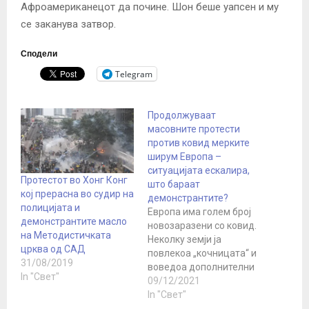
Афроамериканецот да почине. Шон беше уапсен и му
се заканува затвор.
Сподели
Telegram
Продолжуваат
масовните протести
против ковид мерките
ширум Европа –
ситуацијата ескалира,
Протестот во Хонг Конг
што бараат
кој прерасна во судир на
демонстрантите?
полицијата и
Европа има голем број
демонстрантите масло
новозаразени со ковид.
на Методистичката
Неколку земји ја
црква од САД
повлекоа „кочницата“ и
31/08/2019
воведоа дополнителни
In "Свет"
мерки во борбата
09/12/2021
против пандемијата - од
In "Свет"
обврска за носење