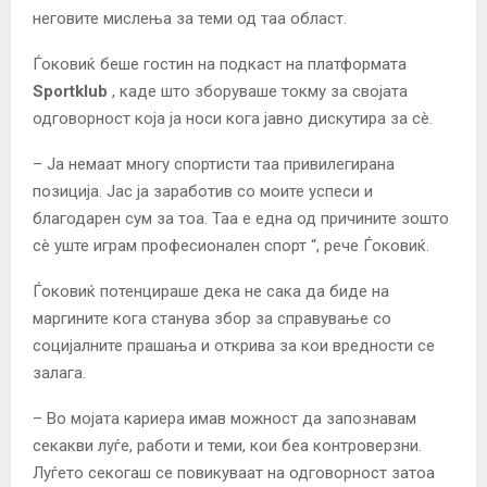
неговите мислења за теми од таа област.
Ѓоковиќ беше гостин на подкаст на платформата
Sportklub
, каде што зборуваше токму за својата
одговорност која ја носи кога јавно дискутира за сè.
– Ја немаат многу спортисти таа привилегирана
позиција. Јас ја заработив со моите успеси и
благодарен сум за тоа. Таа е една од причините зошто
сè уште играм професионален спорт “, рече Ѓоковиќ.
Ѓоковиќ потенцираше дека не сака да биде на
маргините кога станува збор за справување со
социјалните прашања и открива за кои вредности се
залага.
– Во мојата кариера имав можност да запознавам
секакви луѓе, работи и теми, кои беа контроверзни.
Луѓето секогаш се повикуваат на одговорност затоа