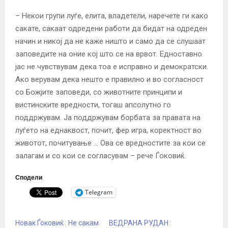
– Некои групи луѓе, елита, владетели, наречете ги како
сакате, сакаат одредени работи да бидат на одреден
начин и никој да не каже ништо и само да се слушаат
заповедите на оние кој што се на врвот. Едноставно
јас не чувствувам дека тоа е исправно и демократски.
Ако верувам дека нешто е правилно и во согласност
со Божјите заповеди, со животните принципи и
вистинските вредности, тогаш апсолутно го
поддржувам. Ја поддржувам борбата за правата на
луѓето на еднаквост, почит, фер игра, коректност во
животот, почитување … Ова се вредностите за кои се
залагам и со кои се согласувам – рече Ѓоковиќ.
Сподели
Telegram
Новак Ѓоковиќ : Не сакам
ВЕДРАНА РУДАН :