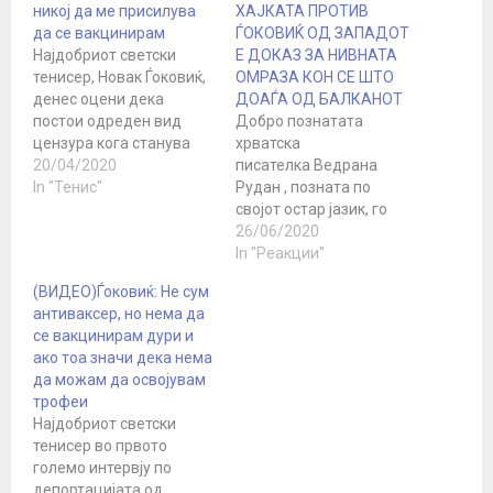
никој да ме присилува
ХАЈКАТА ПРОТИВ
да се вакцинирам
ЃОКОВИЌ ОД ЗАПАДОТ
Најдобриот светски
Е ДОКАЗ ЗА НИВНАТА
тенисер, Новак Ѓоковиќ,
ОМРАЗА КОН СЕ ШТО
денес оцени дека
ДОАЃА ОД БАЛКАНОТ
постои одреден вид
Добро познатата
цензура кога станува
хрватска
збор за информации за
20/04/2020
писателка Ведрана
коронавирусот, за кој
In "Тенис"
Рудан , позната по
смета дека е клучно да
својот остар јазик, го
се развие имунитет.
бранеше Новак Ѓоковиќ,
26/06/2020
„Постои одредена
по проблемите со
In "Реакции"
цензура на
вирусот корона и
(ВИДЕО)Ѓоковиќ: Не сум
медицинските
откажувањето на
антиваксер, но нема да
стручњаци кои
Јадранската турнеја.
се вакцинирам дури и
зборуваат за решенија
Познатата писателка на
ако тоа значи дека нема
кои не се вколпуваат во
својата веб-страница
да можам да освојувам
решенијата на
објави приказна за
трофеи
официјалната
Новак Ѓоковиќ, која ја
Најдобриот светски
медицина. Посакувам
пренесуваме во целост.
тенисер во првото
да…
Ѓоковиќ, најдобриот
големо интервју по
тенисер на светот и
депортацијата од