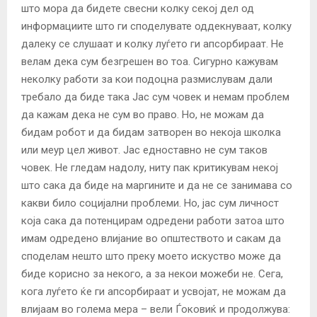
што мора да бидете свесни колку секој дел од
информациите што ги споделувате оддекнуваат, колку
далеку се слушаат и колку луѓето ги апсорбираат. Не
велам дека сум безгрешен во тоа. Сигурно кажувам
неколку работи за кои подоцна размислувам дали
требало да биде така Јас сум човек и немам проблем
да кажам дека не сум во право. Но, не можам да
бидам робот и да бидам затворен во некоја школка
или меур цел живот. Јас едноставно не сум таков
човек. Не гледам надолу, ниту пак критикувам некој
што сака да биде на маргините и да не се занимава со
какви било социјални проблеми. Но, јас сум личност
која сака да потенцирам одредени работи затоа што
имам одредено влијание во општеството и сакам да
споделам нешто што преку моето искуство може да
биде корисно за некого, а за некои можеби не. Сега,
кога луѓето ќе ги апсорбираат и усвојат, не можам да
влијаам во голема мера – вели Ѓоковиќ и продолжува: