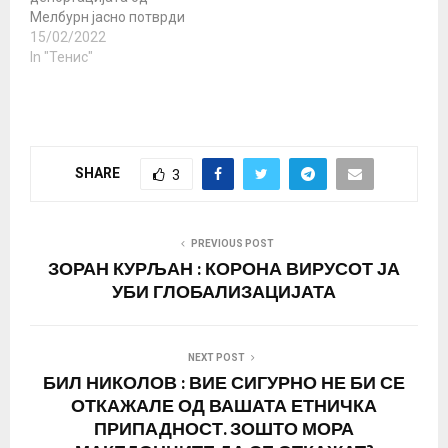
екипата имаа одличен
Мелбурн јасно потврди
план. Организирање…
дека нема да се
15/02/2022
вакцинира доколку тоа
In "Тенис"
е услов за учество на
турнири Никогаш не сум
бил против
вакцинацијата,
разбирам дека на
SHARE
3
глобално ниво сите се
обидуваме да го
потиснеме вирусот и да
ставиме крај на сето…
PREVIOUS POST
ЗОРАН КУРЉАН : КОРОНА ВИРУСОТ ЈА
УБИ ГЛОБАЛИЗАЦИЈАТА
NEXT POST
БИЛ НИКОЛОВ : ВИЕ СИГУРНО НЕ БИ СЕ
ОТКАЖАЛЕ ОД ВАШАТА ЕТНИЧКА
ПРИПАДНОСТ. ЗОШТО МОРА