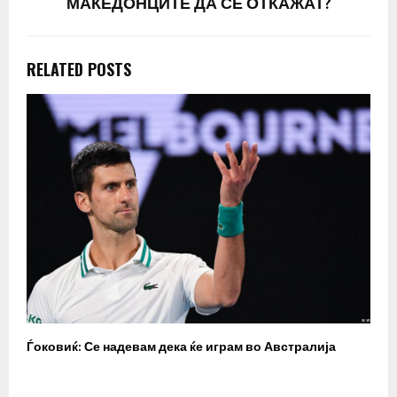
МАКЕДОНЦИТЕ ДА СЕ ОТКАЖАТ?
RELATED POSTS
Ѓоковиќ: Се надевам дека ќе играм во Австралија
У
п