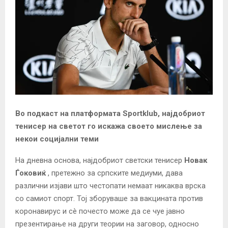
Во подкаст на платформата Sportklub, најдобриот
тенисер на светот го искажа своето мислење за
некои социјални теми
На дневна основа, најдобриот светски тенисер
Новак
Ѓоковиќ
, претежно за српските медиуми, дава
различни изјави што честопати немаат никаква врска
со самиот спорт. Тој зборуваше за вакцината против
коронавирус и сè почесто може да се чуе јавно
презентирање на други теории на заговор, односно