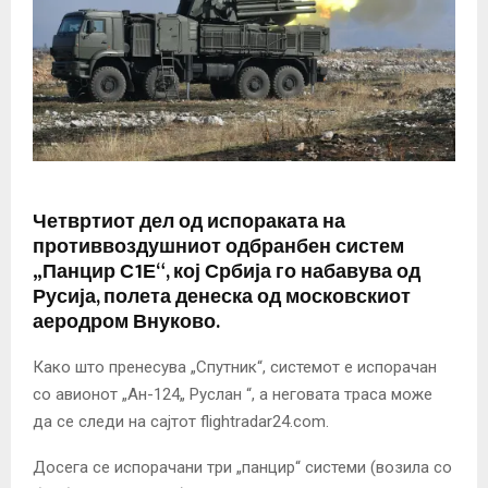
Четвртиот дел од испораката на
противвоздушниот одбранбен систем
„Панцир С1Е“, кој Србија го набавува од
Русија, полета денеска од московскиот
аеродром Внуково.
Како што пренесува „Спутник“, системот е испорачан
со авионот „Ан-124„ Руслан “, а неговата траса може
да се следи на сајтот flightradar24.com.
Досега се испорачани три „панцир“ системи (возила со