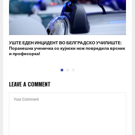
УШТЕ ЕДЕН ИНЦИДЕНТ ВО БЕЛГРАДСКО УЧИЛИШТЕ:
В
Поранешна ученичка со кујнски нож повредила врсник
с
и професорка!
п
LEAVE A COMMENT