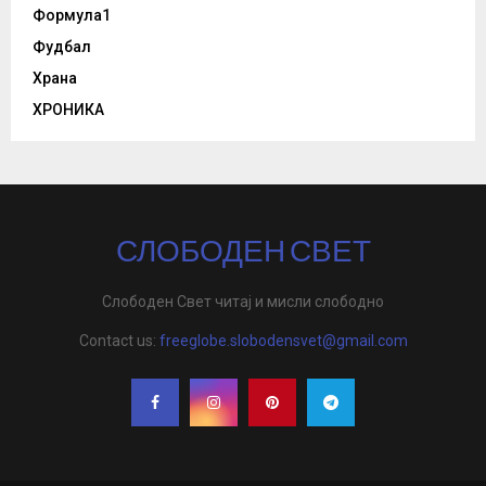
Формула1
Фудбал
Храна
ХРОНИКА
СЛОБОДЕН СВЕТ
Слободен Свет читај и мисли слободно
Contact us:
freeglobe.slobodensvet@gmail.com