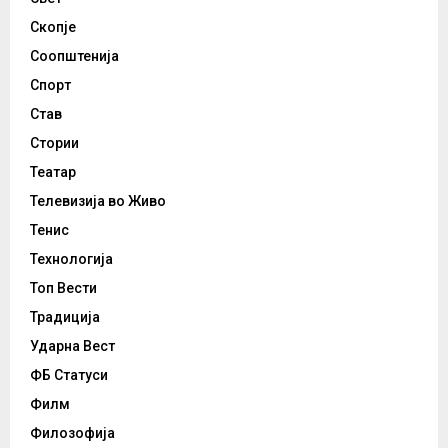
Скопје
Соопштенија
Спорт
Став
Стории
Театар
Телевизија во Живо
Тенис
Технологија
Топ Вести
Традиција
Ударна Вест
ФБ Статуси
Филм
Филозофија