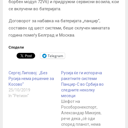
борбен модул 72V6) и придружни сервисни возила, кои
се вклучени во батеријата.
Договорот за набавка на батеријата „панцир“,
составен од шест системи, беше склучен минатата
година помеѓу Белград и Москва.
Сподели
Telegram
Сергеј Липовој : „Без
Русија ќе ги испорача
Русија нема решение за
ракетните системи
Косово“
Панцир-С во Србија во
25/10/2019
следните неколку
In "Регион"
месеци
Шефот на
Рособоронекспорт,
Александар Микејев,
рече дека „сè оди
според планот, нема