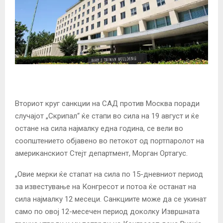
Вториот круг санкции на САД против Москва поради
случајот „Скрипал“ ќе стапи во сила на 19 август и ќе
остане на сила најмалку една година, се вели во
соопштението објавено во петокот од портпаролот на
американскиот Стејт департмент, Морган Ортагус.
„Овие мерки ќе стапат на сила по 15-дневниот период
за известување на Конгресот и потоа ќе останат на
сила најмалку 12 месеци. Санкциите може да се укинат
само по овој 12-месечен период доколку Извршната