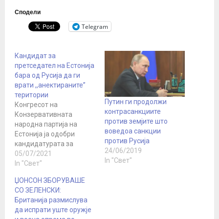
Сподели
Telegram
Кандидат за
претседател на Естонија
бара од Русија да ги
врати ,,анектираните”
територии
Путин ги продолжи
Конгресот на
контрасанкциите
Конзервативната
против земјите што
народна партија на
воведоа санкции
Естонија ја одобри
против Русија
кандидатурата за
24/06/2019
претседател на
05/07/2021
In "Свет"
следните избори на
In "Свет"
поранешниот
ЏОНСОН ЗБОРУВАШЕ
претседател на
СО ЗЕЛЕНСКИ:
парламентот Хен
Британија размислува
Пилуас, кој се
да испрати уште оружје
спротивставува на