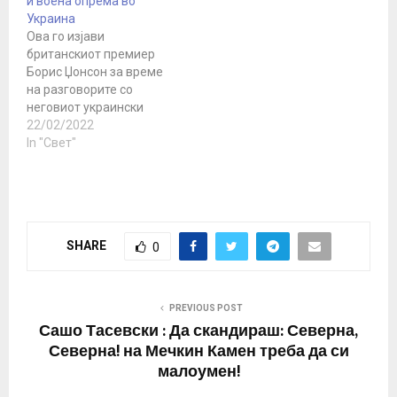
и воена опрема во
договорот за границата
Украина
со Русија и бара
Ова го изјави
враќање на наводно
британскиот премиер
„анектираните
Борис Џонсон за време
територии“. Според
на разговорите со
партијата, во својот
неговиот украински
говор на конгресот,
колега Володимир
22/02/2022
Пилуас повторно се
Зеленски. Тој рече дека
In "Свет"
спротивставил на…
„руска инвазија е можна
за неколку часа или
денови“, најавувајќи
дека Велика Британија
ќе размисли за
SHARE
0
дополнителни испораки
на воена опрема и
оружје за Украина и ќе
воведе санкции…
PREVIOUS POST
Сашо Тасевски : Да скандираш: Северна,
Северна! на Мечкин Камен треба да си
малоумен!