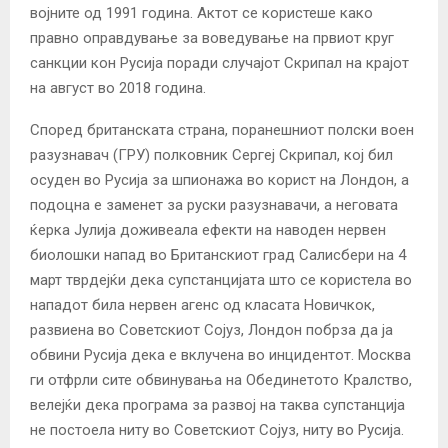
војните од 1991 година. Актот се користеше како
правно оправдување за воведување на првиот круг
санкции кон Русија поради случајот Скрипал на крајот
на август во 2018 година.
Според британската страна, поранешниот полски воен
разузнавач (ГРУ) полковник Сергеј Скрипал, кој бил
осуден во Русија за шпионажа во корист на Лондон, а
подоцна е заменет за руски разузнавачи, а неговата
ќерка Јулија доживеала ефекти на наводен нервен
биолошки напад во Британскиот град Салисбери на 4
март тврдејќи дека супстанцијата што се користела во
нападот била нервен агенс од класата Новичкок,
развиена во Советскиот Сојуз, Лондон побрза да ја
обвини Русија дека е вклучена во инцидентот. Москва
ги отфрли сите обвинувања на Обединетото Кралство,
велејќи дека програма за развој на таква супстанција
не постоела ниту во Советскиот Сојуз, ниту во Русија.