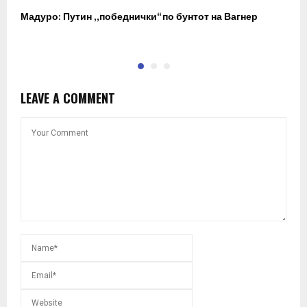
Мадуро: Путин „победнички“ по бунтот на Вагнер
О
п
LEAVE A COMMENT