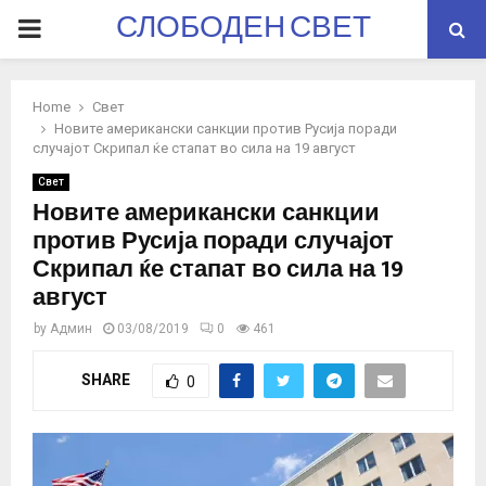
СЛОБОДЕН СВЕТ
PRIMARY
MENU
Home
Свет
Новите американски санкции против Русија поради
случајот Скрипал ќе стапат во сила на 19 август
Свет
Новите американски санкции
против Русија поради случајот
Скрипал ќе стапат во сила на 19
август
by
Админ
03/08/2019
0
461
SHARE
0