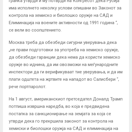
гранка утврди и му потврди на Конгресот дека Русија
има исполнето неколку услови опишани во Законот за
контрола на хемиско и биолошко оружје на САД и
Елиминација на воените активности од 1991 година “,
се вели во соопштението.
Москва треба да обезбеди сигурни уверувања дека
„не прави подготовки за употреба на хемиско оружје,
да обезбеди гаранции дека нема да користи хемиско
оружје во иднина, да им овозможи на меѓународните
инспектори да ги верификуваат тие уверувања, и да им
плати одштета на жртвите на нападот во Салисбери “,
рече портпаролот.
На 1 август, американскиот претседател Доналд Трамп
потпиша извршна наредба, во која е предвидена
постапка за санкционирање на земјата за која се
утврди дека го прекршила законот за контрола на
хемиски и биолошки оружја на САД и елиминација на