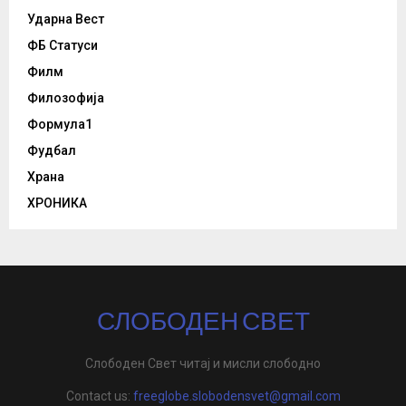
Ударна Вест
ФБ Статуси
Филм
Филозофија
Формула1
Фудбал
Храна
ХРОНИКА
СЛОБОДЕН СВЕТ
Слободен Свет читај и мисли слободно
Contact us:
freeglobe.slobodensvet@gmail.com