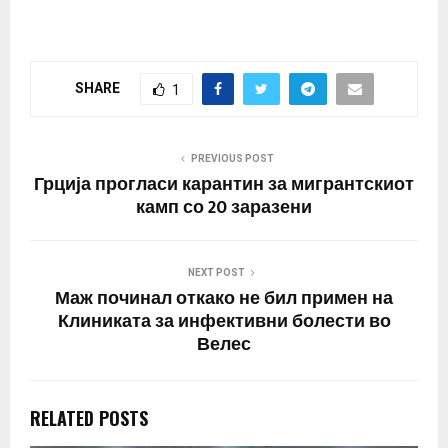
потврдени уште 9 нови
случаи, со што вкупниот
број на заразени од
коронавирусот е 85
SHARE
1
лица во државата,
изјави министерот за
здравство Венко
Филипче…
PREVIOUS POST
Грција прогласи карантин за мигрантскиот
камп со 20 заразени
NEXT POST
Маж починал откако не бил примен на
Клиниката за инфективни болести во
Велес
RELATED POSTS