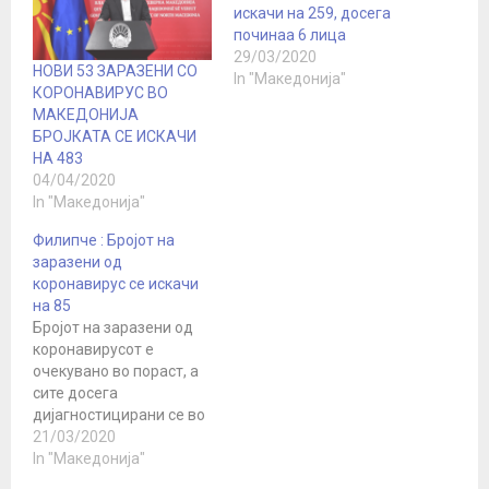
искачи на 259, досега
починаа 6 лица
29/03/2020
НОВИ 53 ЗАРАЗЕНИ СО
In "Македонија"
КОРОНАВИРУС ВО
МАКЕДОНИЈА
БРОЈКАТА СЕ ИСКАЧИ
НА 483
04/04/2020
In "Македонија"
Филипче : Бројот на
заразени од
коронавирус се искачи
на 85
Бројот на заразени од
коронавирусот е
очекувано во пораст, а
сите досега
дијагностицирани се во
некаква корелација со
21/03/2020
веќе познати случаи. Во
In "Македонија"
текот на ноќта се