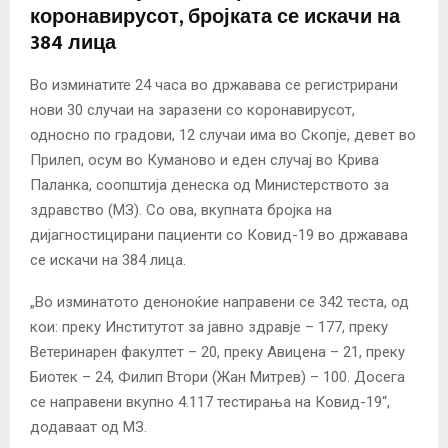
коронавирусот, бројката се искачи на
384 лица
Во изминатите 24 часа во државава се регистрирани
нови 30 случаи на заразени со коронавирусот,
односно по градови, 12 случаи има во Скопје, девет во
Прилеп, осум во Куманово и еден случај во Крива
Паланка, соопштија денеска од Министерството за
здравство (МЗ). Со ова, вкупната бројка на
дијагностицирани пациенти со Ковид-19 во државава
се искачи на 384 лица.
„Во изминатото деноноќие направени се 342 теста, од
кои: преку Институтот за јавно здравје – 177, преку
Ветеринарен факултет – 20, преку Авицена – 21, преку
Биотек – 24, Филип Втори (Жан Митрев) – 100. Досега
се направени вкупно 4.117 тестирања на Ковид-19“,
додаваат од МЗ.