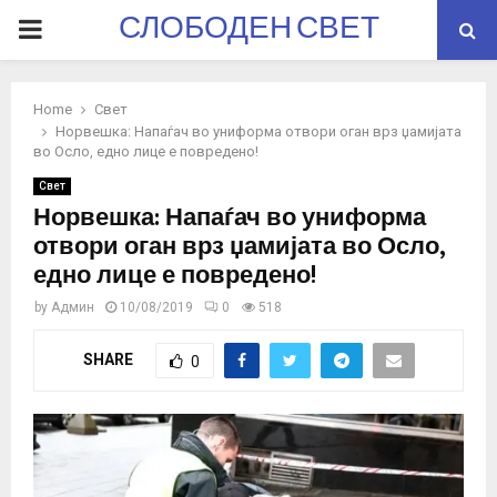
СЛОБОДЕН СВЕТ
PRIMARY
MENU
Home
Свет
Норвешка: Напаѓач во униформа отвори оган врз џамијата
во Осло, едно лице е повредено!
Свет
Норвешка: Напаѓач во униформа
отвори оган врз џамијата во Осло,
едно лице е повредено!
by
Админ
10/08/2019
0
518
SHARE
0