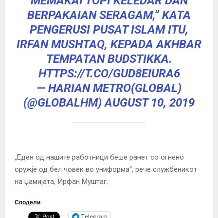
MEMAKAI TOPI KELEDAR DAN
BERPAKAIAN SERAGAM,” KATA
PENGERUSI PUSAT ISLAM ITU,
IRFAN MUSHTAQ, KEPADA AKHBAR
TEMPATAN BUDSTIKKA.
HTTPS://T.CO/GUD8EIURA6
— HARIAN METRO(GLOBAL)
(@GLOBALHM)
AUGUST 10, 2019
„Еден од нашите работници беше ранет со огнено
оружје од бел човек во униформа“, рече службеникот
на џамијата, Ирфан Муштаг.
Сподели
Telegram