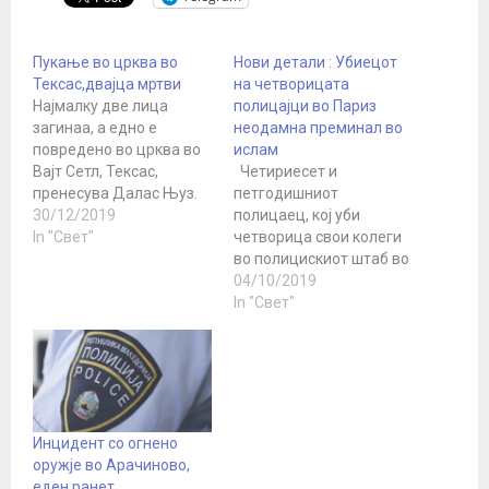
Пукање во црква во
Нови детали : Убиецот
Тексас,двајца мртви
на четворицата
Најмалку две лица
полицајци во Париз
загинаа, а едно е
неодамна преминал во
повредено во црква во
ислам
Вајт Сетл, Тексас,
Четириесет и
пренесува Далас Њуз.
петгодишниот
Две лица починале на
30/12/2019
полицаец, кој уби
лице место додека
In "Свет"
четворица свои колеги
третото во критична
во полицискиот штаб во
состојба било примено
Париз во четвртокот,
04/10/2019
во болница, пренесува
неодамна преминал во
In "Свет"
Далас Њуз .
ислам, јави
https://twitter.com/NYDai
француската телевизија
lyNews/status/12113484
БФМ ТВ. Телевизијата
25234681860
БФМ соопшти дека
Портпаролот на
напаѓачот преминал во
пожарникарната
ислам пред 18 месеци.
Инцидент со огнено
служба, Мајк Дривдал,
Официјалните лица не
оружје во Арачиново,
изјави дека
кажаа ништо за
еден ранет