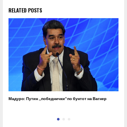
RELATED POSTS
Мадуро: Путин „победнички“ по бунтот на Вагнер
О
п