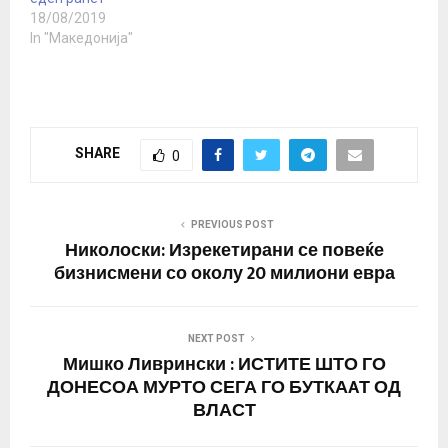
осомничениот напаѓач е
мотивите на нападот, но
18/08/2019
едно од овие…
рекоа дека сè…
In "Македонија"
SHARE
0
PREVIOUS POST
Николоски: Изрекетирани се повеќе
бизнисмени со околу 20 милиони евра
NEXT POST
Мишко Ливрински : ИСТИТЕ ШТО ГО
ДОНЕСОА МУРТО СЕГА ГО БУТКАAТ ОД
ВЛАСТ