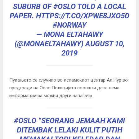
SUBURB OF
#OSLO
TOLD A LOCAL
PAPER.
HTTPS://T.CO/XPWE8JXO5D
#NORWAY
— MONA ELTAHAWY
(@MONAELTAHAWY)
AUGUST 10,
2019
Пукањето се случило во исламскиот центар Ал Нур во
предгради на Осло.Полицијата соопшти дека нема
информации за можни други напаѓачи.
#OSLO
“SEORANG JEMAAH KAMI
DITEMBAK LELAKI KULIT PUTIH