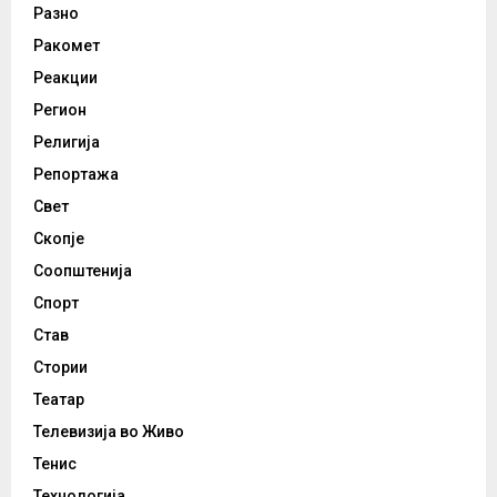
Разно
Ракомет
Реакции
Регион
Религија
Репортажа
Свет
Скопје
Соопштенија
Спорт
Став
Стории
Театар
Телевизија во Живо
Тенис
Технологија