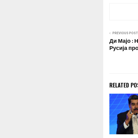
на Русија пот
работи за во
PREVIOUS POST
Ди Мајо :
Русија пр
RELATED PO