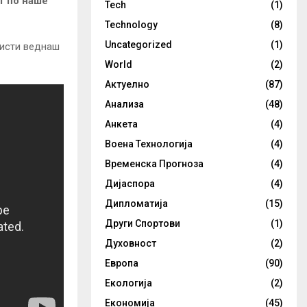
т по наше
Tech
(1)
Technology
(8)
Uncategorized
(1)
ристи веднаш
World
(2)
Актуелно
(87)
Анализа
(48)
Анкета
(4)
Воена Технологија
(4)
Временска Прогноза
(4)
Дијаспора
(4)
Дипломатија
(15)
Други Спортови
(1)
Духовност
(2)
Европа
(90)
Екологија
(2)
Економија
(45)