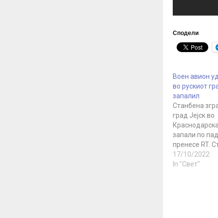
Сподели
Воен авион у
во рускиот гра
запалил
Станбена згр
град Јејск во
Краснодарска
запали по пад
пренесе RT. С
воен повеќен
17/10/2022
борбен авион 
In "Свет"
локалната сл
случаи, а пре
новинска аге
Интерфакс. И
Министерство