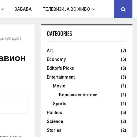
ЗАБАВА
ТЕЛЕВИЗИЈА ВО ЖИВО
CATEGORIES
орк (ВИДЕО)
Art
(7)
 авион
Economy
(6)
Editor's Picks
(6)
Entertainment
(3)
Movie
(1)
Боречки спортови
(1)
Sports
(1)
Politics
(5)
Science
(2)
Stories
(2)