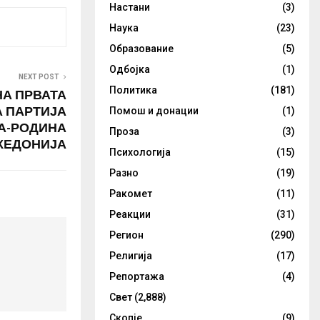
Настани
(3)
Наука
(23)
Образование
(5)
Одбојка
(1)
NEXT POST
Политика
(181)
А ПРВАТА
 ПАРТИЈА
Помош и донации
(1)
А-РОДИНА
Проза
(3)
КЕДОНИЈА
Психологија
(15)
Разно
(19)
Ракомет
(11)
Реакции
(31)
Регион
(290)
Религија
(17)
Репортажа
(4)
Свет
(2,888)
Скопје
(9)