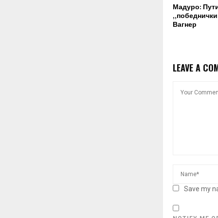
Мадуро: Пут
„победнички“
Вагнер
LEAVE A CO
Save my na