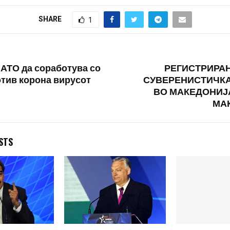
врди дека се
ен авион…
SHARE
1
 НАТО да соработува со
РЕГИСТРИРАН
отив корона вирусот
СУВЕРЕНИСТИЧКА
ВО МАКЕДОНИЈ
МА
STS