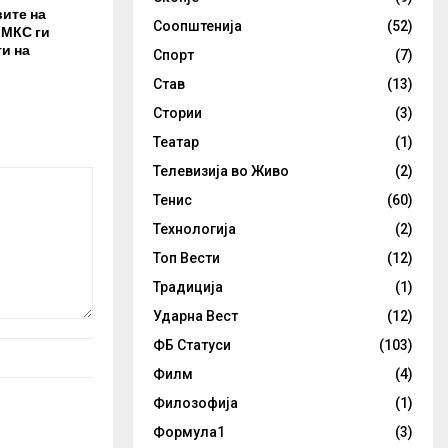
вите на
Соопштенија
(52)
 МКС ги
и на
Спорт
(7)
Став
(13)
Стории
(3)
Театар
(1)
Телевизија во Живо
(2)
Тенис
(60)
Технологија
(2)
Топ Вести
(12)
Традиција
(1)
Ударна Вест
(12)
ФБ Статуси
(103)
Филм
(4)
Филозофија
(1)
Формула1
(3)