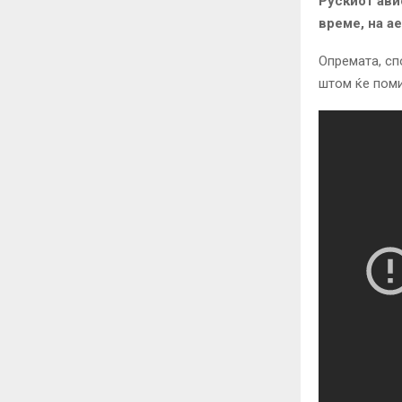
Рускиот ави
време, на а
Опремата, сп
штом ќе поми