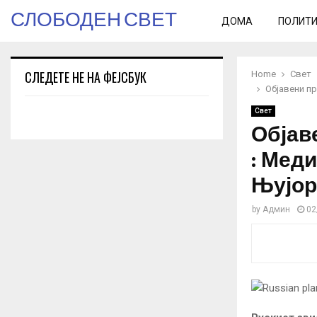
СЛОБОДЕН СВЕТ
ДОМА
ПОЛИТ
СЛЕДЕТЕ НЕ НА ФЕЈСБУК
Home
Свет
Објавени п
Свет
Објав
: Мед
Њујор
by
Админ
02