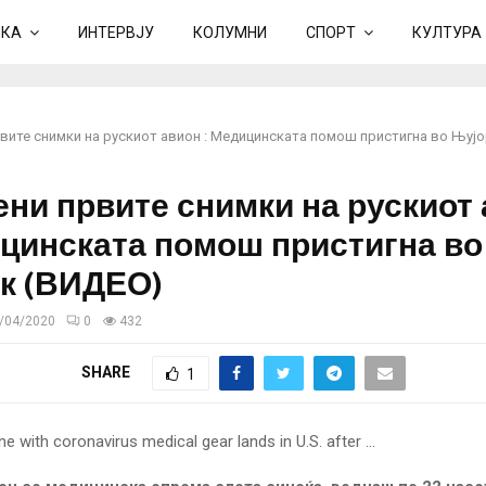
ИКА
ИНТЕРВЈУ
КОЛУМНИ
СПОРТ
КУЛТУРА
рвите снимки на рускиот авион : Медицинската помош пристигна во Њуј
ени првите снимки на рускиот
ицинската помош пристигна во
к (ВИДЕО)
/04/2020
0
432
SHARE
1