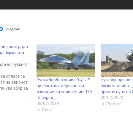
Telegram
дрил во зграда
д Јејска и ја
ада во рускиот
та област се
Руски борбен авион “Су-27”
Бугарија дозвол
от на авионот,
пресретнa американски
рускиот авион :
танува збор за
извиднички авион Боинг П-8
пристигнува во 
аменски
Посејдон,
20/02/2020
Су-34, потврди
05/07/2019
In "Регион"
ужба за итни
In "Свет"
несе руската
нција
то за одбрана