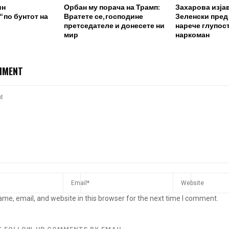
ин
Орбан му порача на Трамп:
Захарова изја
 по бунтот на
Вратете се, господине
Зеленски пред
претседателе и донесете ни
нарече глупост
мир
наркоман
MMENT
me, email, and website in this browser for the next time I comment.