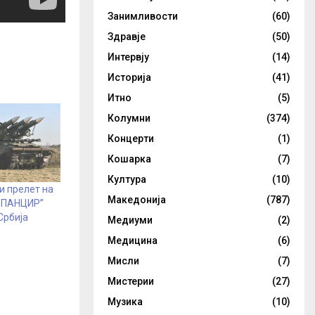
Занимливости
(60)
Здравје
(50)
Интервју
(14)
Историја
(41)
Итно
(5)
Колумни
(374)
Концерти
(1)
Кошарка
(7)
Култура
(10)
и прелет на
Македонија
(787)
 ,,ПАНЦИР”
Србија
Медиуми
(2)
Медицина
(6)
Мисли
(7)
Мистерии
(27)
Музика
(10)