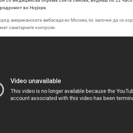
он со медицинска опрема слета синоќа, веднаш по 22 часо
еродромот во Њујорк.
оред американската амбасада во Москва, ќе започне да се ко
нат санитарните контроли.