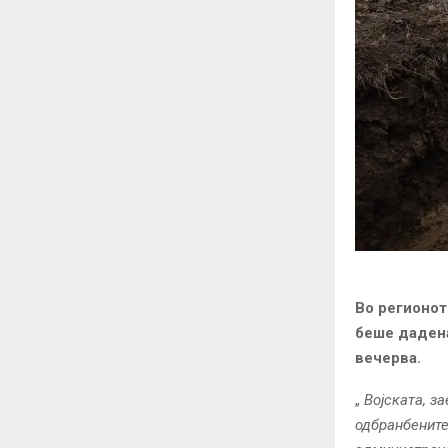
Во регионот
беше дадена
вечерва.
„
Војската, з
одбранбените