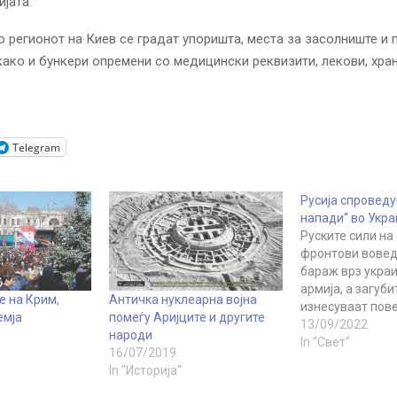
јата.
о регионот на Киев се градат упоришта, места за засолниште и п
како и бункери опремени со медицински реквизити, лекови, хран
Telegram
Русија спроведу
напади“ во Укра
Руските сили на
фронтови вовед
бараж врз укра
армија, а загуби
 на Крим,
Античка нуклеарна војна
изнесуваат пове
емја
помеѓу Аријците и другите
еден ден, соопш
13/09/2022
народи
вторникот руск
In "Свет"
16/07/2019
Министерство за
In "Историја"
Руските воздухо
ракетните трупи