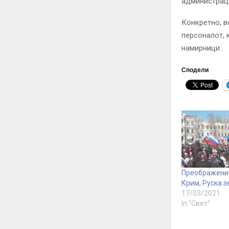
администраци
Конкретно, в
персоналот, 
намирници..
Сподели
Преображение
Крим, Руска з
17/03/2021
In "Свет"