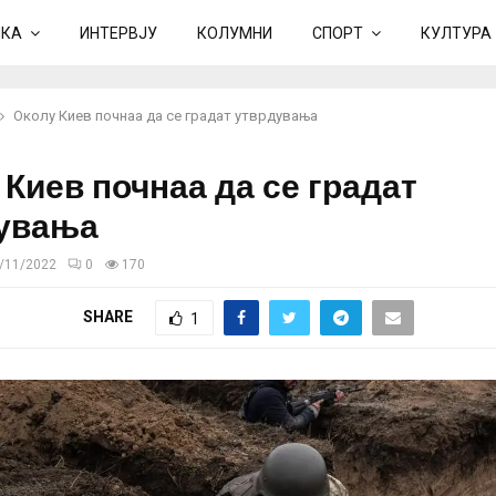
ИКА
ИНТЕРВЈУ
КОЛУМНИ
СПОРТ
КУЛТУРА
Околу Киев почнаа да се градат утврдувања
 Киев почнаа да се градат
увања
/11/2022
0
170
SHARE
1