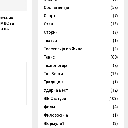
Соопштенија
(52)
Спорт
(7)
вите на
 МКС ги
Став
(13)
и на
Стории
(3)
Театар
(1)
Телевизија во Живо
(2)
Тенис
(60)
Технологија
(2)
Топ Вести
(12)
Традиција
(1)
Ударна Вест
(12)
ФБ Статуси
(103)
Филм
(4)
Филозофија
(1)
Формула1
(3)