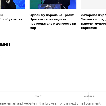
ин
Орбан му порача на Трамп:
Захарова изја
 по бунтот на
Вратете се, господине
Зеленски пред
претседателе и донесете ни
нарече глупост
мир
наркоман
MMENT
me, email, and website in this browser for the next time I comment.