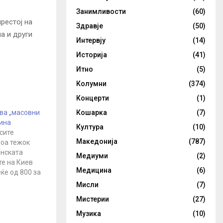
Занимливости
(60)
рестој на
Здравје
(50)
а и други
Интервју
(14)
Историја
(41)
Итно
(5)
Колумни
(374)
Концерти
(1)
Кошарка
(7)
ва „масовни
ина
Култура
(10)
 сите
Македонија
(787)
оа тежок
инската
Медиуми
(2)
те на Киев
Медицина
(6)
ќе од 800 за
ти во
Мисли
(7)
ото
Мистерии
(27)
 одбрана. „
пловни сили,
Музика
(10)
 и