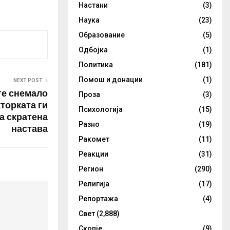
Настани
(3)
едуваат
 врз
Наука
(23)
краинските
Образование
(5)
низ сите
Одбојка
(1)
асти…
Политика
(181)
Помош и донации
(1)
NEXT POST
те снемало
Проза
(3)
торката ги
Психологија
(15)
а скратена
Разно
(19)
настава
Ракомет
(11)
Реакции
(31)
Регион
(290)
Религија
(17)
Репортажа
(4)
Свет
(2,888)
Скопје
(9)