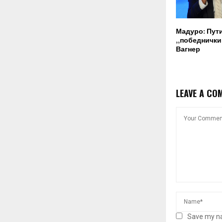
Мадуро: Пут
„победнички“
Вагнер
LEAVE A CO
Save my na