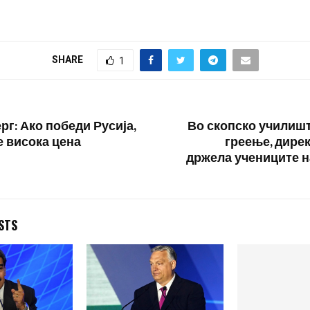
артилерија изв
масовни напади
единиците на у
вооружени сили 
SHARE
1
оперативни обл
рг: Ако победи Русија,
Во скопско училиш
е висока цена
греење, дирек
држела учениците н
STS