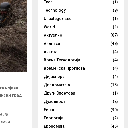
Tech
(1)
Technology
(8)
Uncategorized
(1)
World
(2)
Актуелно
(87)
Анализа
(48)
Анкета
(4)
Воена Технологија
(4)
Временска Прогноза
(4)
Дијаспора
(4)
Дипломатија
(15)
а изјава
Други Спортови
(1)
ински град
Духовност
(2)
Европа
(90)
е на
Екологија
(2)
гласи
Економија
(45)