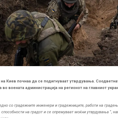
 на Киев почнаа да се подигнуваат утврдувања. Соодветнат
 во воената администрација на регионот на главниот укра
аедно со градежните инженери и градежниците, работи на градењ
 способности на градот и се опремуваат моќни утврдувања
“, на