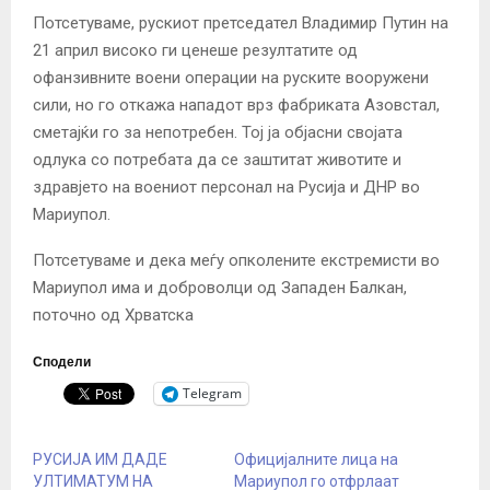
Потсетуваме, рускиот претседател Владимир Путин на
21 април високо ги ценеше резултатите од
офанзивните воени операции на руските вооружени
сили, но го откажа нападот врз фабриката Азовстал,
сметајќи го за непотребен. Тој ја објасни својата
одлука со потребата да се заштитат животите и
здравјето на воениот персонал на Русија и ДНР во
Мариупол.
Потсетуваме и дека меѓу опколените екстремисти во
Мариупол има и доброволци од Западен Балкан,
поточно од Хрватска
Сподели
Telegram
РУСИЈА ИМ ДАДЕ
Официјалните лица на
УЛТИМАТУМ НА
Мариупол го отфрлаат