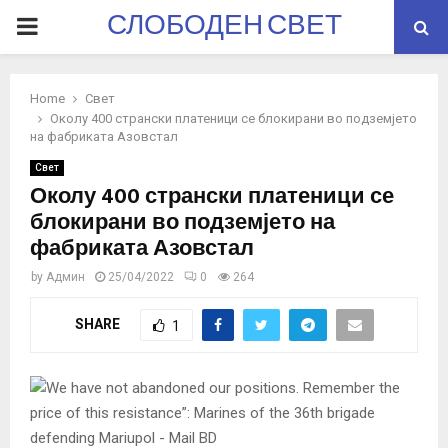
СЛОБОДЕН СВЕТ
PRIMARY
MENU
Home
Свет
Околу 400 странски платеници се блокирани во подземјето
на фабриката Азовстал
Свет
Околу 400 странски платеници се
блокирани во подземјето на
фабриката Азовстал
by
Админ
25/04/2022
0
264
SHARE
1