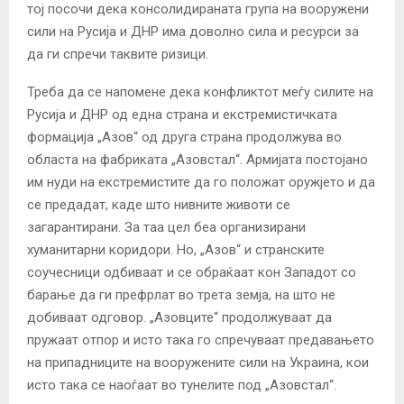
тој посочи дека консолидираната група на вооружени
сили на Русија и ДНР има доволно сила и ресурси за
да ги спречи таквите ризици.
Треба да се напомене дека конфликтот меѓу силите на
Русија и ДНР од една страна и екстремистичката
формација „Азов“ од друга страна продолжува во
областа на фабриката „Азовстал“. Армијата постојано
им нуди на екстремистите да го положат оружјето и да
се предадат, каде што нивните животи се
загарантирани. За таа цел беа организирани
хуманитарни коридори. Но, „Азов“ и странските
соучесници одбиваат и се обраќаат кон Западот со
барање да ги префрлат во трета земја, на што не
добиваат одговор. „Азовците“ продолжуваат да
пружаат отпор и исто така го спречуваат предавањето
на припадниците на вооружените сили на Украина, кои
исто така се наоѓаат во тунелите под „Азовстал“.