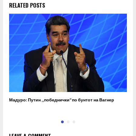
RELATED POSTS
Мадуро: Путин „победнички“ по бунтот на Вагнер
О
п