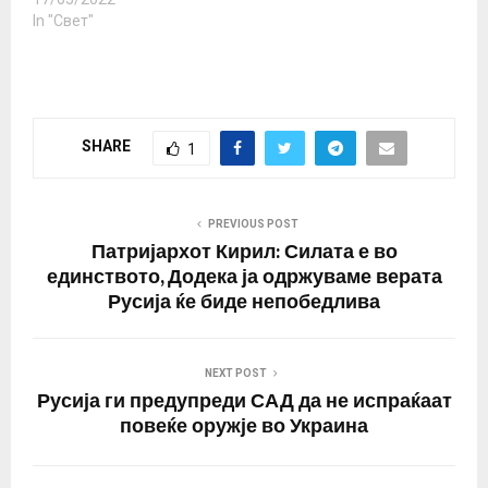
Мизинцев. „Со оглед на
264 украински борци се
In "Свет"
катастрофалната…
евакуирани од
фабриката за
челик Азовстал ,
потврди заменик-
министерката за
SHARE
1
одбрана на
Украина, Ана Малиар , а
украинската армија
објави дека
PREVIOUS POST
продолжуваат напорите
Патријархот Кирил: Силата е во
за спасување на
единството, Додека ја одржуваме верата
преостанатите борци
Русија ќе биде непобедлива
од…
NEXT POST
Русија ги предупреди САД да не испраќаат
повеќе оружје во Украина