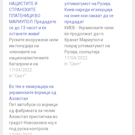
НАЦИСТИТЕ И
ултиматумот на Русија,
СТРАНСКИТЕ
Киев нареди егзекуција
ПЛАТЕНИЦИ ВО
на оние кои сакаат да се
МАРИУПОЛ: Предадете
предадат
се до 13 часот и ќе
КИЕВ - Украинските сили
останете живи!
ќе продолжат да го
Руските вооружени сили
бранат Мариупол и
им понудија на
покрај ултиматумот на
членовите на
Русија, соопштија
националистичките
денеска властите на тој
17/04/2022
баталјони и на
украински град, кој е
In "Свет"
странските платеници
17/04/2022
под блокада на руските
блокирани во Мариупол
In "Свет"
сили. Советникот на
да го положат оружјето
градоначалникот на
Во тек е евакуација на
денеска до 13 часот по
Мариупол Петро
украинските војници од
локално време, па
Андриушченко,
Азовстал
нивните животи ќе
одговарајќи на
Пет автобуси со војници
бидат поштедени,
барањето на руското
од фабриката за челик
изјави шефот на рускиот
Министерство за
Азовстал пристигнаа во
национален центар за
одбрана за предавање,
градот Новоазовск кој е
управување со
изјави дека
под руска контрола
одбраната, Михаил
украинските…
доцна во понеделникот.
17/05/2022