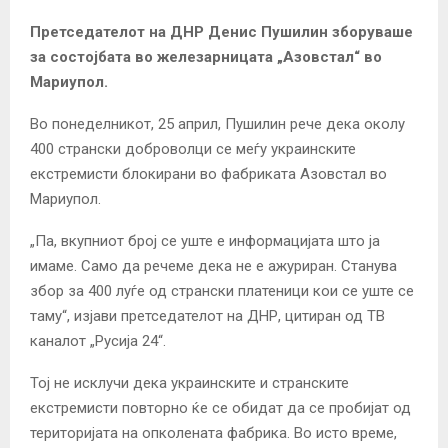
Претседателот на ДНР Денис Пушилин зборуваше
за состојбата во железарницата „Азовстал“ во
Мариупол.
Во понеделникот, 25 април, Пушилин рече дека околу
400 странски доброволци се меѓу украинските
екстремисти блокирани во фабриката Азовстал во
Мариупол.
„Па, вкупниот број се уште е информацијата што ја
имаме. Само да речеме дека не е ажуриран. Станува
збор за 400 луѓе од странски платеници кои се уште се
таму“, изјави претседателот на ДНР, цитиран од ТВ
каналот „Русија 24“.
Тој не исклучи дека украинските и странските
екстремисти повторно ќе се обидат да се пробијат од
територијата на опколената фабрика. Во исто време,