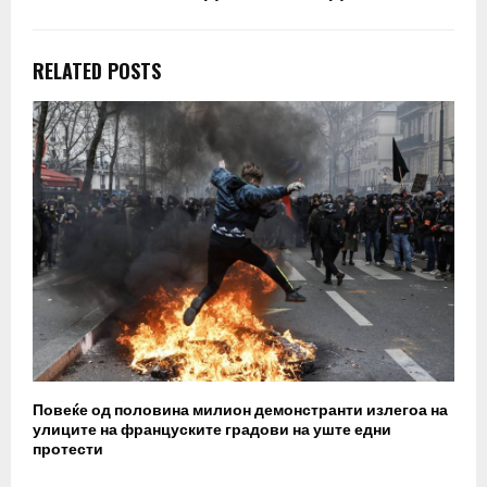
RELATED POSTS
Повеќе од половина милион демонстранти излегоа на
П
улиците на француските градови на уште едни
в
протести