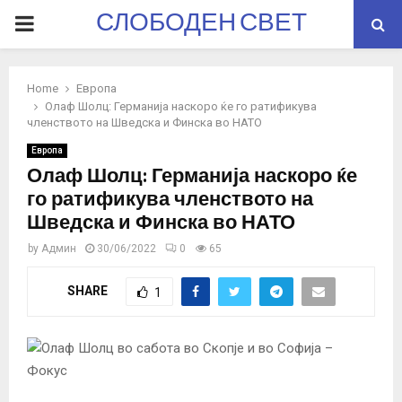
СЛОБОДЕН СВЕТ
PRIMARY
MENU
Home
Европа
Олаф Шолц: Германија наскоро ќе го ратификува
членството на Шведска и Финска во НАТО
Европа
Олаф Шолц: Германија наскоро ќе
го ратификува членството на
Шведска и Финска во НАТО
by
Админ
30/06/2022
0
65
SHARE
1