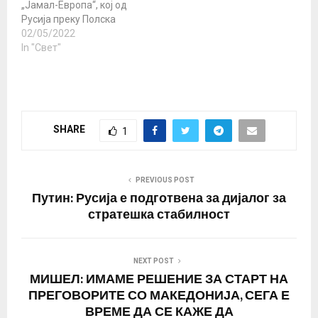
„Јамал-Европа“, кој од
што можам за да
Минхенската
Русија преку Полска
избегнам ескалација
безбедносна
испорачува гас до
02/05/2022
што може да доведе до
конференција за
Германија. Ова го
In "Свет"
Трета светска…
актуелните односи со
покажаа податоците на
Русија…
германскиот оператор
„Gascade“ од мерното
место Малнов на
германската граница,
SHARE
1
пренесе Ројтерс. Хабек:
Не сите земји се
подготвени за
независност од руската
PREVIOUS POST
нафта Германскиот
Путин: Русија е подготвена за дијалог за
министер за…
стратешка стабилност
NEXT POST
МИШЕЛ: ИМАМЕ РЕШЕНИЕ ЗА СТАРТ НА
ПРЕГОВОРИТЕ СО МАКЕДОНИЈА, СЕГА Е
ВРЕМЕ ДА СЕ КАЖЕ ДА