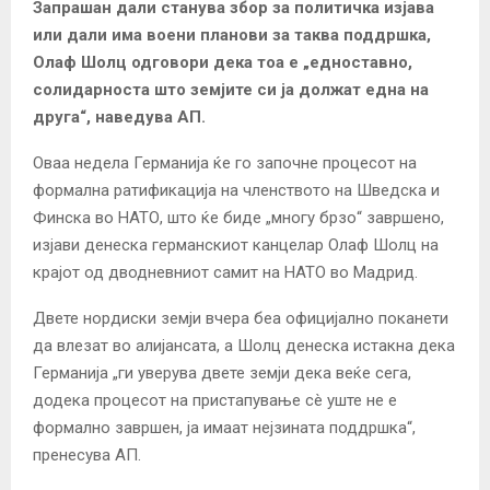
Запрашан дали станува збор за политичка изјава
или дали има воени планови за таква поддршка,
Олаф Шолц одговори дека тоа е „едноставно,
солидарноста што земјите си ја должат една на
друга“, наведува АП.
Оваа недела Германија ќе го започне процесот на
формална ратификација на членството на Шведска и
Финска во НАТО, што ќе биде „многу брзо“ завршено,
изјави денеска германскиот канцелар Олаф Шолц на
крајот од дводневниот самит на НАТО во Мадрид.
Двете нордиски земји вчера беа официјално поканети
да влезат во алијансата, а Шолц денеска истакна дека
Германија „ги уверува двете земји дека веќе сега,
додека процесот на пристапување сè уште не е
формално завршен, ја имаат нејзината поддршка“,
пренесува АП.