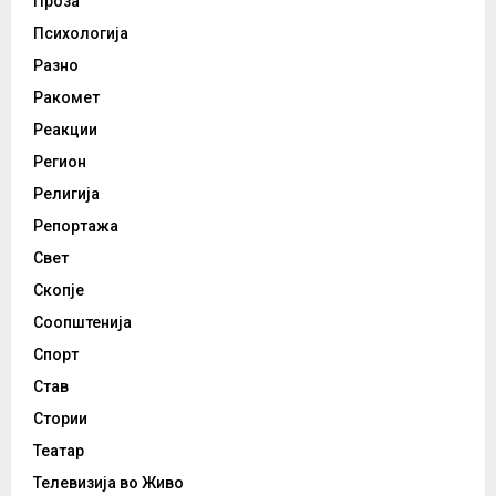
Проза
Психологија
Разно
Ракомет
Реакции
Регион
Религија
Репортажа
Свет
Скопје
Соопштенија
Спорт
Став
Стории
Театар
Телевизија во Живо