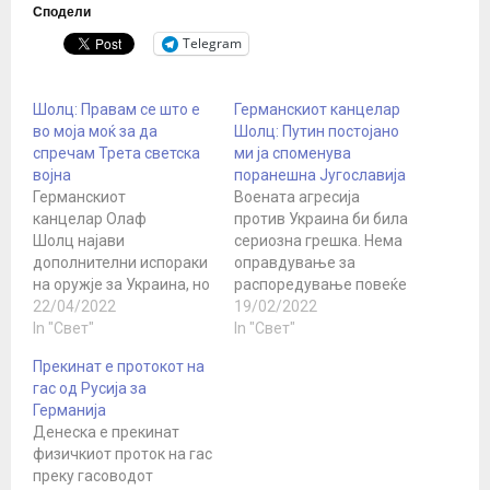
Сподели
Telegram
Шолц: Правам се што е
Германскиот канцелар
во моја моќ за да
Шолц: Путин постојано
спречам Трета светска
ми ја споменува
војна
поранешна Југославија
Германскиот
Воената агресија
канцелар Олаф
против Украина би била
Шолц најави
сериозна грешка. Нема
дополнителни испораки
оправдување за
на оружје за Украина, но
распоредување повеќе
во исто време ја
22/04/2022
од 100.000 војници на
19/02/2022
оправда сегашната
In "Свет"
украинската граница,
In "Свет"
воздржаност кога
рече тој Германскиот
Прекинат е протокот на
станува збор за воената
канцелар Олаф Шолц во
гас од Русија за
помош за Украина во
саботата ја предупреди
Германија
опасност од големи
Русија дека воениот
Денеска е прекинат
конфликти, објавија во
напад врз Украина ќе
физичкиот проток на гас
петокот германските
има тешки последици за
преку гасоводот
медиуми. „Правам сè
Кремљ,. Говорејќи на