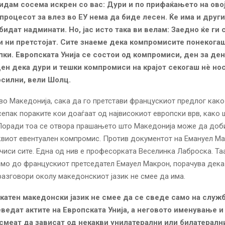
идам сосема искрен со вас: Дури и по прифаќањето на ово
процесот за влез во ЕУ нема да биде лесен. Ќе има и други
 бидат надминати. Но, јас исто така ви велам: Заедно ќе ги
и ни претстојат. Сите знаеме дека компромисите понекога
пки. Европската Унија се состои од компромиси, ден за ден.
ен дека дури и тешки компромиси на крајот секогаш нè но
осилни, вели Шолц.
во Македонија, сака да го претстави францускиот предлог како
 сепак пораките кои доаѓаат од највисокиот европски врв, како 
 Поради тоа се отвора прашањето што Македонија може да доб
квиот евентуален компромис. Против документот на Емануел М
чиси сите. Една од нив е професорката Веселинка Лаброска. Та
мо до францускиот претседател Емауел Макрон, порачува дека
разговори околу македонскиот јазик не смее да има.
катен македонски јазик не смее да се сведе само на служб
реведат актите на Европската Унија, а неговото именување и
 смеат да зависат од некакви унилатерални или билатералн