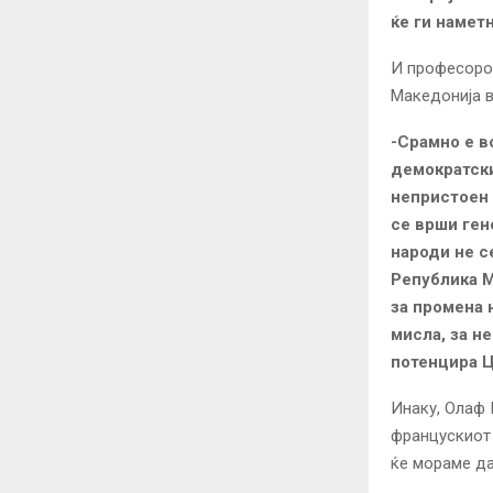
ќе ги намет
И професорот
Македонија в
-Срамно е в
демократски
непристоен 
се врши ген
народи не с
Република М
за промена 
мисла, за н
потенцира Ц
Инаку, Олаф 
францускиот 
ќе мораме да