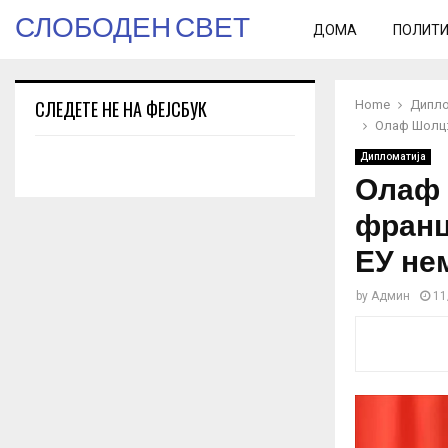
СЛОБОДЕН СВЕТ
ДОМА
ПОЛИТ
СЛЕДЕТЕ НЕ НА ФЕЈСБУК
Home
Дипло
Олаф Шолц: 
Дипломатија
Олаф 
франц
ЕУ не
by
Админ
11