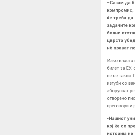
–
Сакам да б
компромис, 
ќе треба да
задачите ко
болни отста
цврсто убед
нè прават п
Иако власта 
билет за ЕУ,
не се такви.
изгуби со ва
зборуваат ре
отворено пис
преговори и 
-Нашиот уни
кој ќе се п
историја не