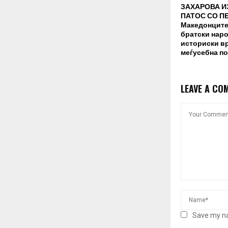
ЗАХАРОВА 
ПАТОС СО П
Македонците 
братски наро
историски в
меѓусебна п
LEAVE A CO
Save my na