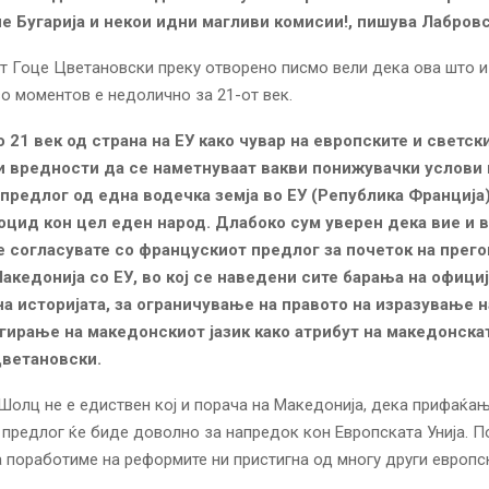
не Бугарија и некои идни магливи комисии!, пишува Лабровс
 Гоце Цветановски преку отворено писмо вели дека ова што и 
о моментов е недолично за 21-от век.
о 21 век од страна на ЕУ како чувар на европските и светск
 вредности да се наметнуваат вакви понижувачки услови 
предлог од една водечка земја во ЕУ (Република Франција
оцид кон цел еден народ. Длабоко сум уверен дека вие и 
е согласувате со францускиот предлог за почеток на прего
акедонија со ЕУ, во кој се наведени сите барања на офици
на историјата, за ограничување на правото на изразување н
егирање на македонскиот јазик како атрибут на македонскат
ветановски.
Шолц не е едиствен кој и порача на Македонија, дека прифаќа
предлог ќе биде доволно за напредок кон Европската Унија. П
 поработиме на реформите ни пристигна од многу други европс