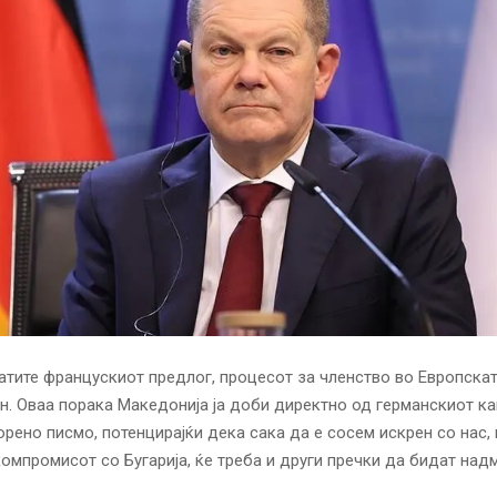
атите францускиот предлог, процесот за членство во Европскат
н. Оваа порака Македонија ја доби директно од германскиот к
рено писмо, потенцирајќи дека сака да е сосем искрен со нас,
компромисот со Бугарија, ќе треба и други пречки да бидат над