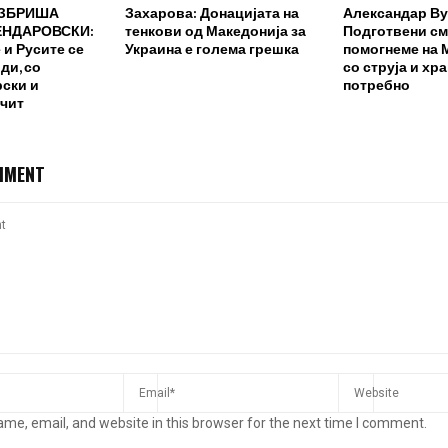
ИЗБРИША
Захарова: Донацијата на
Александар Ву
ЕНДАРОВСКИ:
тенкови од Македонија за
Подготвени см
и Русите се
Украина е голема грешка
помогнеме на 
ди, со
со струја и хра
рски и
потребно
очит
MMENT
me, email, and website in this browser for the next time I comment.