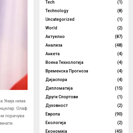
Tech
(1)
Technology
(8)
Uncategorized
(1)
World
(2)
Актуелно
(87)
Анализа
(48)
Анкета
(4)
Воена Технологија
(4)
Временска Прогноза
(4)
Дијаспора
(4)
Дипломатија
(15)
Други Спортови
(1)
а Унија нема
Духовност
(2)
анцелар. Олаф
Европа
(90)
 ни порачува
Екологија
(2)
минати.
Економија
(45)