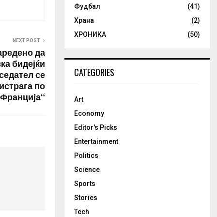
Фудбал
(41)
Храна
(2)
ХРОНИКА
(50)
NEXT POST
аредено да
ка бидејќи
CATEGORIES
седател се
истрага по
 Франција“
Art
Economy
Editor's Picks
Entertainment
Politics
Science
Sports
Stories
Tech