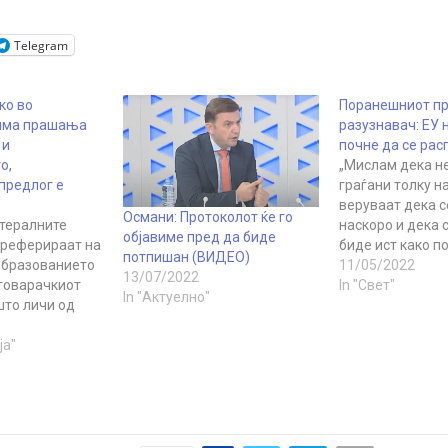
Telegram
ко во
Поранешниот пр
 има прашања
разузнавач: ЕУ 
 и
почне да се рас
о,
„Мислам дека н
предлог е
граѓани толку н
веруваат дека с
Османи: Протоколот ќе го
тералните
наскоро и дека 
објавиме пред да биде
 реферираат на
биде ист како п
потпишан (ВИДЕО)
 образованието
Пишува: Јаков 
11/05/2022
13/07/2022
еговарачкиот
поранешен шеф
In "Свет"
In "Актуелно"
што личи од
израелската ра
т протокол кој
служба Натив Не
еле, тогаш
ја"
биде така. Свет
предлог за
влегува во фаза
атлив, изјави
„турбуленции“ и
етседателката
рекол, „машини
Морачанин која
заедно со