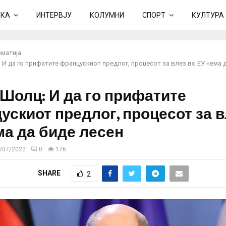
ИКА
ИНТЕРВЈУ
КОЛУМНИ
СПОРТ
КУЛТУРА
матија
И да го прифатите францускиот предлог, процесот за влез во ЕУ нема 
Шолц: И да го прифатите
ускиот предлог, процесот за в
ма да биде лесен
/07/2022
0
176
SHARE
2