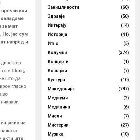
ј
Занимливости
(60)
 пречки кои
Здравје
(50)
 совладаме
Интервју
(14)
ш значат
 Но, јас сум
Историја
(41)
сат напред и
Итно
(5)
Колумни
(374)
Концерти
(1)
 директер
што е Шолц,
Кошарка
(7)
ие што да
Култура
(10)
акрон гласно
Македонија
(787)
а во
Медиуми
(2)
 никакви
Медицина
(6)
Мисли
(7)
ен јазик на
Мистерии
(27)
 нашата
Музика
(10)
и акти што