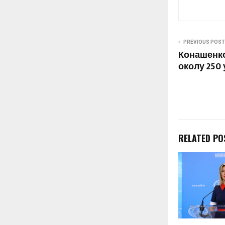
лидерите на 
сојуз и…
PREVIOUS POST
Конашенко
околу 250
RELATED PO