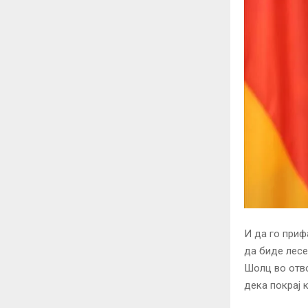
И да го приф
да биде лесе
Шолц во отво
дека покрај 