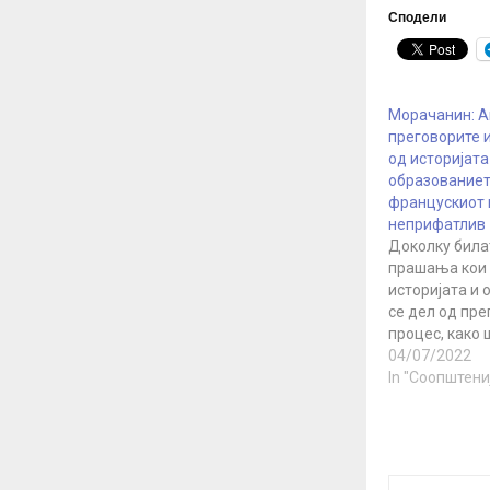
Сподели
Морачанин: А
преговорите
од историјата
образованиет
францускиот 
неприфатлив
Доколку била
прашања кои
историјата и
се дел од пр
процес, како 
дефинитивнио
04/07/2022
не сме го вид
In "Соопштени
францускиот 
ДОМ е неприф
за МКД.мк пр
на ДОМ Маја 
окоу полноќ, 