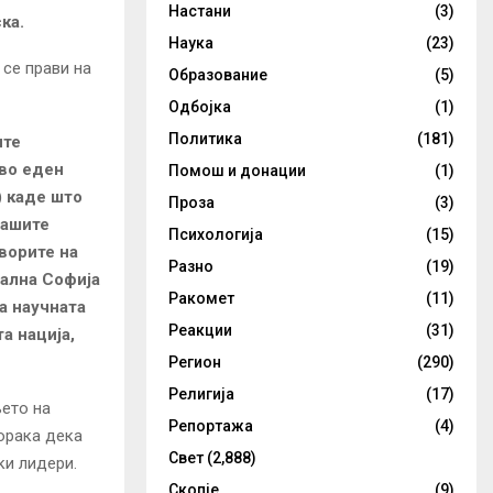
Настани
(3)
ка.
Наука
(23)
се прави на
Образование
(5)
Одбојка
(1)
Политика
(181)
ите
во еден
Помош и донации
(1)
) каде што
Проза
(3)
вашите
Психологија
(15)
ворите на
Разно
(19)
јална Софија
Ракомет
(11)
а научната
Реакции
(31)
а нација,
Регион
(290)
Религија
(17)
њето на
Репортажа
(4)
орака дека
Свет
(2,888)
ки лидери.
Скопје
(9)