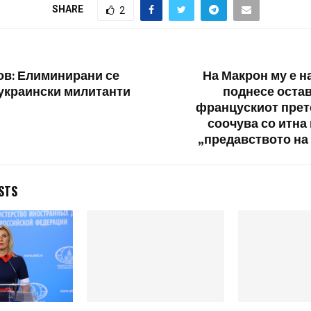
SHARE
2
Демократски
в: Елиминирани се
На Макрон му е н
 украински милитанти
поднесе остав
францускиот прет
соочува со итна 
„предавството на
STS