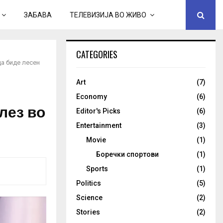
ЗАБАВА
ТЕЛЕВИЗИЈА ВО ЖИВО
CATEGORIES
да биде лесен
Art
(7)
Economy
(6)
лез во
Editor's Picks
(6)
Entertainment
(3)
Movie
(1)
Боречки спортови
(1)
Sports
(1)
Politics
(5)
Science
(2)
Stories
(2)