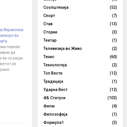
Соопштенија
(52)
Спорт
(7)
Став
(13)
в Израелски
Стории
(3)
наскоро ќе
Театар
(1)
паѓа
ема повеќе
Телевизија во Живо
(2)
аивни да
Тенис
(60)
е ќе се реши
светот ќе
Технологија
(2)
орано.
Топ Вести
(12)
Кедми,
 на
Традиција
(1)
зузнавачка
Ударна Вест
(12)
, нема да
ФБ Статуси
(103)
от сè повеќе
 на
Филм
(4)
ли, дури би
Филозофија
(1)
…
Формула1
(3)