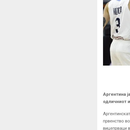
Аргентина ј
одличниот и
Аргентинскат
првенство во
вицепрваци во