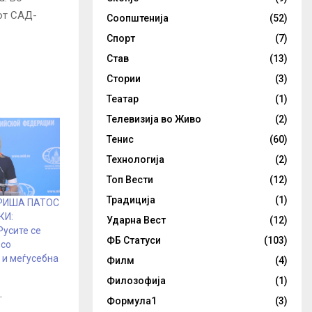
рот САД-
Соопштенија
(52)
Спорт
(7)
Став
(13)
Стории
(3)
Театар
(1)
Телевизија во Живо
(2)
Тенис
(60)
Технологија
(2)
Топ Вести
(12)
Традиција
(1)
РИША ПАТОС
КИ:
Ударна Вест
(12)
Русите се
ФБ Статуси
(103)
 со
 и меѓусебна
Филм
(4)
Филозофија
(1)
"
Формула1
(3)