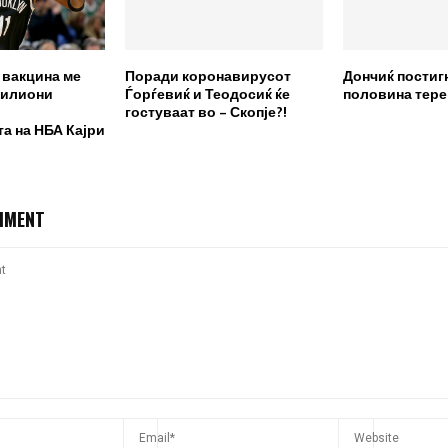
вакцина ме
Поради коронавирусот
Дончиќ постигн
милиони
Ѓорѓевиќ и Теодосиќ ќе
половина тере
гостуваат во – Скопје?!
а на НБА Кајри
MMENT