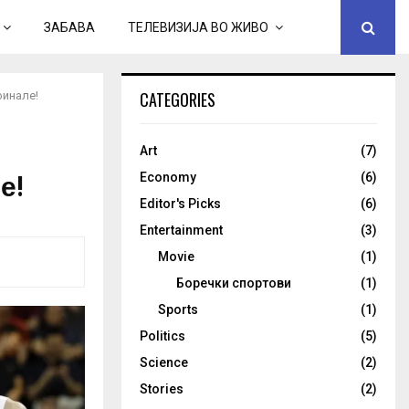
ЗАБАВА
ТЕЛЕВИЗИЈА ВО ЖИВО
CATEGORIES
финале!
Art
(7)
е!
Economy
(6)
Editor's Picks
(6)
Entertainment
(3)
Movie
(1)
Боречки спортови
(1)
Sports
(1)
Politics
(5)
Science
(2)
Stories
(2)