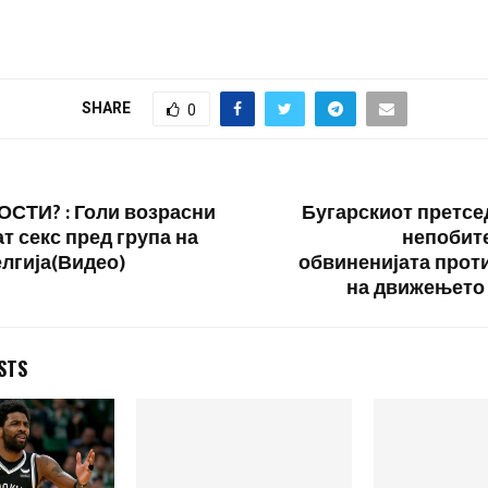
неолибералниот поразен
модел и во Германија и
насекаде во светот.
Партијата Алтернатива за
Германија (АфД) направени
SHARE
0
убедлив пробив во
регионалните…
СТИ? : Голи возрасни
Бугарскиот претсе
т секс пред група на
непобите
елгија(Видео)
обвиненијата прот
на движењето
STS