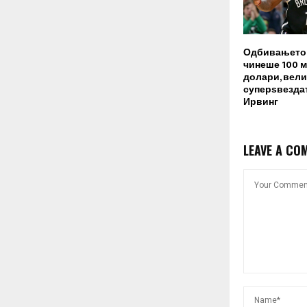
Одбивањето 
чинеше 100 
долари, вели
суперѕвездат
Ирвинг
LEAVE A CO