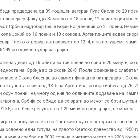
беди предводена од 39-годишен ветеран Луис Скола со 20 поен
т плејмејкер Факундо Кампазо со 18 поени, 12 асистенции и шес
мот Србија најдобар беше Бојан Богдановиќ со 21 поени, Немањ
икола Јокиќ со 16 поени и 10 скокови. Аргентинците водеа скор
евар. Тие го отворија натпреварот со 12: 4, и на полувреме зами
54:49 со одличен удар за тројка.
стигна девет од 16 обиди за три поени во првите 20 минути, со ш
едноста на Србија во скокови,26-8. После офанзивно слабата 
ампазо и Скола блеснаа во самиот финиш на натпреварот. Скола
во клучната серија од 13-5 на Аргентина, со која избега од 76-73
и осум поени , најмногу од нив по одличните додавања на Камп
етвртина, Србија се обиде да се врати во мечот со брзи шутеви 
1:85, што беше резултат на 1:20 минути пред крајот, не можеа.
 игра во полуфиналето на Светскиот куп по четврти пат во својат
ма освоено една титула, на првото Светско првенство во 1950 г
, а има и сребро од 2002 година и четврто место од 2006 годин