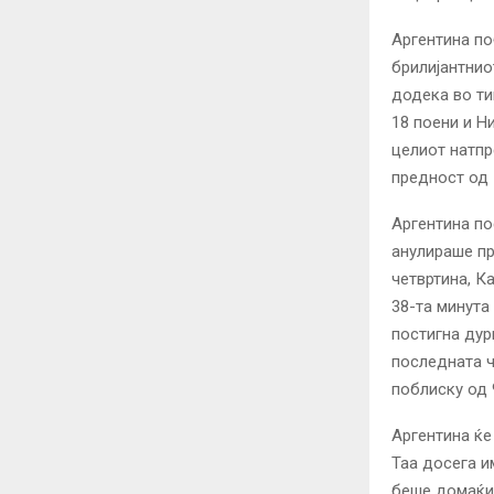
Аргентина по
брилијантнио
додека во ти
18 поени и Н
целиот натпр
предност од 
Аргентина по
анулираше пр
четвртина, К
38-та минута 
постигна дур
последната ч
поблиску од 9
Аргентина ќе
Таа досега и
беше домаќин