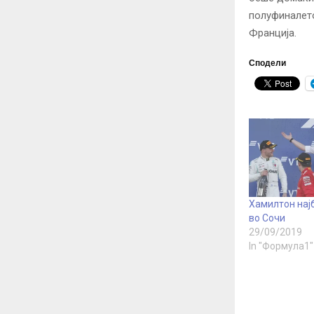
полуфиналето
Франција.
Сподели
Хамилтон најб
во Сочи
29/09/2019
In "Формула1"