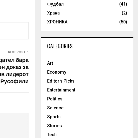
Фудбал
(41)
Храна
(2)
ХРОНИКА
(50)
CATEGORIES
NEXT POST
дател бара
Art
н доказ за
Economy
ив лидерот
 Русофили
Editor's Picks
Entertainment
Politics
Science
Sports
Stories
Tech