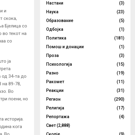
Настани
(3)
и и
Наука
(23)
т скока,
Образование
(5)
а Бјелица со
Одбојка
(1)
о во текот на
Политика
(181)
наа со
Помош и донации
(1)
Проза
(3)
то ја
Психологија
(15)
трета
Разно
(19)
 од 34-та до
Ракомет
(11)
 на 89-78,
Реакции
(31)
азо. Во
три поени, но
Регион
(290)
Религија
(17)
Репортажа
(4)
а историја.
Свет
(2,888)
одина кога
а. Во
Скопје
(9)