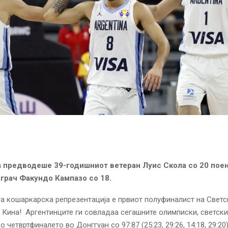
а предводеше 39-годишниот ветеран Луис Скола со 20 поен
грач Факундо Кампазо со 18.
а кошаркарска репрезентација е првиот полуфиналист на Свет
 Кина! Аргентинците ги совладаа сегашните олимписки, светски
 четвртфиналето во Донггуан со 97:87 (25:23, 29:26, 14:18, 29:20)