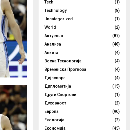
Tech
(1)
Technology
(8)
Uncategorized
(1)
World
(2)
Актуелно
(87)
Анализа
(48)
Анкета
(4)
Воена Технологија
(4)
Временска Прогноза
(4)
Дијаспора
(4)
Дипломатија
(15)
Други Спортови
(1)
Духовност
(2)
Европа
(90)
Екологија
(2)
Економија
(45)