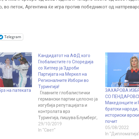
, во петок, Аргентина ќе игра против победникот од натпрева
Telegram
Кандидатот на АФД кого
Глобалистите го Споредија
со Хитлер ја Здроби
Партијата на Меркел на
Регионалните Избори во
Турингија!
рз на патеката
ЗАХАРОВА ИЗБ
Главните глобалистички
СО ПЕНДАРОВС
германски партии целосно ја
Македонците и 
изгубија репутацијата и
братски народи,
контролата врз
историски врски
Турингија, пишува Блумберг,
почит
а тоа наскоро ќе се повтори
29/10/2019
05/08/2022
и низ цела Германија, во знак
In "Свет"
In "Дипломатија
на неизбежен пад на