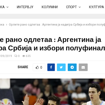
ИКА
ИНТЕРВЈУ
КОЛУМНИ
СПОРТ
КУЛТУРА
рка
Орлите рано одлетаа : Аргентина ја надигра Србија и избори полу
 рано одлетаа : Аргентина ја
ра Србија и избори полуфинал
/09/2019
0
635
SHARE
0