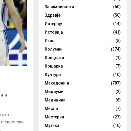
Занимливости
(60)
Здравје
(50)
Интервју
(14)
Историја
(41)
Итно
(5)
Колумни
(374)
Концерти
(1)
Кошарка
(7)
Култура
(10)
Македонија
(787)
Медиуми
(2)
и и
Медицина
(6)
Мисли
(7)
ското
Мистерии
(27)
 и европски
Музика
(10)
.