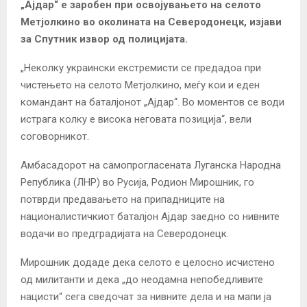
„Ајдар“ е заробен при освојувањето на селото
Метјолкино во околината на Северодонецк, изјави
за Спутник извор од полицијата.
„Неколку украински екстремисти се предадоа при
чистењето на селото Метјолкино, меѓу кои и еден
командант на баталјонот „Ајдар“. Во моментов се води
истрага колку е висока неговата позиција“, вели
соговорникот.
Амбасадорот на самопрогласената Луганска Народна
Република (ЛНР) во Русија, Родион Мирошник, го
потврди предавањето на припадниците на
националистичкиот баталјон Ајдар заедно со нивните
водачи во предградијата на Северодонецк.
Мирошник додаде дека селото е целосно исчистено
од милитанти и дека „до неодамна непобедливите
нацисти“ сега сведочат за нивните дела и на мапи ја