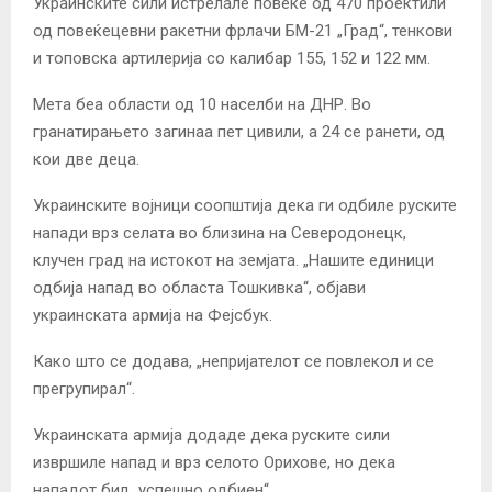
Украинските сили истрелале повеќе од 470 проектили
од повеќецевни ракетни фрлачи БМ-21 „Град“, тенкови
и топовска артилерија со калибар 155, 152 и 122 мм.
Мета беа области од 10 населби на ДНР. Во
гранатирањето загинаа пет цивили, а 24 се ранети, од
кои две деца.
Украинските војници соопштија дека ги одбиле руските
напади врз селата во близина на Северодонецк,
клучен град на истокот на земјата. „Нашите единици
одбија напад во областа Тошкивка“, објави
украинската армија на Фејсбук.
Како што се додава, „непријателот се повлекол и се
прегрупирал“.
Украинската армија додаде дека руските сили
извршиле напад и врз селото Орихове, но дека
нападот бил „успешно одбиен“.