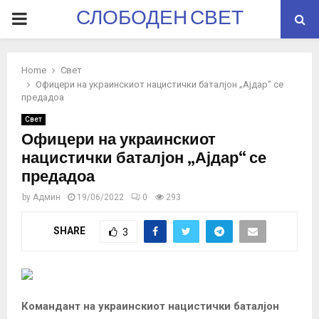
СЛОБОДЕН СВЕТ
PRIMARY
MENU
Home
Свет
Офицери на украинскиот нацистички баталјон „Ајдар“ се
предадоа
Свет
Офицери на украинскиот
нацистички баталјон „Ајдар“ се
предадоа
by
Админ
19/06/2022
0
293
SHARE
3
Командант на украинскиот нацистички баталјон