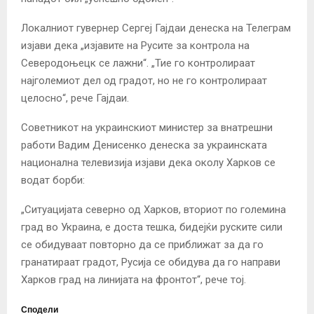
Локалниот гувернер Сергеј Гајдаи денеска на Телеграм
изјави дека „изјавите на Русите за контрола на
Северодоњецк се лажни“. „Тие го контролираат
најголемиот дел од градот, но не го контролираат
целосно“, рече Гајдаи.
Советникот на украинскиот министер за внатрешни
работи Вадим Денисенко денеска за украинската
национална телевизија изјави дека околу Харков се
водат борби:
„Ситуацијата северно од Харков, вториот по големина
град во Украина, е доста тешка, бидејќи руските сили
се обидуваат повторно да се приближат за да го
гранатираат градот, Русија се обидува да го направи
Харков град на линијата на фронтот“, рече тој.
Сподели