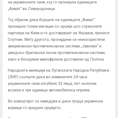
на украинските сили, кој го пронашла единицата
„Ахмат“ во Северодонецк.
Тој објасни дека борците на единицата „Ахмат“
пронашле голем магацин со оружје што странските
партнери на Киев и го доставуваат на Украина, пренесе
Спутник. Меѓу другото, пронајдени се неискористени
американски противтенковски системи „Јавелин“ и
шведско-британски лесни противтенковски системи,
како и бесшумни минофрлачи доставени од Полска.
Народната милиција на Луганската Народна Република
(ЛНР) соопшти дека во изминатите 24 часа
украинските сили изгубиле 32 лица, пет оклопни
возила и три единици автомобилска опрема.
Во извештајот се наведува и дека тројца украински
војници го предале оружјето.