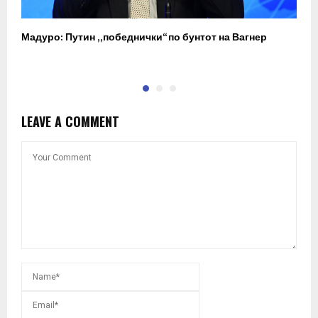
Мадуро: Путин „победнички“ по бунтот на Вагнер
О
п
LEAVE A COMMENT