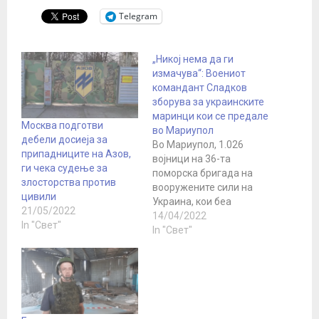
Telegram
„Никој нема да ги
измачува“: Воениот
командант Сладков
зборува за украинските
маринци кои се предале
Москва подготви
во Мариупол
дебели досиеја за
Во Мариупол, 1.026
припадниците на Азов,
војници на 36-та
ги чека судење за
поморска бригада на
злосторства против
вооружените сили на
цивили
Украина, кои беа
21/05/2022
блокирани во
14/04/2022
In "Свет"
фабриката именувана
In "Свет"
по Илич, се предадоа на
војската на Руската
Федерација и ДНР.
Според Министерството
за одбрана, меѓу
предадените има 162