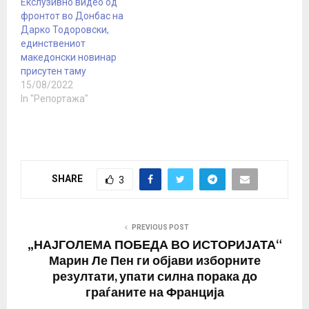
Екслузивно видео од
офицери и 47 војници.
фронтот во Донбас на
Воениот дописник
Дарко Тодоровски,
Олександр Сладков
единствениот
беше сведок на
македонски новинар
најмасовното…
присутен таму
15/08/2022
In "Репортажа"
SHARE
3
PREVIOUS POST
„НАЈГОЛЕМА ПОБЕДА ВО ИСТОРИЈАТА“
Марин Ле Пен ги објави изборните
резултати, упати силна порака до
граѓаните на Франција