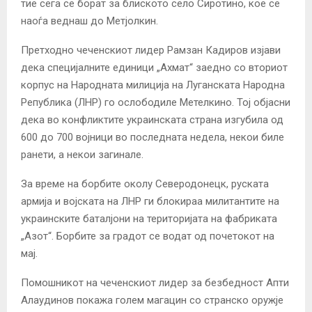
тие сега се борат за блиското село Сиротино, кое се
наоѓа веднаш до Метјолкин.
Претходно чеченскиот лидер Рамзан Кадиров изјави
дека специјалните единици „Ахмат“ заедно со вториот
корпус на Народната милиција на Луганската Народна
Република (ЛНР) го ослободиле Метелкино. Тој објасни
дека во конфликтите украинската страна изгубила од
600 до 700 војници во последната недела, некои биле
ранети, а некои загинале.
За време на борбите околу Северодонецк, руската
армија и војската на ЛНР ги блокираа милитантите на
украинските баталјони на територијата на фабриката
„Азот“. Борбите за градот се водат од почетокот на
мај.
Помошникот на чеченскиот лидер за безбедност Апти
Алаудинов покажа голем магацин со странско оружје