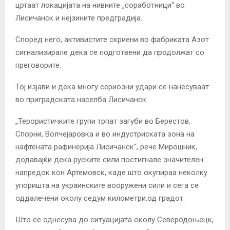
цртаат локацијата на нивните „соработници“ во
Лисичанск и нејзините предградија.
Според него, активистите скриени во фабриката Азот
сигнализирале дека се подготвени да продолжат со
преговорите.
Тој изјави и дека многу сериозни удари се нанесуваат
во приградската населба Лисичанск.
„Терористичките групи трпат загуби во Берестов,
Спорни, Волчејаровка и во индустриската зона на
нафтената рафинерија Лисичанск“, рече Мирошник,
додавајќи дека руските сили постигнале значителен
напредок кон Артемовск, каде што окупираа неколку
упоришта на украинските вооружени сили и сега се
оддалечени околу седум километри.од градот.
Што се однесува до ситуацијата околу Северодоњецк,