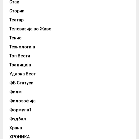
Став
Стории
Театар
Телевизија во Живо
Тенис
Технологија
Топ Вести
Традиција
Ударна Вест
ФБ Статуси
Филм
Филозофија
Формула1
Фудбал
Храна
ХРОНИКА