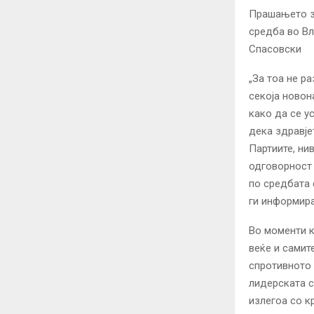
Прашањето з
средба во Вл
Спасовски
„За тоа не р
секоја новон
како да се у
дека здравје
Партиите, ни
одговорност 
по средбата 
ги информира
Во моменти к
веќе и самит
спротивното 
лидерската с
излегоа со к