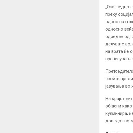
„Очигледно е
преку соција
однос на гол
односно веќе
одреден одго
делувате вол
на врата ќе 
пренесување 
Претседатело
своите преди
јавувања во 
На крајот ни
објасни како
кулминира, ќ
доведат во м