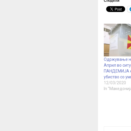
Сподели
Одржување на
Април во ситу
ПАНДЕМИЈА е
убиство со у
12/03/2020
In "Македониј