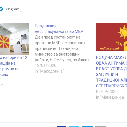
Telegram
Продолжија
несогласувањата во МВР
Ден пред состанокот на
врвот во МВР, не запираат
преписките. Техничкиот
министер за внатрешни
 избори на 12
РОДИНА МАКЕД
работи, Наќе Чулев, за Алсат
ација на
ОВАА АНТИМА
уверува дека ситуацијата со
12/01/2020
 рамно на
ВЛАСТ УСПЕА Д
граничните премини е под
In "Македонија"
мисла
ЗАГЛУШИ И
контрола. Утре на
ТРАДИЦИОНАЛ
состанокот Чулев ќе провери
а"
СЕПТЕМВРИСКО
каде треба да се засили
02/09/2020
полицијата. За различните
In "Македонија"
позции со дополнителната
заменик министерка
Славјанјка Петровска,
Чулев…