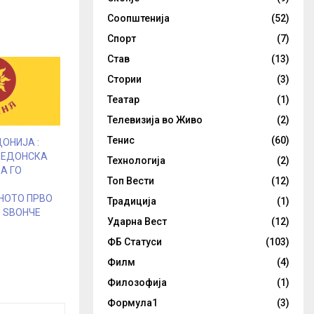
Соопштенија
(52)
Спорт
(7)
Став
(13)
Стории
(3)
Театар
(1)
Телевизија во Живо
(2)
Тенис
(60)
ОНИЈА :
КЕДОНСКА
Технологија
(2)
А ГО
Топ Вести
(12)
НОТО ПРВО
Традиција
(1)
 ЅВОНЧЕ
Ударна Вест
(12)
ФБ Статуси
(103)
Филм
(4)
Филозофија
(1)
Формула1
(3)