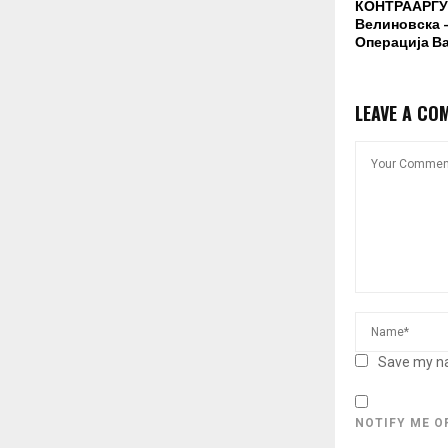
КОНТРААРГУ
Велиновска –
Операција В
LEAVE A CO
Save my na
NOTIFY ME O