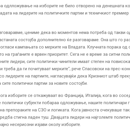
а одлложување на изборите не било отворено на денешната к
адата на лидерите на политичките партии и техничкиот премиер
азговаравме, цениме дека во моментов нема потреба од такви о
астаната состојба дополнително ќе разговараме. Она што го ра
согласи кампањата со мерките на Владата. Клучната порака од 
то на граѓаните е врвен приоритет. Сега не е време за ситни пол
вните лидери, сите политички чинители имаат степен на повисок
и треба да ги почитуваат мерките“, рече Спасовски на прес-ко
со лидерите на партиите, нагласувајќи дека Кризниот штаб прек
 сите политички партии за новите состојби.
ога изборите се откажуваат во Франција, Италија, кога во сосе
е политички субјекти побараа одложување, нашите политичари г
на препораките на СЗО и логиката. Кога јавноста очекуваше та
редба стигна ладен туш. Двајцата лидери на најголемте полити
рајно несериозни изјави околу изборите.