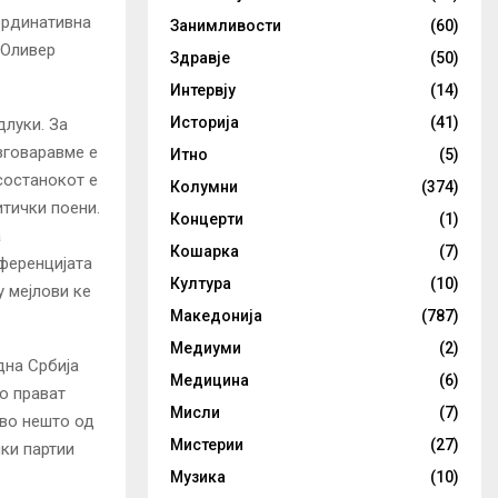
ординативна
Занимливости
(60)
 Оливер
Здравје
(50)
Интервју
(14)
Историја
(41)
длуки. За
зговаравме е
Итно
(5)
состанокот е
Колумни
(374)
итички поени.
Концерти
(1)
а
Кошарка
(7)
нференцијата
Култура
(10)
у мејлови ке
Македонија
(787)
Медиуми
(2)
дна Србија
Медицина
(6)
о прават
Мисли
(7)
кво нешто од
Мистерии
(27)
чки партии
Музика
(10)