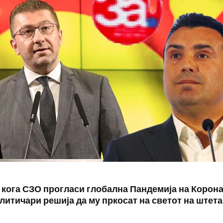
 кога СЗО прогласи глобална Пандемија на Корон
литичари решија да му пркосат на светот на штета