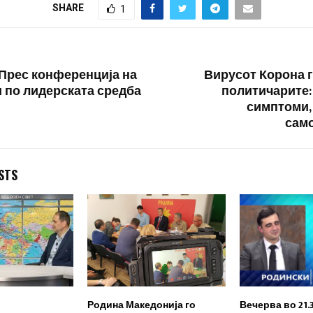
SHARE
1
 Прес конференција на
Вирусот Корона г
 по лидерската средба
политичарите:
симптоми,
сам
STS
Родина Македонија го
Вечерва во 21.