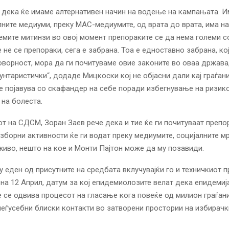
 дека ќе имаме алтернативен начин на водење на кампањата. 
лните медиуми, преку МАС-медиумите, од врата до врата, има на
емите митинзи во овој момент препораките се да нема големи 
 не се препораки, сега е забрана. Тоа е едноставно забрана, ко
ворност, мора да ги почитуваме овие законите во оваа држава
унтаристички“, додаде Мицкоски кој не објасни дали кај граѓан
се појавува со скафандер на себе поради избегнување на ризик
на болеста.
т на СДСМ, Зоран Заев рече дека и тие ќе ги почитуваат препо
зборни активности ќе ги водат преку медиумите, социјалните м
живо, нешто на кое и Монти Пајтон може да му позавиди.
ту еден од присутните на средбата вклучувајќи го и техничкиот 
 на 12 Април, датум за кој епидемиолозите велат дека епидемиј
е се одвива процесот на гласање кога повеќе од милион граѓани
еѓусебни блиски контакти во затворени простории на избирачк