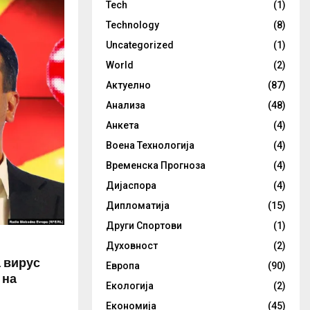
Tech
(1)
Technology
(8)
Uncategorized
(1)
World
(2)
Актуелно
(87)
Анализа
(48)
Анкета
(4)
Воена Технологија
(4)
Временска Прогноза
(4)
Дијаспора
(4)
Дипломатија
(15)
Други Спортови
(1)
Духовност
(2)
а вирус
Европа
(90)
 на
Екологија
(2)
Економија
(45)