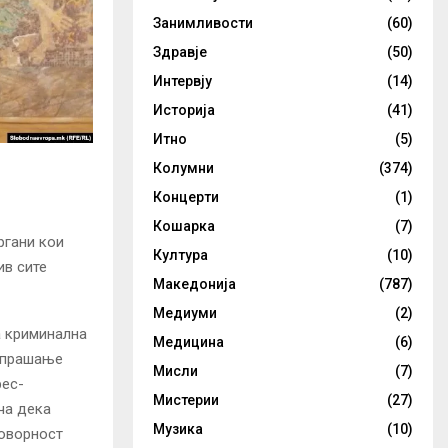
Занимливости
(60)
Здравје
(50)
Интервју
(14)
Историја
(41)
Итно
(5)
Колумни
(374)
Концерти
(1)
Кошарка
(7)
ргани кои
Култура
(10)
ив сите
Македонија
(787)
Медиуми
(2)
а криминална
Медицина
(6)
о прашање
Мисли
(7)
рес-
Мистерии
(27)
ча дека
Музика
(10)
говорност