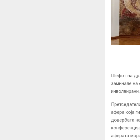
Шефот на држ
заминале на 
инволвирани,
Претседатело
афера која г
довербата на
конференција
аферата мора