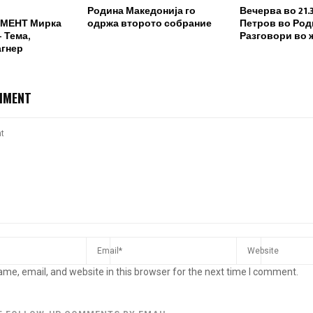
Родина Македонија го
Вечерва во 21.
МЕНТ Мирка
одржа второто собрание
Петров во Род
 Тема,
Разговори во 
агнер
MMENT
me, email, and website in this browser for the next time I comment.