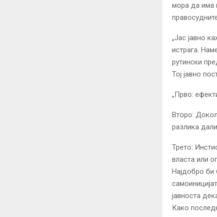
мора да има 
правосудните
„Јас јавно к
истрага. Нам
рутински пре
Тој јавно по
„Прво: ефект
Второ: Докол
разлика дали
Трето: Инсти
власта или о
Најдобро би 
самоиницијат
јавноста дека
Како последн