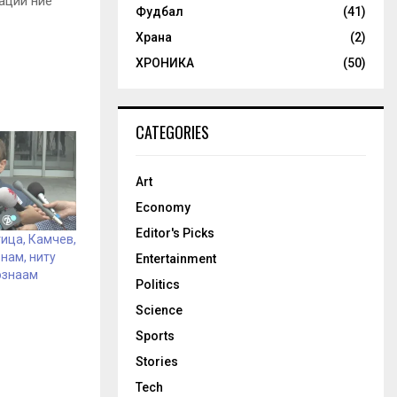
ации ние
Фудбал
(41)
Храна
(2)
ХРОНИКА
(50)
CATEGORIES
Art
Economy
Editor's Picks
ица, Камчев,
знам, ниту
Entertainment
ознаам
Politics
Science
Sports
Stories
Tech