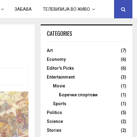
ЗАБАВА
ТЕЛЕВИЗИЈА ВО ЖИВО
CATEGORIES
Art
(7)
Economy
(6)
Editor's Picks
(6)
Entertainment
(3)
Movie
(1)
Боречки спортови
(1)
Sports
(1)
Politics
(5)
Science
(2)
Stories
(2)