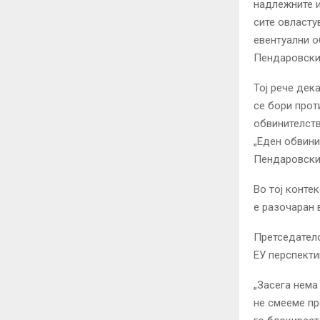
надлежните и
сите овласту
евентуални о
Пендаровски
Тој рече дека
се бори прот
обвинителств
„Еден обвини
Пендаровски
Во тој конте
е разочаран 
Претседатело
ЕУ перспекти
„Засега нема
не смееме пр