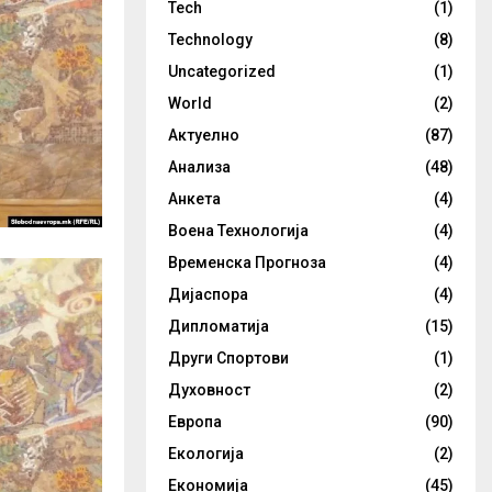
Tech
(1)
Technology
(8)
Uncategorized
(1)
World
(2)
Актуелно
(87)
Анализа
(48)
Анкета
(4)
Воена Технологија
(4)
Временска Прогноза
(4)
Дијаспора
(4)
Дипломатија
(15)
Други Спортови
(1)
Духовност
(2)
Европа
(90)
Екологија
(2)
Економија
(45)