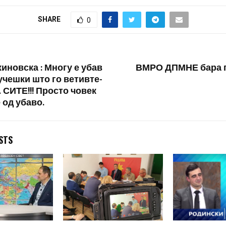
SHARE
0
иновска : Многу е убав
ВМРО ДПМНЕ бара п
учешки што го ветивте-
СИТЕ!!! Просто човек
 од убаво.
STS