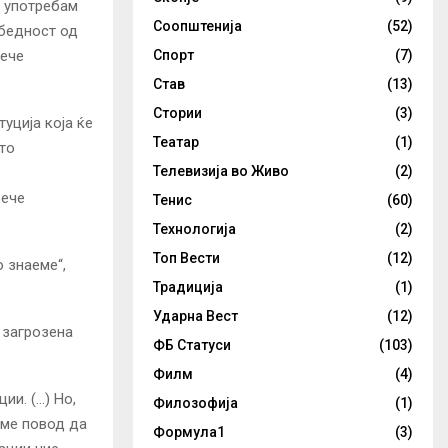
и употребам
Соопштенија
(52)
збедност од
Спорт
(7)
рече
Став
(13)
Стории
(3)
туција која ќе
Театар
(1)
ото
Телевизија во Живо
(2)
рече
Тенис
(60)
Технологија
(2)
Топ Вести
(12)
о знаеме“,
Традиција
(1)
Ударна Вест
(12)
 загрозена
ФБ Статуси
(103)
Филм
(4)
ии. (…) Но,
Филозофија
(1)
еме повод да
Формула1
(3)