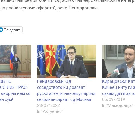
 нашиот напредок кон ЕУ. Од аспект на евро-атлантските интегр
 ја расчистуваме аферата“, рече Пендаровски.
Telegram
ОВ ПО
Пендаровски: Од
Кирацовски: Кат
СО ЛИЗ ТРАС:
соседството ни доаѓаат
Кичеец ниту ги 
говор на нем со
руски агенти, неколку партии
сакам да ги зап
ан сум!
се финансираат од Москва
05/09/2019
28/07/2022
In "Македонија"
In "Актуелно"