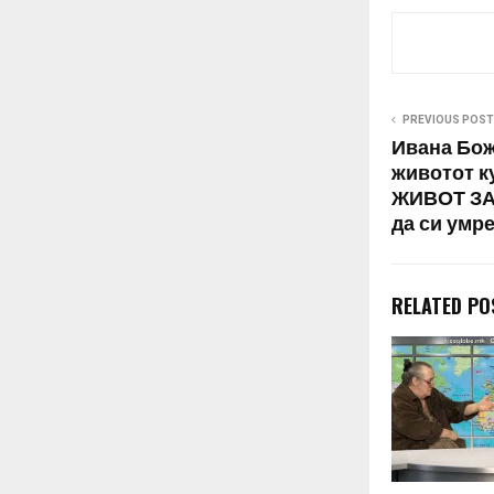
PREVIOUS POST
Ивана Бож
животот к
ЖИВОТ ЗА 
да си умре
RELATED PO