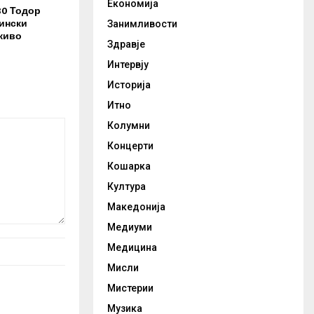
Економија
30 Тодор
ински
Занимливости
живо
Здравје
Интервју
Историја
Итно
Колумни
Концерти
Кошарка
Култура
Македонија
Медиуми
Медицина
Мисли
Мистерии
Музика