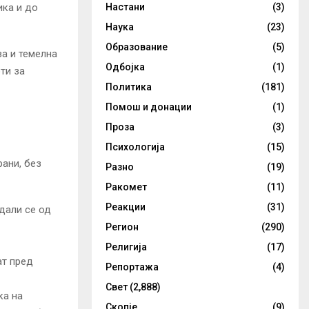
Настани
(3)
ика и до
Наука
(23)
Образование
(5)
за и темелна
Одбојка
(1)
ти за
Политика
(181)
Помош и донации
(1)
Проза
(3)
Психологија
(15)
рани, без
Разно
(19)
Ракомет
(11)
Реакции
(31)
дали се од
Регион
(290)
Религија
(17)
ат пред
Репортажа
(4)
Свет
(2,888)
ка на
Скопје
(9)