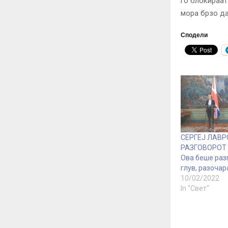
го блокираат
мора брзо да
Сподели
СЕРГЕЈ ЛАВР
РАЗГОВОРОТ 
Ова беше раз
глув, разочар
10/02/2022
In "Свет"