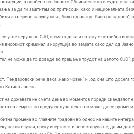
нституции, а особено на Јавното Обвинителство и судот и ќе г
вања за да ги заштитам од притисоци, како и националната бе
биди за нејзино нарушување, било од внатре било од надвор“, 
.
 се уште верува во СЈО, и смета дека и натаму е потребна инсти
ив високиот криминал и корупција во земјата како дел од Јавн
о.
тел не може да го доведе во прашање трудот на целото СЈО“, 
.
кст, Пендаровски рече дека „како човек“ и „од она што досега г
во Катица Јанева.
т на државата не смета дека во моментов поради скандалот е
вата на земјата, но предупредува дека тоа може да се промени.
 битна промена во главните градови во однос на нашите интеграц
еку вакви случаи, преку инертност и непостапување, да им дад