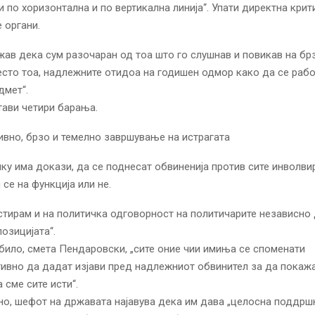
и по хоризонтална и по вертикална линија“. Упати директна крит
 органи.
ажав дека сум разочаран од тоа што го слушнав и повикав на бр
есто тоа, надлежните отидоа на годишен одмор како да се рабо
дмет“.
стави четири барања.
ивно, брзо и темелно завршување на истрагата
ку има докази, да се поднесат обвиненија против сите инволви
 се на функција или не.
стирам и на политичка одговорност на политичарите независно 
позицијата“.
било, смета Пендаровски, „сите оние чии имиња се споменати
ивно да дадат изјави пред надлежниот обвинител за да покаж
 сме сите исти“.
о, шефот на државата најавува дека им дава „целосна поддрш