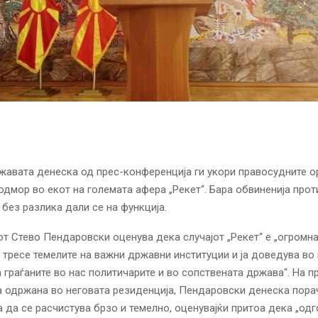
авата денеска од прес-конференција ги укори правосудните о
одмор во екот на големата афера „Рекет“. Бара обвиненија прот
 без разлика дали се на функција.
т Стево Пендаровски оценува дека случајот „Рекет“ е „огромн
и тресе темелите на важни државни институции и ја доведува в
 граѓаните во нас политичарите и во сопствената држава“. На п
 одржана во неговата резиденција, Пендаровски денеска пора
 да се расчистува брзо и темелно, оценувајќи притоа дека „од