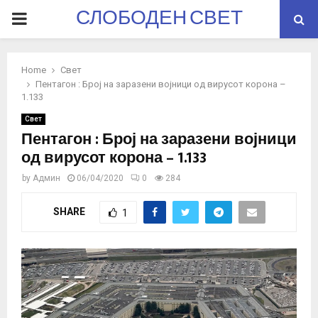
СЛОБОДЕН СВЕТ
PRIMARY
MENU
Home
Свет
Пентагон : Број на заразени војници од вирусот корона –
1.133
Свет
Пентагон : Број на заразени војници
од вирусот корона – 1.133
by
Админ
06/04/2020
0
284
SHARE
1