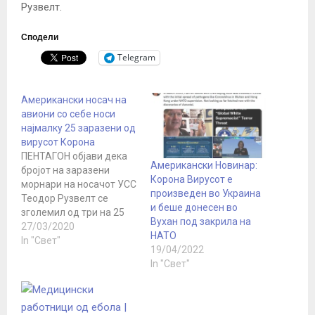
Рузвелт.
Сподели
Telegram
Американски носач на
авиони со себе носи
најмалку 25 заразени од
вирусот Корона
ПЕНТАГОН објави дека
Американски Новинар:
бројот на заразени
Корона Вирусот е
морнари на носачот УСС
произведен во Украина
Теодор Рузвелт се
и беше донесен во
зголемил од три на 25
Вухан под закрила на
за само два дена.
27/03/2020
НАТО
Американската
In "Свет"
19/04/2022
морнарица очекува
In "Свет"
натамошно
зголемување на овој
број, а некои
аналитичари сметаат