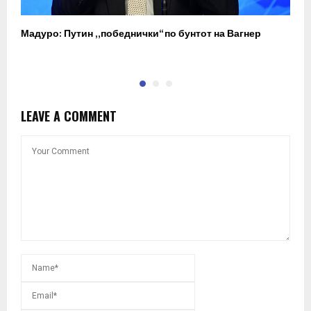
Мадуро: Путин „победнички“ по бунтот на Вагнер
О
п
LEAVE A COMMENT