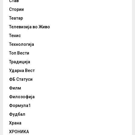
Став
Стории
Театар
Телевизија во Живо
Тенис
Технологија
Топ Вести
Традиција
Ударна Вест
ФБ Статуси
Филм
Филозофија
Формула1
Фудбал
Храна
ХРОНИКА