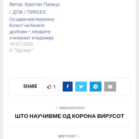
дека Стејт
департментот не сака
да ги каже вистинските
Се шири мистериозна
бројки на заразени
болест на белите
бидејќи Кина и
дробови – лекарите
Северна…
очекуваат епидемија
18/01/2020
In "Здравје"
SHARE
1
PREVIOUS POST
ШТО НАУЧИВМЕ ОД КОРОНА ВИРУСОТ
NEXT POST