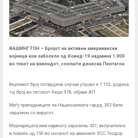
ВАШИНГТОН –
Бројот на активни американски
војници кои заболеле од Ковид-19 надмина 1.000
во текот на викендот, соопшти денеска Пентагон.
Вкупниот број потврдени случаи утрово е 1.132, додека
тој број во петокот беше 978, објави АП.
Меѓу припадниците на Националната гарда, 303 биле
заразени со вирусот.
Морнарицата има најмногу заразени, 431, вклучително
и повеќе од 150 во носачот на авионите УСС Теодор