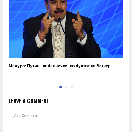
Мадуро: Путин „победнички“ по бунтот на Вагнер
О
п
LEAVE A COMMENT