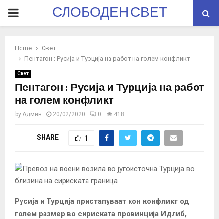
СЛОБОДЕН СВЕТ
PRIMARY
MENU
Home
Свет
Пентагон : Русија и Турција на работ на голем конфликт
Свет
Пентагон : Русија и Турција на работ
на голем конфликт
by
Админ
20/02/2020
0
418
SHARE
1
Русија и Турција пристапуваат кон конфликт од
голем размер во сириската провинција Идлиб,