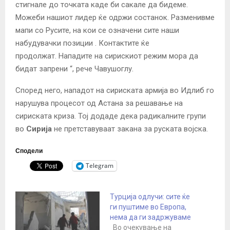
стигнале до точката каде би сакале да бидеме.
Можеби нашиот лидер ќе одржи состанок. Разменивме
мапи со Русите, на кои се означени сите
наши
набудувачки позиции
. Контактите ќе
продолжат. Нападите на сирискиот режим мора да
бидат запрени “, рече Чавушоглу.
Според него, нападот на сириската армија во Идлиб го
нарушува процесот од Астана за решавање на
сириската криза. Тој додаде дека радикалните групи
во
Сирија
не претставуваат закана за руската војска.
Сподели
Telegram
Турција одлучи: сите ќе
ги пуштиме во Европа,
нема да ги задржуваме
Во очекување на