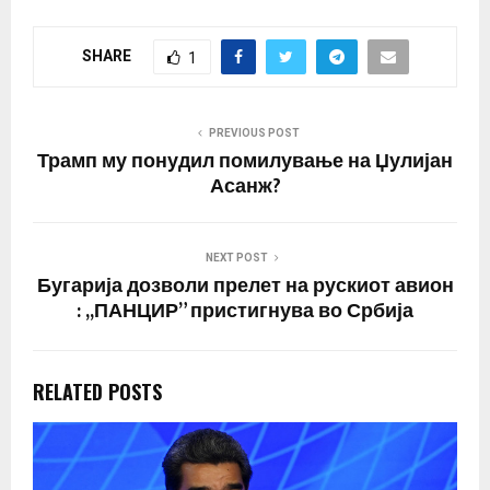
сосема спротивна и
дека Русија ги
SHARE
1
исполнува сите свои
обврски. Тој исто така
истакна дека
ситуацијата во Идлиб,
PREVIOUS POST
каде што се уште…
Трамп му понудил помилување на Џулијан
Асанж?
NEXT POST
Бугарија дозволи прелет на рускиот авион
: ,,ПАНЦИР” пристигнува во Србија
RELATED POSTS