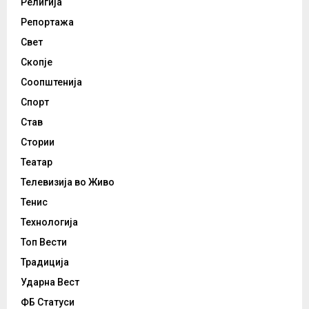
Религија
Репортажа
Свет
Скопје
Соопштенија
Спорт
Став
Стории
Театар
Телевизија во Живо
Тенис
Технологија
Топ Вести
Традиција
Ударна Вест
ФБ Статуси