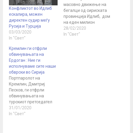
масовно движење на
Конфликтот во Идлиб
бегалци од сириската
ескалира, можен
провинција Идлиб, дом
директен судир меѓу
на еден милион
Русија и Турција
раселени лица, Турција
28/02/2020
03/03/2020
донесе одлука повеќе
In "Свет"
In "Свет"
да не ги спречува
сириските бегалци кои
Кремлин ги отфрли
се обидуваат да стигнат
обвинувањата на
до Европа по копно и
Ердоган : Ние ги
море, изјави за Ројтерс
исполнуваме сите наши
турски официјален
обврски во Сирија
претставник. На
Портпаролот на
турската полиција,
Кремлин, Дмитриј
крајбрежната стража…
Песков, ги отфрли
обвинувањата на
турскиот претседател
Реџеп Таип Ердоган
31/01/2020
дека Русија не ги
In "Свет"
почитува договорите во
врска со Сирија, велејќи
дека ситуацијата е