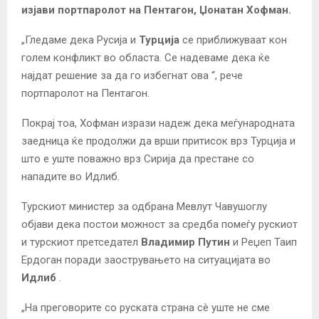
изјави портпаролот на Пентагон, Џонатан Хофман.
„Гледаме дека Русија и
Турција
се приближуваат кон
голем конфликт во областа. Се надеваме дека ќе
најдат решение за да го избегнат ова “, рече
портпаролот на Пентагон.
Покрај тоа, Хофман изрази надеж дека меѓународната
заедница ќе продолжи да врши притисок врз Турција и
што е уште поважно врз Сирија да престане со
нападите во Идлиб.
Турскиот министер за одбрана Мевлут Чавушоглу
објави дека постои можност за средба помеѓу рускиот
и турскиот претседател
Владимир Путин
и Реџеп Таип
Ердоган поради заострувањето на ситуацијата во
Идлиб
.
„На преговорите со руската страна сè уште не сме