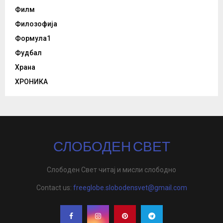
Филм
Филозофија
Формула1
Фудбал
Храна
ХРОНИКА
СЛОБОДЕН СВЕТ
Слободен Свет читај и мисли слободно
Contact us:
freeglobe.slobodensvet@gmail.com