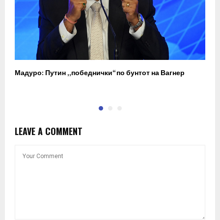
Мадуро: Путин „победнички“ по бунтот на Вагнер
О
п
LEAVE A COMMENT