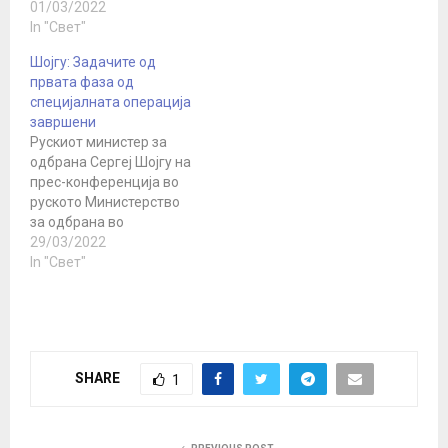
01/03/2022
In "Свет"
Шојгу: Задачите од
првата фаза од
специјалната операција
завршени
Рускиот министер за
одбрана Сергеј Шојгу на
прес-конференција во
руското Министерство
за одбрана во
вторникот (29-ти март)
29/03/2022
рече дека специјалната
In "Свет"
воена операција (како
што Русија официјално
ја нарекува својата
воена интервенција во
Украина) ќе продолжи
SHARE
1
се додека не се
постигнат поставените
цели. Во исто време,
Шојгу ги сумираше