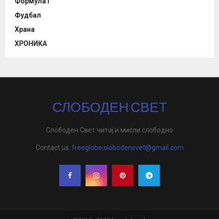
Формула1
Фудбал
Храна
ХРОНИКА
СЛОБОДЕН СВЕТ
Слободен Свет читај и мисли слободно
Contact us:
freeglobe.slobodensvet@gmail.com