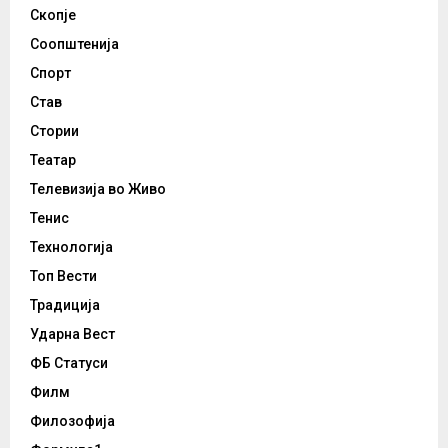
Скопје
Соопштенија
Спорт
Став
Стории
Театар
Телевизија во Живо
Тенис
Технологија
Топ Вести
Традиција
Ударна Вест
ФБ Статуси
Филм
Филозофија