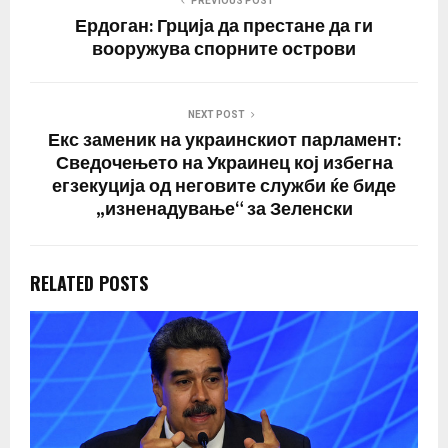
PREVIOUS POST
резултатите од…
Ердоган: Грција да престане да ги
вооружува спорните острови
NEXT POST
Екс заменик на украинскиот парламент:
Сведочењето на Украинец кој избегна
егзекуција од неговите служби ќе биде
„изненадување“ за Зеленски
RELATED POSTS