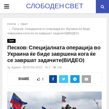
СЛОБОДЕН СВЕТ
PRIMARY
MENU
Home
Свет
Песков: Специјалната операција во Украина ќе биде
завршена кога ќе се завршат задачите(ВИДЕО)
Свет
Песков: Специјалната операција во
Украина ќе биде завршена кога ќе
се завршат задачите(ВИДЕО)
by
Админ
09/06/2022
0
168
SHARE
1