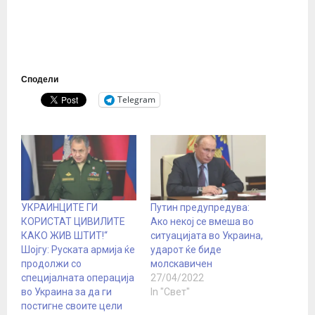
Сподели
Telegram
УКРАИНЦИТЕ ГИ
Путин предупредува:
КОРИСТАТ ЦИВИЛИТЕ
Ако некој се вмеша во
КАКО ЖИВ ШТИТ!“
ситуацијата во Украина,
Шојгу: Руската армија ќе
ударот ќе биде
продолжи со
молскавичен
специјалната операција
27/04/2022
во Украина за да ги
In "Свет"
постигне своите цели