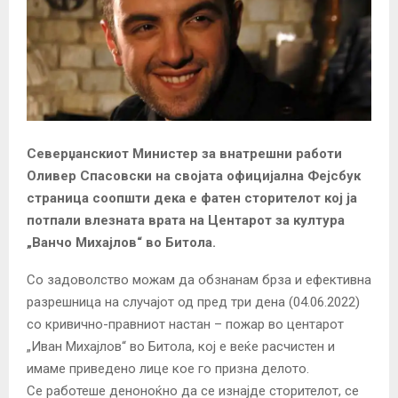
Северџанскиот Министер за внатрешни работи
Оливер Спасовски на својата официјална Фејсбук
страница соопшти дека е фатен сторителот кој ја
потпали влезната врата на Центарот за култура
„Ванчо Михајлов“ во Битола.
Со задоволство можам да обзнанам брза и ефективна
разрешница на случајот од пред три дена (04.06.2022)
со кривично-правниот настан – пожар во центарот
„Иван Михајлов“ во Битола, кој е веќе расчистен и
имаме приведено лице кое го призна делото.
Се работеше деноноќно да се изнајде сторителот, се