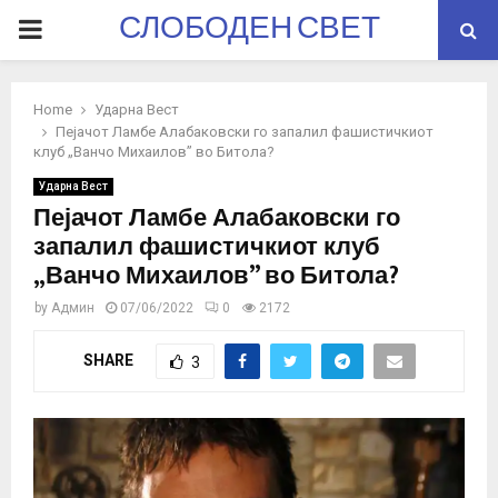
СЛОБОДЕН СВЕТ
PRIMARY
MENU
Home
Ударна Вест
Пејачот Ламбе Алабаковски го запалил фашистичкиот
клуб „Ванчо Михаилов” во Битола?
Ударна Вест
Пејачот Ламбе Алабаковски го
запалил фашистичкиот клуб
„Ванчо Михаилов” во Битола?
by
Админ
07/06/2022
0
2172
SHARE
3