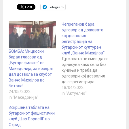
Telegram
Чепреганов бара
одговор од државата
кој дозволил
регистрација на
бугарскиот културен
БОМБА: Мицкоски
клуб „Ванчо Михајлов“
барал гласови од
Државата не смее да се
,,Бугарофилите” во
однесува како село без
Македонија, за возврат
кучиња и треба да
дал дозвола за клубот
одговори кој дозволил
Ванчо Михајлов во
да се регистрира
Битола!
бугарскиот културен
18/04/2022
24/05/2022
клуб со име на
In "Актуелно"
In "Македонија"
контраверзна личност
за македонската
Искршена таблата на
историја, рече
бугарскиот фашистички
историчарот Тодор
клуб „Цар Борис III“ во
Чепреганов во Студио
Охрид
10 на ТВ24, кој праша и