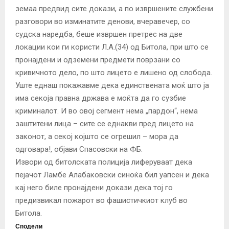
земаа предвид сите докази, а по извршените службени
разговори во изминатите денови, вчеравечер, со
судска наредба, беше извршен претрес на две
локации кои ги користи Л.А.(34) од Битола, при што се
пронајдени и одземени предмети поврзани со
кривичното дело, по што лицето е лишено од слобода.
Уште еднаш покажавме дека единствената моќ што ја
има секоја правна држава е моќта да го сузбие
криминалот. И во овој сегмент нема „пардон“, нема
заштитени лица – сите се еднакви пред лицето на
законот, а секој којшто се огрешил – мора да
одговара!, објави Спасовски на ФБ.
Извори од битолската полиција лиферуваат дека
пејачот Ламбе Алабаковски синоќа бил уапсен и дека
кај него биле пронајдени докази дека тој го
предизвикал пожарот во фашистичкиот клуб во
Битола.
Сподели