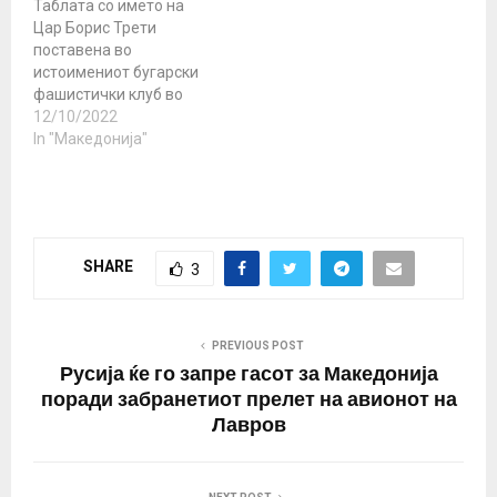
Таблата со името на
зошто клубот е отворен
Цар Борис Трети
токму во Битола и…
поставена во
истоимениот бугарски
фашистички клуб во
Охрид во петокот,
12/10/2022
денеска е искршена од
In "Македонија"
засега непознати
сторители Случајот го
потврдуваат од
охридската полиција од
каде велат дека
SHARE
3
попладнево е пријавено
оштетување на таблата
со името на
здружението над
PREVIOUS POST
просторијата на клубот.
Русија ќе го запре гасот за Македонија
Полицијата врши…
поради забранетиот прелет на авионот на
Лавров