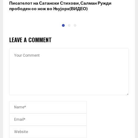
Писателот на Сатански Стихови, Салман Ружди
Р
прободен со нож во Њујорк(ВИДЕО)
р
LEAVE A COMMENT