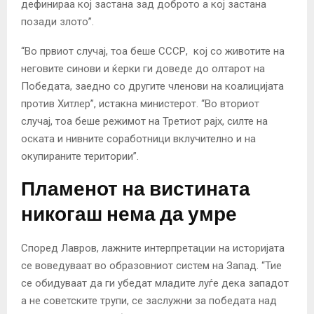
дефинираа кој застана зад доброто а кој застана
позади злото”.
“Во првиот случај, тоа беше СССР, кој со животите на
неговите синови и ќерки ги доведе до олтарот на
Победата, заедно со другите членови на коалицијата
против Хитлер”, истакна министерот. “Во вториот
случај, тоа беше режимот на Третиот рајх, силте на
оската и нивните соработници вклучително и на
окупираните територии”.
Пламенот на вистината
никогаш нема да умре
Според Лавров, лажните интерпретации на историјата
се воведуваат во образовниот систем на Запад. “Тие
се обидуваат да ги убедат младите луѓе дека западот
а не советските трупи, се заслужни за победата над