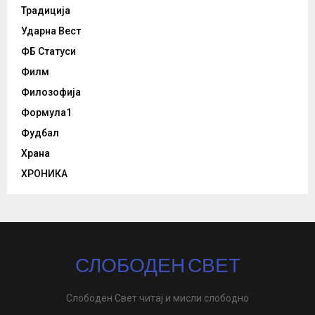
Традиција
Ударна Вест
ФБ Статуси
Филм
Филозофија
Формула1
Фудбал
Храна
ХРОНИКА
СЛОБОДЕН СВЕТ
Слободен Свет читај и мисли слободно