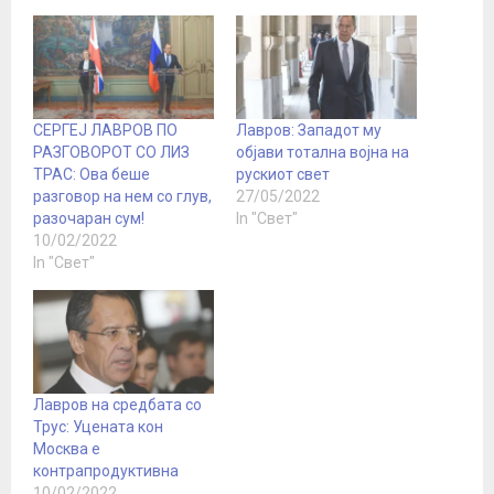
СЕРГЕЈ ЛАВРОВ ПО
Лавров: Западот му
РАЗГОВОРОТ СО ЛИЗ
објави тотална војна на
ТРАС: Ова беше
рускиот свет
разговор на нем со глув,
27/05/2022
разочаран сум!
In "Свет"
10/02/2022
In "Свет"
Лавров на средбата со
Трус: Уцената кон
Москва е
контрапродуктивна
10/02/2022