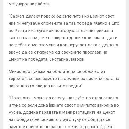
меѓународни работи.
“За жал, далеку повеќе од сите луѓе низ целиот свет
ние ги негуваме спомените за таа победа. Жално е што
во Русија има луѓе кои повторуваат лажни приказни
како папагали , тие се шират од оние кои сакаат да ги
погребат овие спомени и кои веруваат дека е дојдено
време да се откажеме од свечените прослави на
Денот на победата “, истакна Лавров.
Министерот укажа на обидите да се обесчестат
хероите “, се сее семето на сомнеж за вистинитоста на
патот што го следеа нашите предци”.
“Понекогаш може да се слушнат луѓе во странство,но
и тука се вели дека јавната свест е милитаризирана во
Русија, додека парадата и манифестациите на Денот
на победата не се ништо друго туку се обид да се
наметне воинствено расположение од власта”, рече