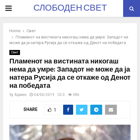
СЛОБОДЕН СВЕТ
PRIMARY
MENU
Home
Свет
Пламенот на вистината никогаш нема да умре: Западот не
може да ја натера Русија да се откаже од Денот на победата
Свет
Пламенот на вистината никогаш
нема да умре: Западот не може да ја
натера Русија да се откаже од Денот
на победата
by
Админ
04/06/2019
0
586
SHARE
1