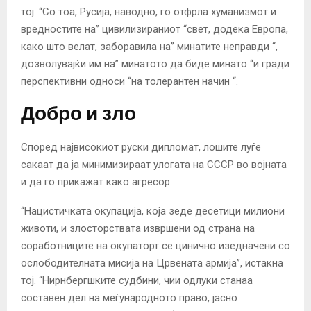
тој. “Со тоа, Русија, наводно, го отфрла хуманизмот и
вредностите на” цивилизираниот “свет, додека Европа,
како што велат, заборавила на” минатите неправди “,
дозволувајќи им на” минатото да биде минато “и гради
перспективни односи “на толерантен начин “.
Добро и зло
Според највисокиот руски дипломат, лошите луѓе
сакаат да ја минимизираат улогата на СССР во војната
и да го прикажат како агресор.
“Нацистичката окупација, која зеде десетици милиони
животи, и злосторствата извршени од страна на
соработниците на окупаторт се цинично изедначени со
ослободителната мисија на Црвената армија”, истакна
тој. “Нирнбергшките судбини, чии одлуки станаа
составен дел на меѓународното право, јасно