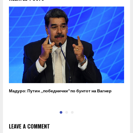
Мадуро: Путин „победнички“ по бунтот на Вагнер
О
п
LEAVE A COMMENT