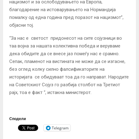
нацизмот и за ослободувањето на Европа,
благодарение на истоварувањето на Нормандија
помалку од една година пред поразот на нацизмот”,
објасни тој.
“За нас е светост придонесот на сите сојузници во
таа војна за нашата колективна победа и веруваме
дека обидите да се внесе јаз помеѓу нас е срамно.
Сепак, пламенот на вистината не може да се изгасне,
без оглед колку силно фалсификаторите на
историјата се обидуваат тоа да го направат. Народите
на Советскиот Сојуз го разбија столбот на Третиот
рајх, тоа е факт “, истакна министерот.
Сподели
Telegram