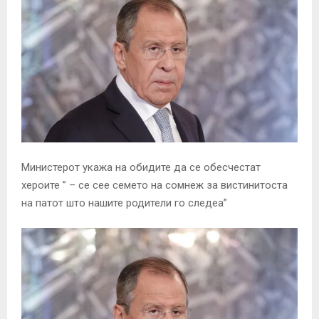
Министерот укажа на обидите да се обесчестат
хероите ” – се сее семето на сомнеж за вистинитоста
на патот што нашите родители го следеа”