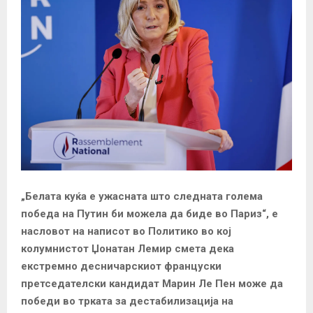
„Белата куќа е ужасната што следната голема
победа на Путин би можела да биде во Париз“, е
насловот на написот во Политико во кој
колумнистот Џонатан Лемир смета дека
екстремно десничарскиот француски
претседателски кандидат Марин Ле Пен може да
победи во трката за дестабилизација на