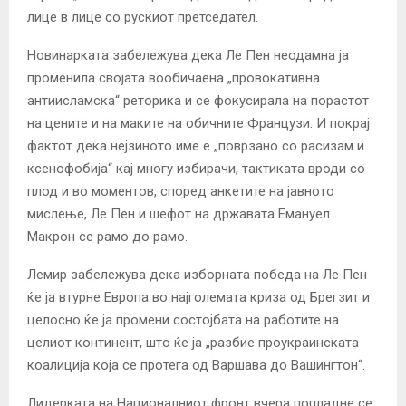
лице в лице со рускиот претседател.
Новинарката забележува дека Ле Пен неодамна ја
променила својата вообичаена „провокативна
антиисламска“ реторика и се фокусирала на порастот
на цените и на маките на обичните Французи. И покрај
фактот дека нејзиното име е „поврзано со расизам и
ксенофобија“ кај многу избирачи, тактиката вроди со
плод и во моментов, според анкетите на јавното
мислење, Ле Пен и шефот на државата Емануел
Макрон се рамо до рамо.
Лемир забележува дека изборната победа на Ле Пен
ќе ја втурне Европа во најголемата криза од Брегзит и
целосно ќе ја промени состојбата на работите на
целиот континент, што ќе ја „разбие проукраинската
коалиција која се протега од Варшава до Вашингтон“.
Лидерката на Националниот фронт вчера попладне се