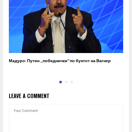
Мадуро: Путин „победнички“ по бунтот на Вагнер
О
п
LEAVE A COMMENT