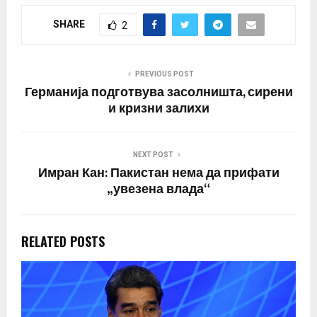
од злосторствата на
SHARE
2
Исламската држава
пред пет и пол години .
Ле Пен објави три
фотографии,
PREVIOUS POST
вклучувајќи го и телото
Германија подготвува засолништа, сирени
на…
и кризни залихи
NEXT POST
Имран Кан: Пакистан нема да прифати
„увезена влада“
RELATED POSTS