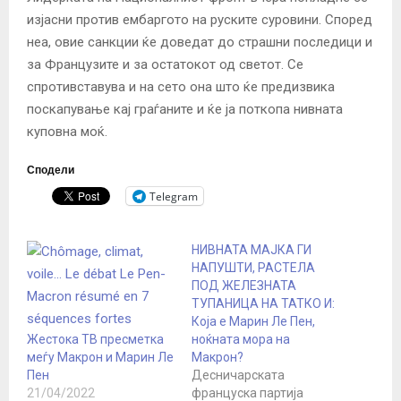
изјасни против ембаргото на руските суровини. Според
неа, овие санкции ќе доведат до страшни последици и
за Французите и за остатокот од светот. Се
спротивставува и на сето она што ќе предизвика
поскапување кај граѓаните и ќе ја поткопа нивната
куповна моќ.
Сподели
Telegram
НИВНАТА МАЈКА ГИ
НАПУШТИ, РАСТЕЛА
ПОД ЖЕЛЕЗНАТА
ТУПАНИЦА НА ТАТКО И:
Која е Марин Ле Пен,
Жестока ТВ пресметка
ноќната мора на
меѓу Макрон и Марин Ле
Макрон?
Пен
Десничарската
21/04/2022
француска партија