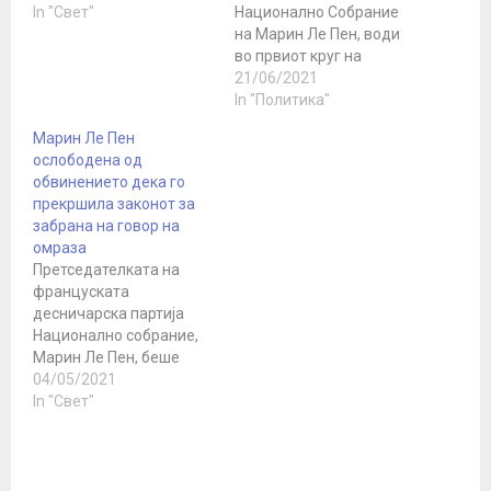
In "Свет"
Национално Собрание
на Марин Ле Пен, води
во првиот круг на
регионалните избори во
21/06/2021
регионот Прованса-
In "Политика"
Алпи-Азурниот брег
Марин Ле Пен
околу Марсеј, според
ослободена од
излезните анкети по
обвинението дека го
изборите, на кои
прекршила законот за
рекорден број на
забрана на говор на
Французите не излегоа.
омраза
Многумина во Франција
Претседателката на
сметаат дека
француската
регионалното гласање
десничарска партија
е чекор кон Елисејската
Национално собрание,
палата за Марин Ле…
Марин Ле Пен, беше
ослободена од
04/05/2021
обвинението дека го
In "Свет"
прекршила законот за
забрана на говор на
омраза, кога на Твитер
објавила фотографии