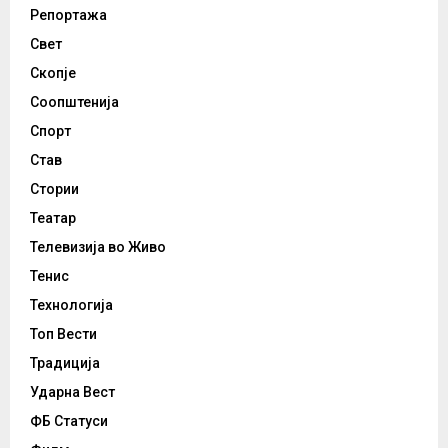
Репортажа
Свет
Скопје
Соопштенија
Спорт
Став
Стории
Театар
Телевизија во Живо
Тенис
Технологија
Топ Вести
Традиција
Ударна Вест
ФБ Статуси