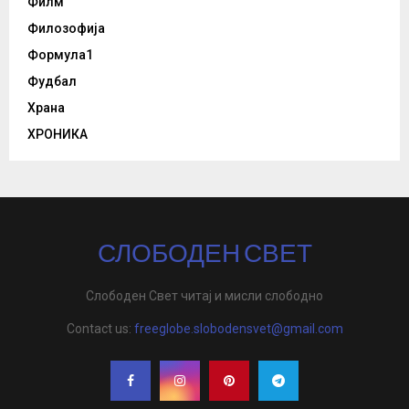
Филм
Филозофија
Формула1
Фудбал
Храна
ХРОНИКА
СЛОБОДЕН СВЕТ
Слободен Свет читај и мисли слободно
Contact us:
freeglobe.slobodensvet@gmail.com