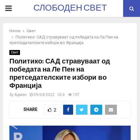
СЛОБОДЕН СВЕТ
PRIMARY
MENU
Home
Свет
Политико: САД стравуваат од победата на Ле Пен на
претседателските избори во Франција
Свет
Политико: САД стравуваат од
победата на Ле Пен на
претседателските избори во
Франција
by
Админ
09/04/2022
0
197
SHARE
2