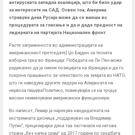
антируската западна коалиција, што би било удар
за интересите на САД. Освен тоа, Америка
стравува дека Русија може да се вмеша во
процедурата за гласање и да и даде предност на
лидерката на партијата Национален фронт.
Расте загриженоста во администрацијата на
американскиот претседате] Џо Бајден за тесната
изборна трка во Франција. Победата на Ле Пен може
радикално да ја смени позицијата на Франција и да го
покрене прашањето за членството на земјата во НАТО,
што ги наведува другите лидери на Алијансата на
нервоза пишуваПолитико, повикувајќи се на тројца
високи неименувани американски функционери.
Во написот, Лемир ја нарекува кандидатката на
екстремната десница „поддржувач на Владимир
Путин“, прецизирајќи дека таа застанала на негова
страна „без капка срам“ од 2017 година по средбата