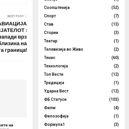
Соопштенија
(52)
Спорт
(7)
NEXT POST
АВИАЦИЈА
Став
(13)
ЈАТЕЛОТ :
Стории
(3)
напади врз
Театар
(1)
близина на
та граница!
Телевизија во Живо
(2)
Тенис
(60)
Технологија
(2)
Топ Вести
(12)
Традиција
(1)
Ударна Вест
(12)
ФБ Статуси
(103)
Филм
(4)
Филозофија
(1)
вите на
Формула1
(3)