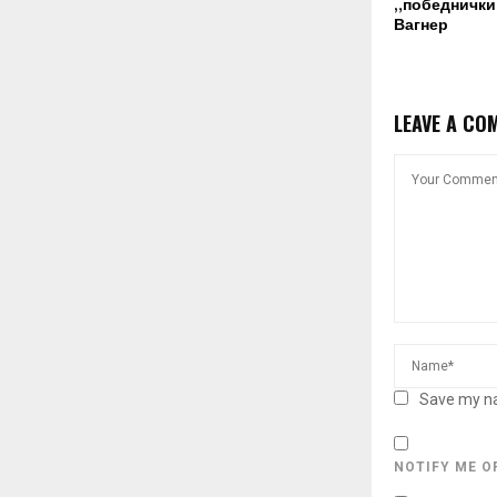
„победнички“
Вагнер
LEAVE A CO
Save my na
NOTIFY ME O