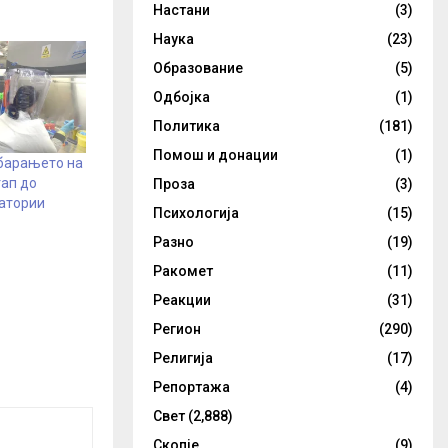
Настани
(3)
Наука
(23)
Образование
(5)
Одбојка
(1)
Политика
(181)
Помош и донации
(1)
 барањето на
тап до
Проза
(3)
ратории
Психологија
(15)
Разно
(19)
Ракомет
(11)
Реакции
(31)
Регион
(290)
Религија
(17)
Репортажа
(4)
Свет
(2,888)
Скопје
(9)