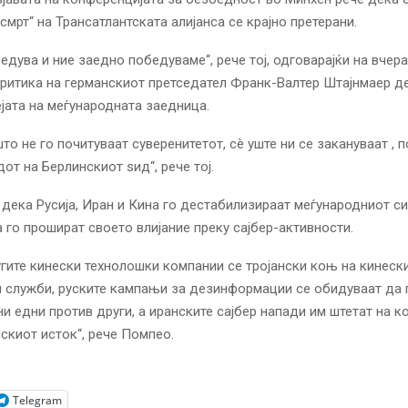
смрт“ на Трансатлантската алијанса се крајно претерани.
едува и ние заедно победуваме“, рече тој, одговарајќи на вчер
ритика на германскиот претседател Франк-Валтер Штајнмаер д
јата на меѓународната заедница.
што не го почитуваат суверенитетот, сè уште ни се закануваат , 
от на Берлинскиот ѕид“, рече тој.
дека Русија, Иран и Кина го дестабилизираат меѓународниот си
 го прошират своето влијание преку сајбер-активности.
угите кинески технолошки компании се тројански коњ на кинеск
 служби, руските кампањи за дезинформации се обидуваат да г
ни едни против други, а иранските сајбер напади им штетат на к
скиот исток“, рече Помпео.
Telegram