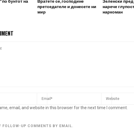
 по бунтот на
Вратете се, господине
Зеленски пред
претседателе и донесете ни
нарече глупост
мир
наркоман
MMENT
me, email, and website in this browser for the next time I comment.
F FOLLOW-UP COMMENTS BY EMAIL.