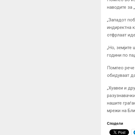
наводите за „
„Западот поб
индиректна к
отфрлаат иде
„Но, земјите 
години по пад
Помпео рече 
обидуваат да
„Хуавеи и др
разузнавачки
нашите граѓа
мрежи на Бли
Сподели