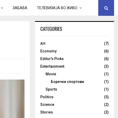
ЗАБАВА
ТЕЛЕВИЗИЈА ВО ЖИВО
CATEGORIES
Art
(7)
Economy
(6)
Editor's Picks
(6)
Entertainment
(3)
Movie
(1)
Боречки спортови
(1)
Sports
(1)
Politics
(5)
Science
(2)
Stories
(2)