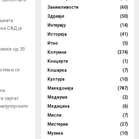
Занимливости
(60)
Здравје
(50)
ашната
Интервју
(14)
ека САД ја
Историја
(41)
Итно
(5)
повеќе од 30
Колумни
(374)
Концерти
(1)
стем и се
Кошарка
(7)
Култура
(10)
Македонија
(787)
ите
Медиуми
(2)
и свртат
омпјутерските
Медицина
(6)
Мисли
(7)
Мистерии
(27)
Музика
(10)