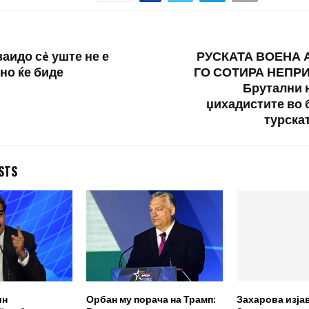
аидо сè уште не е
РУСКАТА ВОЕНА 
но ќе биде
ГО СОТИРА НЕПРИ
Брутални 
џихадистите во 
турска
STS
ин
Орбан му порача на Трамп:
Захарова изја