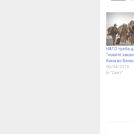
НАТО треба да
“новите закан
Кина во Вене
06/04/2019
In "Свет"