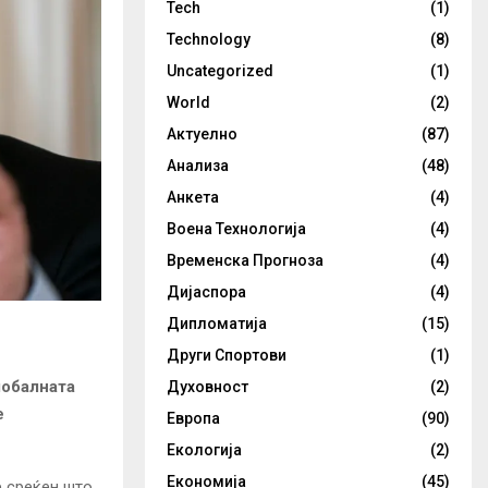
Tech
(1)
Technology
(8)
Uncategorized
(1)
World
(2)
Актуелно
(87)
Анализа
(48)
Анкета
(4)
Воена Технологија
(4)
Временска Прогноза
(4)
Дијаспора
(4)
Дипломатија
(15)
Други Спортови
(1)
лобалната
Духовност
(2)
е
Европа
(90)
Екологија
(2)
Економија
(45)
е среќен што