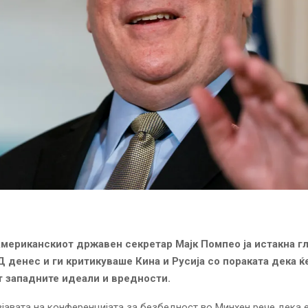
мериканскиот државен секретар Мајк Помпео ја истакна г
Д денес и ги критикуваше Кина и Русија со пораката дека ќ
 западните идеали и вредности.
јавата на конференцијата за безбедност во Минхен рече дека 