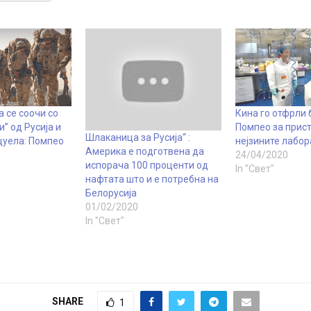
 се соочи со
Кина го отфрли
и” од Русија и
Помпео за прис
Шлаканица за Русија“ :
цуела: Помпео
нејзините лабо
Америка е подготвена да
24/04/2020
испорача 100 проценти од
In "Свет"
нафтата што и е потребна на
Белорусија
01/02/2020
In "Свет"
SHARE
1