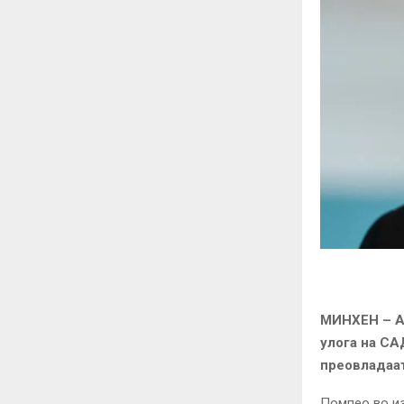
МИНХЕН –
А
улога на СА
преовладаат
Помпео во из