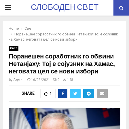
СЛОБОДЕН СВЕТ
PRIMARY
MENU
Home
Свет
Поранешен соработник го обвини Нетанјаху: Тој е сојузник
на Хамас, неговата цел се нови избори
Свет
Поранешен соработник го обвини
Нетанјаху: Тој е сојузник на Хамас,
неговата цел се нови избори
by
Админ
16/05/2021
0
148
SHARE
1