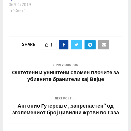
неговата земја.
06/04/2019
Приказната за
In "Свет"
протестите во Израел…
SHARE
1
PREVIOUS POST
Оштетени и уништени спомен плочите за
убиените бранители кај Вејце
NEXT POST
Антонио Гутереш е „запрепастен“ од
зголемениот број цивилни жртви во Газа