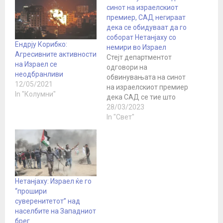
синот на израелскиот
премиер, САД негираат
дека се обидуваат да го
соборат Нетанјаху со
Ендрју Корибко:
немири во Израел
Агресивните активности
Стејт департментот
на Израел се
одговори на
неодбранливи
обвинувањата на синот
12/05/2021
на израелскиот премиер
In "Колумни"
дека САД се тие што
предизвикале немири
28/03/2023
во земјата за да го
In "Свет"
сменат неговиот
татко. Американските
власти тоа го нарекоа
лага. Сепак, Newsweek
цитираше висок
израелски функционер
Нетанјаху: Израел ќе го
дека Американците
“прошири
претходно
суверенитетот” над
интервенирале во
населбите на Западниот
внатрешните работи на
брег