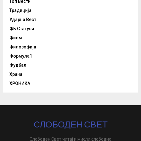
Топ Вести
Традиција
Ударна Вест
ФБ Статуси
Филм
Филозофија
Формула1
Фудбал
Храна
ХРОНИКА
СЛОБОДЕН СВЕТ
Слободен Свет читај и мисли слободно