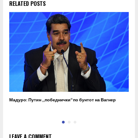
RELATED POSTS
Мадуро: Путин „победнички“ по бунтот на Вагнер
О
п
LEAVE A COMMENT