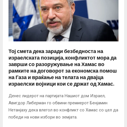
Тој смета дека заради безбедноста на
израелската позиција, конфликтот мора да
заврши со разоружување на Хамас во
рамките на договорот за економска помош
на Газа и враќање на телата на двајца
израелски војници кои се држат од Хамас.
Денес лидерот на партијата Нашиот дом Израел,
Авигдор Либерман го обвини премиерот Бенјамин
Нетанјаху дека влегол во конфликт со Хамас со цел да
победи на нови избори во земјата.