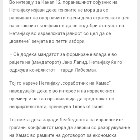
Во интервју за Канал 12, поранешниот сојузник на
Нетанјаху изјави дека тензиите не мора да се
развиваат на овој начин и оцени дека стратешката цел
на сегашниот конфликт е да се подобри статусот на
Нетанјаху во израелската јавност со цел да се
„вовлече“ земјата во петти избори.
– Сè додека мандатот за формирање влада е во
рацете на (мандаторот) Јаир Лапид, Нетанјаху ќе го
одржува конфликтот – тврди Либерман.
Тој го нарече Нетанјаху „соработник на Хамас“,
наведувајќи дека е во интерес и на израелскиот
премиер и на таа организација да продолжат со
непријателствата, пренесува Times of Israel.
Тој смета дека заради безбедноста на израелските
граѓани, конфликтот мора да заврши со разоружување
на Хамас во рамките на договорот за економска