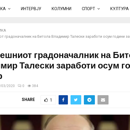
ИКА
ИНТЕРВЈУ
КОЛУМНИ
СПОРТ
КУЛТУРА
ИКА
т градоначалник на Битола Владимир Талески заработи осум години з
ешниот градоначалник на Бит
мир Талески заработи осум г
р
/03/2020
0
384
SHARE
1