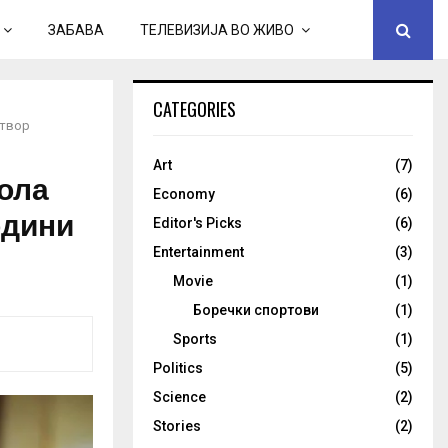
ЗАБАВА
ТЕЛЕВИЗИЈА ВО ЖИВО
CATEGORIES
атвор
Art
(7)
ола
Economy
(6)
одини
Editor's Picks
(6)
Entertainment
(3)
Movie
(1)
Боречки спортови
(1)
Sports
(1)
Politics
(5)
Science
(2)
Stories
(2)