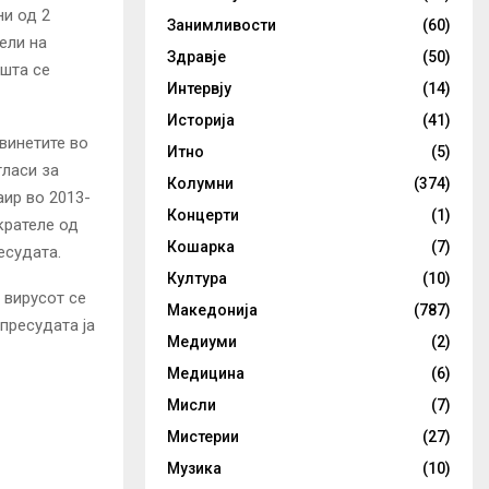
ни од 2
Занимливости
(60)
ели на
Здравје
(50)
ишта се
Интервју
(14)
Историја
(41)
винетите во
Итно
(5)
гласи за
Колумни
(374)
аир во 2013-
Концерти
(1)
крателе од
Кошарка
(7)
есудата.
Култура
(10)
 вирусот се
Македонија
(787)
пресудата ја
Медиуми
(2)
Медицина
(6)
Мисли
(7)
Мистерии
(27)
Музика
(10)