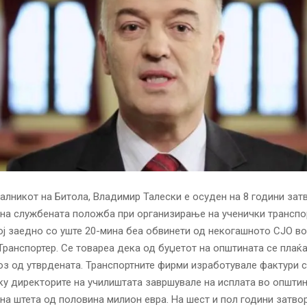
алникот на Битола, Владимир Талески е осуден на 8 години зат
на службената положба при организирање на ученички транспо
ој заедно со уште 20-мина беа обвинети од некогашното СЈО в
Транспортер. Се товареа дека од буџетот на општината се плаќ
оз од утврдената. Транспортните фирми изработувале фактури 
ку директорите на училиштата завршувале на исплата во општи
на штета од половина милион евра. На шест и пол години затвор