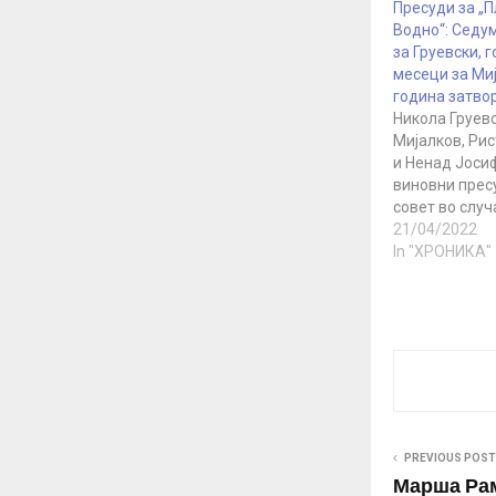
Пресуди за „
Водно“: Седу
за Груевски, 
месеци за Миј
година затво
Никола Груев
Мијалков, Ри
и Ненад Јоси
виновни прес
совет во случ
на Водно“ во к
21/04/2022
првообвинет 
In "ХРОНИКА"
пари и проти
стекнување и
имот три годи
поранешниот 
му се судеше 
кој доби казн
години затво
PREVIOUS POST
Марша Рам