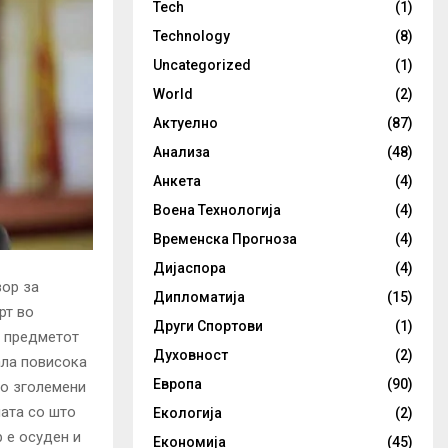
Tech
(1)
Technology
(8)
Uncategorized
(1)
World
(2)
Актуелно
(87)
Анализа
(48)
Анкета
(4)
Воена Технологија
(4)
Временска Прогноза
(4)
Дијаспора
(4)
вор за
Дипломатија
(15)
рт во
Други Спортови
(1)
о предметот
Духовност
(2)
ала повисока
Европа
(90)
со зголемени
ната со што
Екологија
(2)
 е осуден и
Економија
(45)