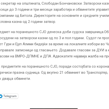
секретар на општината, Слободан Бончановски. Затворски каз
есеци до 3 години и три месеци заработија и обвинетите управит
омпании од Битола. Директорите на основните и средните учил
словна казна од 2 години затвор.
редмет на поранешното СЈО денеска доби судска завршница.Об
 осудени на затворски казни од по 3 и пол години.. Судот ги про
т Гури и Ејуп Алими бидејќи за време на локалните избори во Ч
еправале записници од гласањето. Додавале гласови за ДУИ а 
асови на ВМРО-ДПМНЕ и ДПА. Адвокатите најавија жалба на пр
 предметите на поранешното СЈО, поради состојбата со корона
речиси празна судница. Од вкупно 21 обвиниет во Транспортер, 
 двајца обвинети.
Telegram