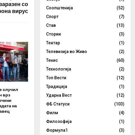
заразен со
Соопштенија
(52)
рона вирус
Спорт
(7)
Став
(13)
Стории
(3)
Театар
(1)
Телевизија во Живо
(2)
Тенис
(60)
Технологија
(2)
Топ Вести
(12)
Традиција
(1)
е случил
ч врз
Ударна Вест
(12)
сочени
ФБ Статуси
(103)
здата на
авец
Филм
(4)
Филозофија
(1)
Формула1
(3)