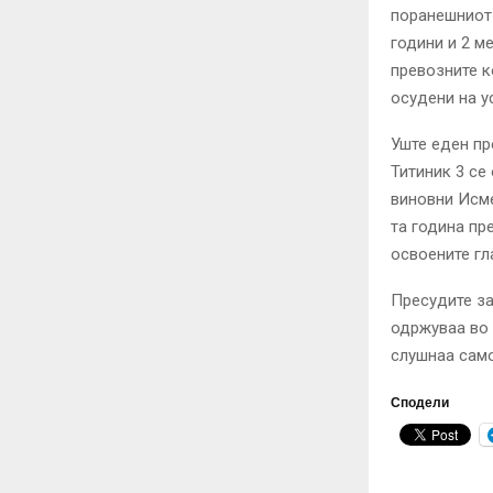
поранешниот 
години и 2 м
превозните к
осудени на у
Уште еден п
Титиник 3 се
виновни Исме
та година пр
освоените гл
Пресудите за
одржуваа во 
слушнаа само
Сподели