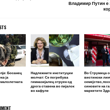
Владимир Путин е 
ко
STS
пје: Босанец
Надлежните институции
Во Струмица с
ка ја
молчат: Се погребува
вистински лин
 малолетната
гимназијалец отруен од
семејство, по
дрога ставена во пијалок
синовите на га
во кафуле
маркетите Здр
MMENT