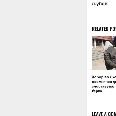
љубов
RELATED PO
Хорор во Ско
осомничен де
злоставувал
ќерка
LEAVE A CO