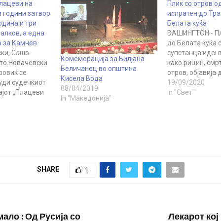
Плацеви на
Плик со отров о
м години затвор
испратен до Тра
година и три
Белата куќа
алков, а една
ВАШИНГТОН - Пл
р за Камчев
до Белата куќа
ски, Сашо
супстанца иден
Комеморација за Билјана
сто Новачевски
како рицин, смр
Беличанец во општина
фовиќ се
отров, објавија
Кисела Вода
уди судечкиот
американски ме
19/09/2020
08/04/2019
ајот „Плацеви
повикувајќи се н
In "Свет"
In "Македонија"
ој
службеник. Плико
за перење
верува дека е и
вправно
Канада, бил пре
 прикривање
владиниот пошт
ни е
центар, пред да
премиер кому
во Белата куќа, 
во отсуство и
Њујорк Тајмс, С
SHARE
1
а од седум
р.…
ало : Од Русија со
Лекарот кој