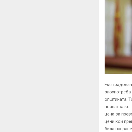
Екс градонач
злоупотреба 
општината. Т
познат како 
цена за прев
цени кои пре
била направе