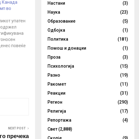
д Канада
Настани
(3)
мп во
Наука
(23)
икот упатен
Образование
(5)
 содржел
Одбојка
(1)
тификувана
Политика
(181)
тоносен
 денес повеќе
Помош и донации
(1)
диуми,
Проза
(3)
а сојузен
т, за кој се
Психологија
(15)
спратен од
Разно
(19)
сретнат во
енски
Ракомет
(11)
 пристигне
Реакции
(31)
објавија
и-Ен-Ен…
Регион
(290)
Религија
(17)
Репортажа
(4)
NEXT POST
Свет
(2,888)
 го пречека
Скопје
(9)