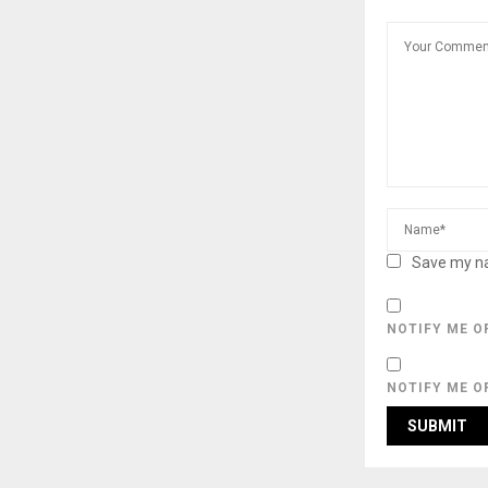
Save my na
NOTIFY ME O
NOTIFY ME O