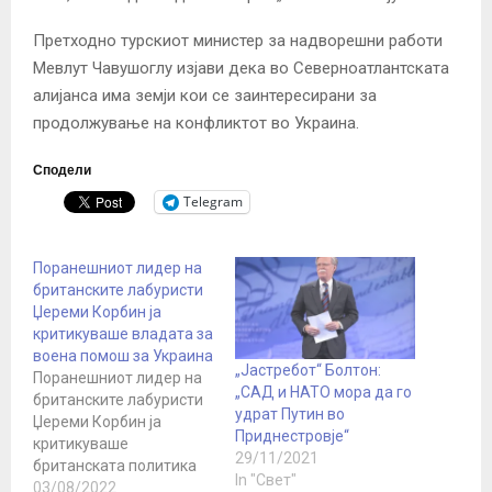
Претходно турскиот министер за надворешни работи
Мевлут Чавушоглу изјави дека во Северноатлантската
алијанса има земји кои се заинтересирани за
продолжување на конфликтот во Украина.
Сподели
Telegram
Поранешниот лидер на
британските лабуристи
Џереми Корбин ја
критикуваше владата за
воена помош за Украина
„Јастребот“ Болтон:
Поранешниот лидер на
„САД и НАТО мора да го
британските лабуристи
удрат Путин во
Џереми Корбин ја
Приднестровје“
критикуваше
29/11/2021
британската политика
In "Свет"
кон Украина и ја обвини
03/08/2022