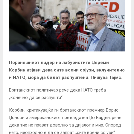
Поранешниот лидер на лабуристите Џереми
Корбин изјави дека сите воени сојузи, вклучително
и НАТО, мора да бидат распуштени. Пишува Тајмс.
Британскиот политичар рече дека НАТО треба
„конечно да се распушти“.
Корбин, критикувајќи ги британскиот премиер Борис
Џонсон и американскиот претседател Џо Бајден, рече
дека тие не прават доволно за дијалог и мир. Според
него, неопходно е да се запрат „сите воени сојузи“.