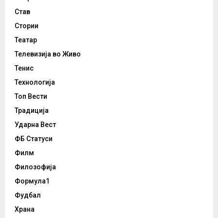
Став
Стории
Театар
Телевизија во Живо
Тенис
Технологија
Топ Вести
Традиција
Ударна Вест
ФБ Статуси
Филм
Филозофија
Формула1
Фудбал
Храна