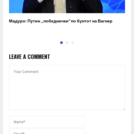
Мадуро: Путин „победнички“ по бунтот на Вагнер
О
п
LEAVE A COMMENT