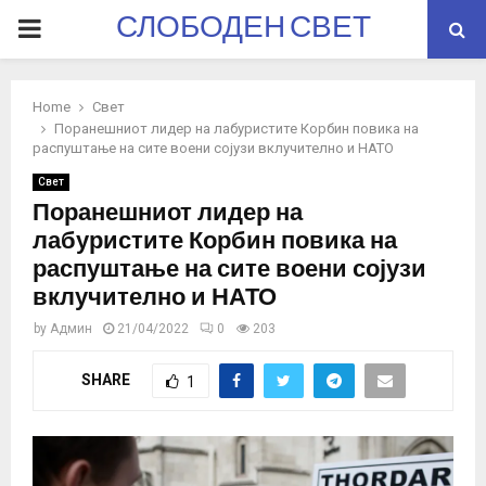
СЛОБОДЕН СВЕТ
PRIMARY
MENU
Home
Свет
Поранешниот лидер на лабуристите Корбин повика на
распуштање на сите воени сојузи вклучително и НАТО
Свет
Поранешниот лидер на
лабуристите Корбин повика на
распуштање на сите воени сојузи
вклучително и НАТО
by
Админ
21/04/2022
0
203
SHARE
1