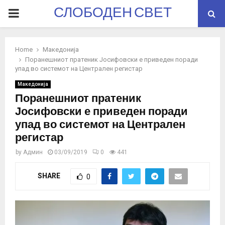
СЛОБОДЕН СВЕТ
PRIMARY
MENU
Home
Македонија
Поранешниот пратеник Јосифовски е приведен поради
упад во системот на Централен регистар
Македонија
Поранешниот пратеник
Јосифовски е приведен поради
упад во системот на Централен
регистар
by
Админ
03/09/2019
0
441
SHARE
0