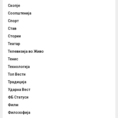
Скопје
Соопштенија
Спорт
Став
Стории
Театар
Телевизија во Живо
Тенис
Технологија
Топ Вести
Традиција
Ударна Вест
ФБ Статуси
Филм
Филозофија