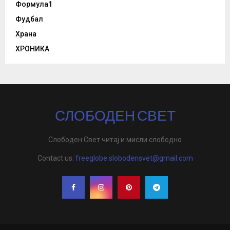
Формула1
Фудбал
Храна
ХРОНИКА
СЛОБОДЕН СВЕТ
Слободен Свет читај и мисли слободно
Contact us:
freeglobe.slobodensvet@gmail.com