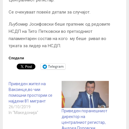
Се очекуваат повеќе детали за случајот.
Љубомир Јосифовски беше пратеник од редовите
НСДП на Тито Петковски во претходниот
паламентарен состав на кого му беше ривал во
трката за лидер на НСДП.
Сподели
Telegram
Приведен жител на
Ваксинце,во чии
помошни простории се
најдени 81 мигрант
26/10/2019
Приведен поранешниот
In "Македонија"
директор на
централниот регистар,
Андреа Поповски