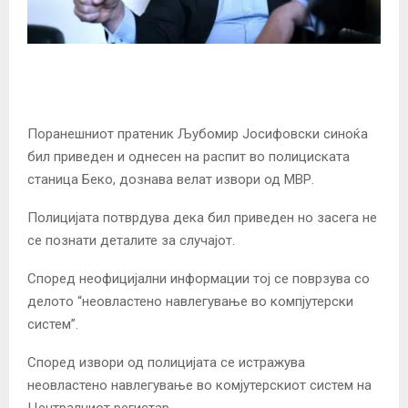
Поранешниот пратеник Љубомир Јосифовски синоќа
бил приведен и однесен на распит во полициската
станица Беко, дознава велат извори од МВР.
Полицијата потврдува дека бил приведен но засега не
се познати деталите за случајот.
Според неофицијални информации тој се поврзува со
делото “неовластено навлегување во компјутерски
систем”.
Според извори од полицијата се истражува
неовластено навлегување во комјутерскиот систем на
Централниот регистар.