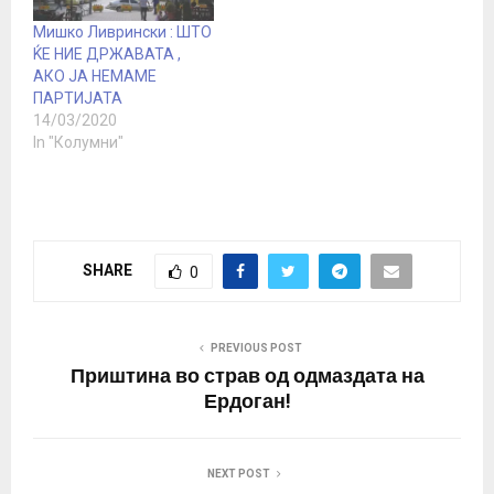
промениме.“ (Дел од
интервјуто на
Мишко Ливрински : ШТО
Христијан…
ЌЕ НИЕ ДРЖАВАТА ,
АКО ЈА НЕМАМЕ
ПАРТИЈАТА
14/03/2020
In "Колумни"
SHARE
0
PREVIOUS POST
Приштина во страв од одмаздата на
Ердоган!
NEXT POST