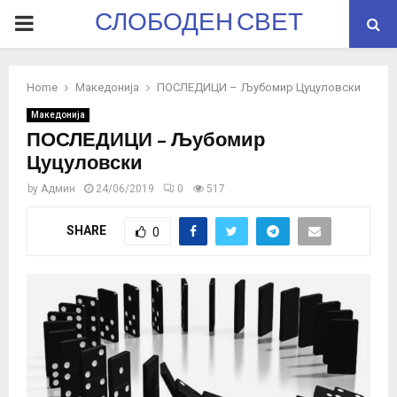
СЛОБОДЕН СВЕТ
PRIMARY
MENU
Home
Македонија
ПОСЛЕДИЦИ – Љубомир Цуцуловски
Македонија
ПОСЛЕДИЦИ – Љубомир
Цуцуловски
by
Админ
24/06/2019
0
517
SHARE
0