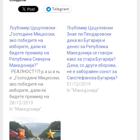
Telegram
Љубомир Цуцуловски :
Љубомир Цуцуловски:
„Господине Мицкоски,
Знае ли Пендаровски
ако победите на
дека во Бугарија и
изборите, дали ќе
денес за Република
бидете премиер на
Македонија се говори
Република Северна
како за стара Бугарија?
Македонија?“
Дека, со други зборови,
РЕАЛНОСТ? П р а ш а њ
не е заборавен сонот за
е: „Господине Мицкоски,
Санстефанска Бугарија?
ако победите на
01/12/2019
изборите, дали ќе
In "Македонија"
бидете премиер на
Република Северна
28/12/2019
Македонија?“ О д г о в
In "Македонија"
ор: „Ние реалноста во
Македонија не можеме
да ја игнорираме, но ќе
се бориме да ја