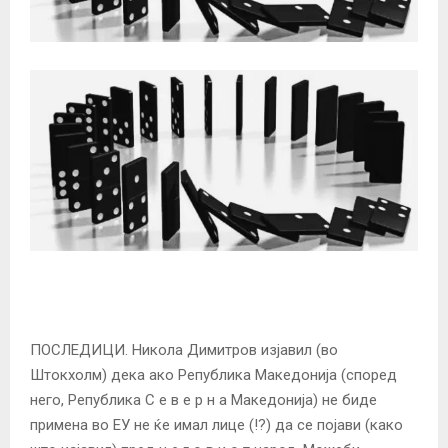
ПОСЛЕДИЦИ. Никола Димитров изјавил (во
Штокхолм) дека ако Република Македонија (според
него, Република С е в е р н а Македонија) не биде
примена во ЕУ не ќе и
мал лице (!?) да се појави (како