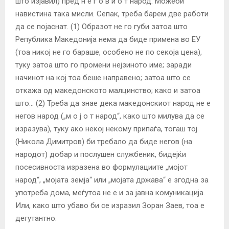
што изјавил) пред н е г о в и о т народ. Можеби
навистина така мисли. Сепак, треба барем две работи
да се појаснат. (1) Образот не го губи затоа што
Република Македонија нема да биде примена во ЕУ
(тоа никој не го бараше, особено не по секоја цена),
туку затоа што го промени нејзиното име; заради
начинот на кој тоа беше направено; затоа што се
откажа од македонското малцинство; како и затоа
што… (2) Треба да знае дека македонскиот народ не е
негов народ („м о ј о т народ“, како што милува да се
изразува), туку ако некој некому припаѓа, тогаш тој
(Никола Димитров) би требало да биде негов (на
народот) добар и послушен службеник, бидејќи
посесивноста изразена во формулациите „мојот
народ“, „мојата земја“ или „мојата држава“ е згодна за
употреба дома, меѓутоа не е и за јавна комуникација.
Или, како што убаво би се изразил Зоран Заев, тоа е
дегутантно.