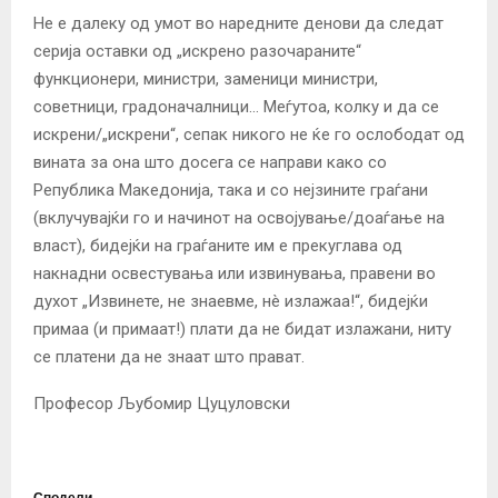
Не е далеку од умот во наредните денови да следат
серија оставки од „искрено разочараните“
функционери, министри, заменици министри,
советници, градоначалници… Меѓутоа, колку и да се
искрени/„искрени“, сепак никого не ќе го ослободат од
вината за она што досега се направи како со
Република Македонија, така и со нејзините граѓани
(вклучувајќи го и начинот на освојување/доаѓање на
власт), бидејќи на граѓаните им е прекуглава од
накнадни освестувања или извинувања, правени во
духот „Извинете, не знаевме, нè излажаа!“, бидејќи
примаа (и примаат!) плати да не бидат излажани, ниту
се платени да не знаат што прават.
Професор Љубомир Цуцуловски
Сподели