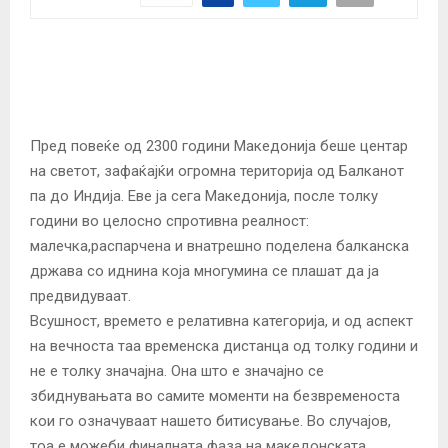
Пред повеќе од 2300 години Македонија беше центар
на светот, зафаќајќи огромна територија од Балканот
па до Индија. Еве ја сега Македонија, после толку
години во целосно спротивна реалност:
малечка,распарчена и внатрешно поделена балканска
држава со иднина која многумина се плашат да ја
предвидуваат.
Всушност, времето е релативна категорија, и од аспект
на вечноста таа временска дистанца од толку години и
не е толку значајна. Она што е значајно се
збиднувањата во самите моменти на безвременоста
кои го означуваат нашето битисување. Во случајов,
тоа е можеби финалната фаза на македонската