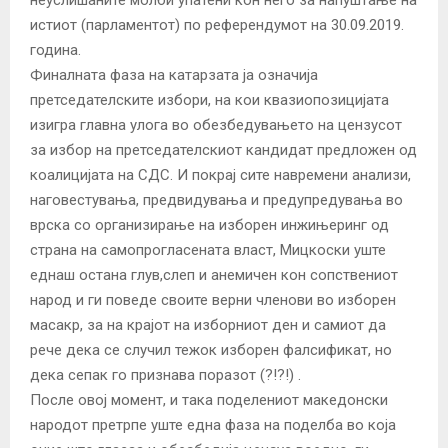
истиот (парламентот) по референдумот на 30.09.2019.
година.
Финалната фаза на катарзата ја означија
претседателските избори, на кои квазиопозицијата
изигра главна улога во обезбедувањето на цензусот
за избор на претседателскиот кандидат предложен од
коалицијата на СДС. И покрај сите навремени анализи,
наговестувања, предвидувања и предупредувања во
врска со организирање на изборен инжињеринг од
страна на самопрогласената власт, Мицкоски уште
еднаш остана глув,слеп и анемичен кон сопствениот
народ и ги поведе своите верни членови во изборен
масакр, за на крајот на изборниот ден и самиот да
рече дека се случил тежок изборен фалсификат, но
дека сепак го признава поразот (?!?!) .
После овој момент, и така поделениот македонски
народот претрпе уште една фаза на поделба во која