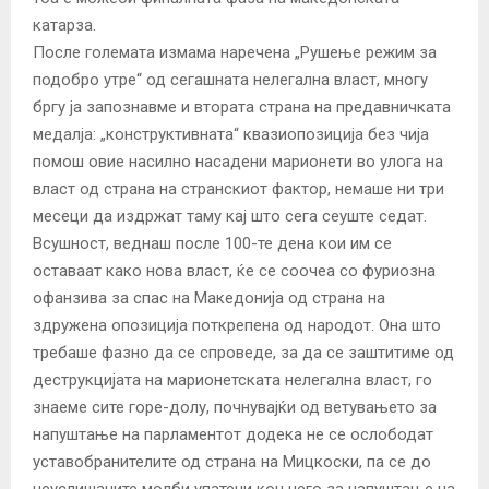
катарза.
После големата измама наречена „Рушење режим за
подобро утре“ од сегашната нелегална власт, многу
бргу ја запознавме и втората страна на предавничката
медалја: „конструктивната“ квазиопозиција без чија
помош овие насилно насадени марионети во улога на
власт од страна на странскиот фактор, немаше ни три
месеци да издржат таму кај што сега сеуште седат.
Всушност, веднаш после 100-те дена кои им се
оставаат како нова власт, ќе се соочеа со фуриозна
офанзива за спас на Македонија од страна на
здружена опозиција поткрепена од народот. Она што
требаше фазно да се спроведе, за да се заштитиме од
деструкцијата на марионетската нелегална власт, го
знаеме сите горе-долу, почнувајќи од ветувањето за
напуштање на парламентот додека не се ослободат
уставобранителите од страна на Мицкоски, па се до
неуслишаните молби упатени кон него за напуштање на