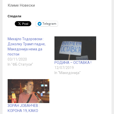
Климе Новески
Сподели
Telegram
Михајло Тодоровски :
Доколку Трамп падне,
Македонија нема да
постои
03/11/2020
РОДИНА – ОСТАВКА !
In "ФБ Статуси"
12/07/2019
In "Македонија"
ЗОРАН ЈОВАНЧЕВ :
КОРОНА 19, КАКО