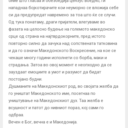
оние што гласаа и обезбедија цензус воедно, ги
нападнаа бојкотирачите кои неуморно се вложија себе
си да предупредат навремено за тоа што ќе се случи.
Од тука понатаму, драги пријатели, влегуваме во
фазата на целосно будење на големото македонско
срце од страна на најтврдокорните, пред истото
повторно силно да зачука над сопствената татковина
и да го означи Македонското Воскресение, на кое се
чекаше многу години исполнети со борба, маки и
страдања. Затоа во овој момент е неопходно да се
зауздаат емоциите а умот и разумот да бидат
постојано будни.
Душманите на Македонскиот род, во својата желба да
го уништат Македонското име, посегнаа по
уништување на Македонскиот дух. Таа желба е
всушност и патот до нивниот пораз, кој сами го
одбраа.
Вечен е Бог, вечна е и Македонија.