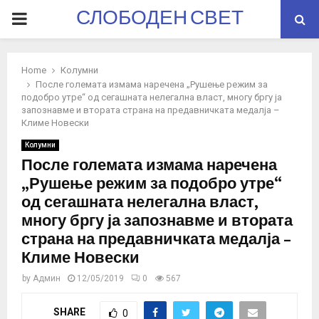
СЛОБОДЕН СВЕТ
PRIMARY
MENU
Home
Колумни
После големата измама наречена „Рушење режим за
подобро утре“ од сегашната нелегална власт, многу бргу ја
запознавме и втората страна на предавничката медалја –
Климе Новески
Колумни
После големата измама наречена
„Рушење режим за подобро утре“
од сегашната нелегална власт,
многу бргу ја запознавме и втората
страна на предавничката медалја –
Климе Новески
by
Админ
12/05/2019
0
567
SHARE
0