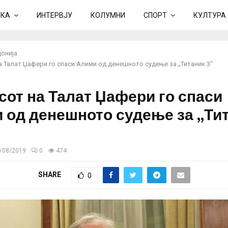
ИКА
ИНТЕРВЈУ
КОЛУМНИ
СПОРТ
КУЛТУРА
онија
 Талат Џафери го спаси Алими од денешното судење за „Титаник 3“
сот на Талат Џафери го спаси
 од денешното судење за „Ти
/08/2019
0
474
SHARE
0