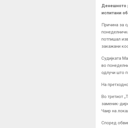
Денешното р
испитани об
Причина за о
понеделничка
потпишал изв
закажани коо
Судијката Ма
во понеделни
одлучи што п
На претходно
Во третиот „
заменик-дире
Чаир на лока
Според обвин