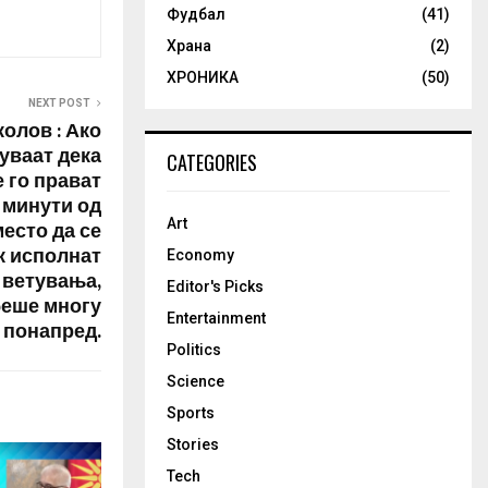
Фудбал
(41)
Храна
(2)
ХРОНИКА
(50)
NEXT POST
олов : Ако
уваат дека
CATEGORIES
е го прават
5 минути од
Art
есто да се
к исполнат
Economy
 ветувања,
Editor's Picks
беше многу
Entertainment
понапред.
Politics
Science
Sports
Stories
Tech