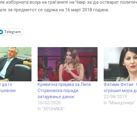
е изборната волја на граѓаните на Чаир за да остварат политич
те за предметот се одржа на 16 март 2018 година.
Telegram
 да го
Кривична пријава за Лила
Фатиме Фетаи : 
ушевски
Стојановска поради
огрешил мора д
затајување данок
22/08/2019
10/02/2020
In "Македонија"
In "ХРОНИКА"