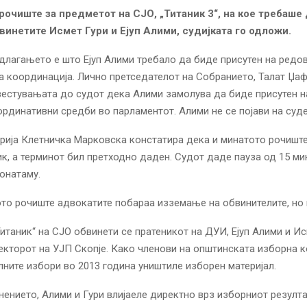
очиште за предметот на СЈО, „Титаник 3“, на кое требаше
винетите Исмет Гури и Ејуп Алими, судијката го одложи.
длагањето е што Ејуп Алими требало да биде присутен на редо
 координација. Лично претседателот на Собранието, Талат Џаф
естувањата до судот дека Алими замолува да биде присутен н
рдинативни средби во парламентот. Алими не се појави на суд
рија Клетничка Марковска констатира дека и минатото рочишт
к, а терминот бил претходно даден. Судот даде пауза од 15 ми
онатаму.
то рочиште адвокатите побараа изземање на обвинителите, но н
Титаник“ на СЈО обвинети се пратеникот на ДУИ, Ејуп Алими и Ис
кторот на УЈП Скопје. Како членови на општинската изборна к
лните избори во 2013 година уништиле изборен материјал.
ението, Алими и Гури влијаеле директно врз изборниот резултат