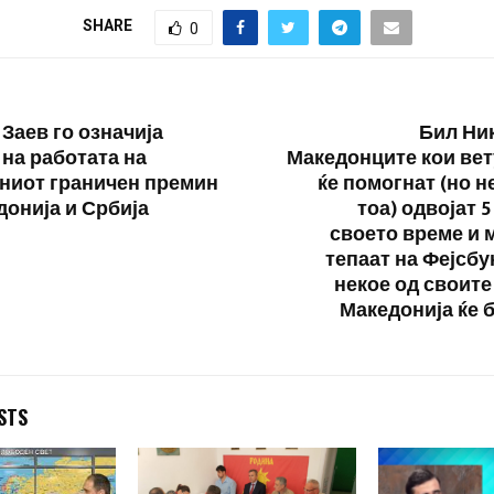
SHARE
0
Заев го означија
Бил Ник
 на работата на
Македонците кои вет
ниот граничен премин
ќе помогнат (но н
донија и Србија
тоа) одвојат 
своето време и м
тепаат на Фејсбу
некое од своите
Македонија ќе 
STS