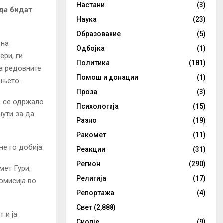
Настани
(3)
 да бидат
Наука
(23)
Образование
(5)
вна
Одбојка
(1)
ери, ги
Политика
(181)
а редовните
Помош и донации
(1)
ењето.
Проза
(3)
е се одржало
Психологија
(15)
нути за да
Разно
(19)
Ракомет
(11)
е го добија.
Реакции
(31)
Регион
(290)
мет Гури,
Религија
(17)
омисија во
Репортажа
(4)
Свет
(2,888)
 и ја
Скопје
(9)