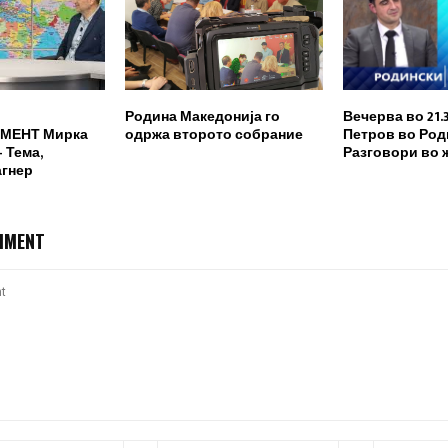
Родина Македонија го
Вечерва во 21.
МЕНТ Мирка
одржа второто собрание
Петров во Род
 Тема,
Разговори во 
агнер
MMENT