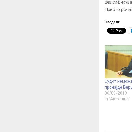
фалсификувал
Првото рочиш
Сподели
Судот неможе
пронајде Вер
06/09/2019
In "Актуелно"