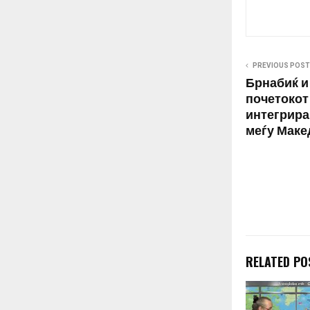
PREVIOUS POST
Брнабиќ и 
почетокот
интегрира
меѓу Маке
RELATED PO