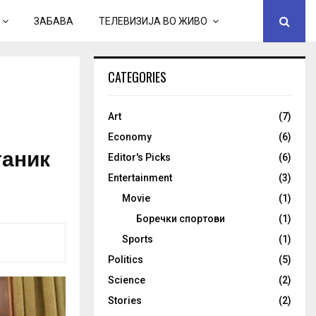
ЗАБАВА
ТЕЛЕВИЗИЈА ВО ЖИВО
CATEGORIES
Art
(7)
Economy
(6)
таник
Editor's Picks
(6)
Entertainment
(3)
Movie
(1)
Боречки спортови
(1)
Sports
(1)
Politics
(5)
Science
(2)
Stories
(2)