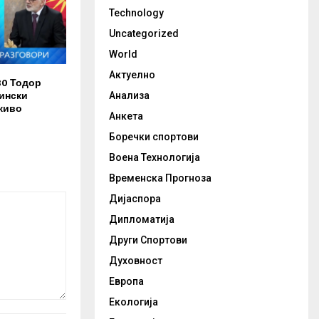
Technology
Uncategorized
World
Актуелно
30 Тодор
ински
Анализа
живо
Анкета
Боречки спортови
Воена Технологија
Временска Прогноза
Дијаспора
Дипломатија
Други Спортови
Духовност
Европа
Екологија