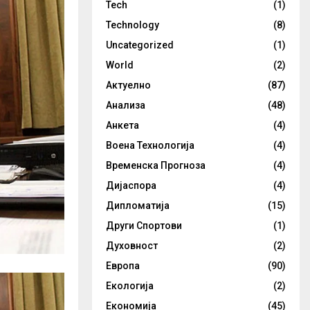
Tech
(1)
Technology
(8)
Uncategorized
(1)
World
(2)
Актуелно
(87)
Анализа
(48)
Анкета
(4)
Воена Технологија
(4)
Временска Прогноза
(4)
Дијаспора
(4)
Дипломатија
(15)
Други Спортови
(1)
Духовност
(2)
Европа
(90)
Екологија
(2)
Економија
(45)