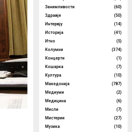
Занимливости
(60)
Здравје
(50)
Интервју
(14)
Историја
(41)
Итно
(5)
Колумни
(374)
Концерти
(1)
Кошарка
(7)
Култура
(10)
Македонија
(787)
Медиуми
(2)
Медицина
(6)
Мисли
(7)
Мистерии
(27)
Музика
(10)