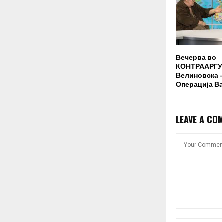
Вечерва во
КОНТРААРГУ
Велиновска –
Операција В
LEAVE A CO