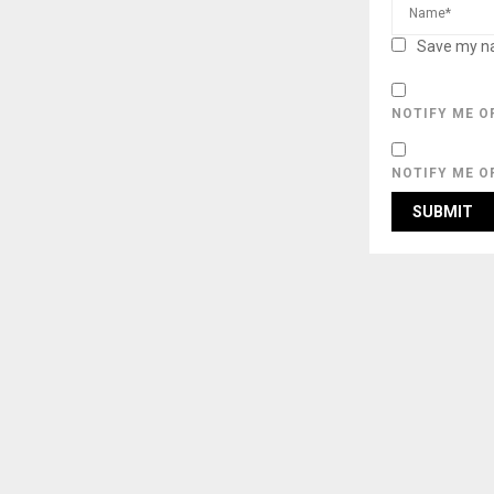
Save my na
NOTIFY ME O
NOTIFY ME O