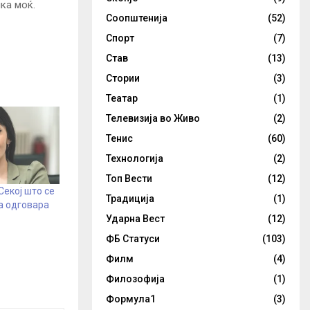
ка моќ.
Соопштенија
(52)
Спорт
(7)
Став
(13)
Стории
(3)
Театар
(1)
Телевизија во Живо
(2)
Тенис
(60)
Технологија
(2)
Топ Вести
(12)
Секој што се
Традиција
(1)
а одговара
Ударна Вест
(12)
ФБ Статуси
(103)
Филм
(4)
Филозофија
(1)
Формула1
(3)