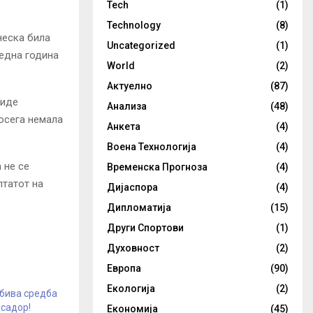
Tech
(1)
Technology
(8)
неска била
Uncategorized
(1)
 една година
World
(2)
Актуелно
(87)
биде
Анализа
(48)
досега немала
Анкета
(4)
Воена Технологија
(4)
 не се
Временска Прогноза
(4)
лтатот на
Дијаспора
(4)
Дипломатија
(15)
Други Спортови
(1)
Духовност
(2)
Европа
(90)
Екологија
(2)
бива средба
садор!
Економија
(45)