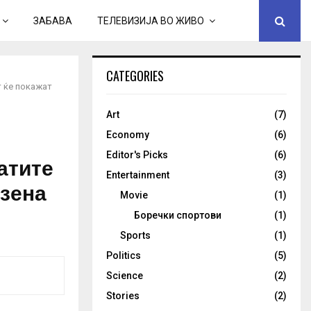
ЗАБАВА
ТЕЛЕВИЗИЈА ВО ЖИВО
CATEGORIES
т ќе покажат
Art
(7)
Economy
(6)
Editor's Picks
(6)
атите
Entertainment
(3)
азена
Movie
(1)
Боречки спортови
(1)
Sports
(1)
Politics
(5)
Science
(2)
Stories
(2)