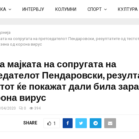
ИКА
ИНТЕРВЈУ
КОЛУМНИ
СПОРТ
КУЛТУРА
онија
ата на сопругата на претседателот Пендаровски, резултатите од тесто
азена од корона вирус
а мајката на сопругата на
едателот Пендаровски, резулт
стот ќе покажат дали била зар
рона вирус
/04/2020
0
394
SHARE
1