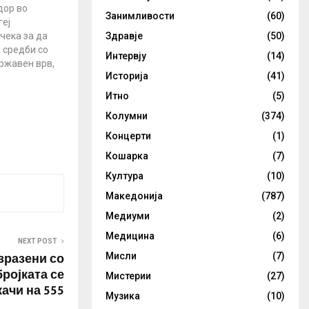
дор во
Занимливости
(60)
геј
чека за да
Здравје
(50)
 средби со
Интервју
(14)
ржавен врв,
Историја
(41)
о секој
јасни
Итно
(5)
Украина и да
Колумни
(374)
кое прашање
еѓу двете
Концерти
(1)
готвен да се
Кошарка
(7)
едателот на
о…
Култура
(10)
Македонија
(787)
Медиуми
(2)
Медицина
(6)
NEXT POST
 зразени со
Мисли
(7)
бројката се
Мистерии
(27)
качи на 555
Музика
(10)