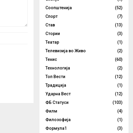
Соопштенија
(52)
Спорт
(7)
Став
(13)
Стории
(3)
Театар
(1)
Телевизија во Живо
(2)
Тенис
(60)
Технологија
(2)
Топ Вести
(12)
Традиција
(1)
Ударна Вест
(12)
ФБ Статуси
(103)
Филм
(4)
Филозофија
(1)
Формула1
(3)