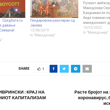
Рускиот амбаса
Македонија Сер
Баздникин ќе по
биде повикан на
 Средбата со
Пендаровски разочаран од
македонскиот д
 е давање
Јанева
иако се понуди в
10/03/2022
 Северна!
12/08/2019
момент да ја об
In "Македонија"
In "Македонија"
ситуацијата во 
а"
одговори на се
за односите пом
земји. Тој е под
сретне со претс
државата Стев
SHARE
1
ВРИНСКИ : КРАЈ НА
Расте бројот на
НИОТ КАПИТАЛИЗАМ
коронавирус, 
ис