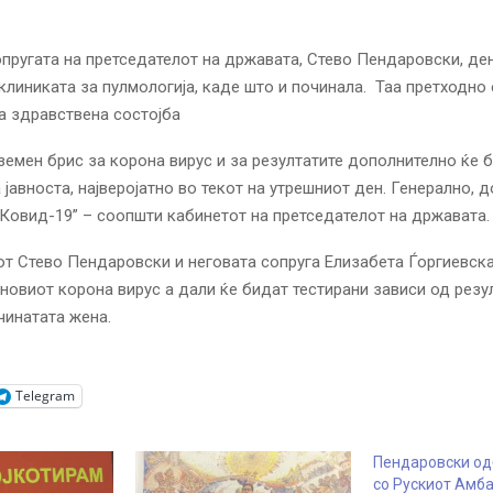
опругата на претседателот на државата, Стево Пендаровски, де
клиниката за пулмологија, каде што и починала. Таа претходно
а здравствена состојба
земен брис за корона вирус и за резултатите дополнително ќе 
јавноста, најверојатно во текот на утрешниот ден. Генерално, 
Ковид-19” – соопшти кабинетот на претседателот на државата.
т Стево Пендаровски и неговата сопруга Елизабета Ѓоргиевска
 новиот корона вирус а дали ќе бидат тестирани зависи од резу
чинатата жена.
Telegram
Пендаровски од
со Рускиот Амба