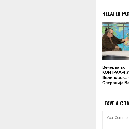
RELATED PO
Вечерва во
КОНТРААРГУ
Велиновска –
Операција В
LEAVE A CO