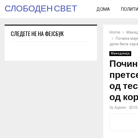
СЛОБОДЕН СВЕТ
ДОМА
ПОЛИТ
СЛЕДЕТЕ НЕ НА ФЕЈСБУК
Home
Макед
Почина мајк
дали била зар
Македонија
Почин
претс
од те
од ко
by
Админ
05