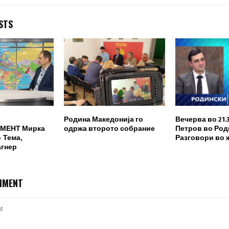
STS
Родина Македонија го
Вечерва во 21.
МЕНТ Мирка
одржа второто собрание
Петров во Род
 Тема,
Разговори во 
агнер
MMENT