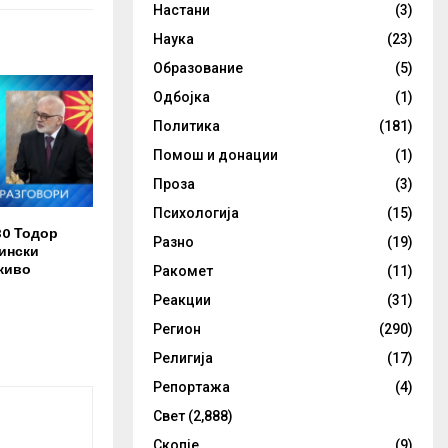
Настани
(3)
Наука
(23)
Образование
(5)
Одбојка
(1)
Политика
(181)
Помош и донации
(1)
Проза
(3)
Психологија
(15)
30 Тодор
Разно
(19)
ински
живо
Ракомет
(11)
Реакции
(31)
Регион
(290)
Религија
(17)
Репортажа
(4)
Свет
(2,888)
Скопје
(9)