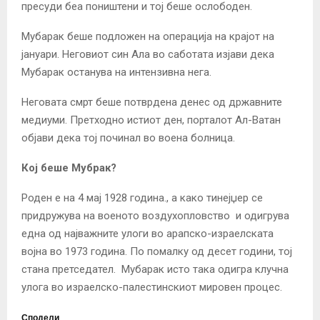
пресуди беа поништени и тој беше ослободен.
Мубарак беше подложен на операција на крајот на
јануари. Неговиот син Ала во саботата изјави дека
Мубарак останува на интензивна нега.
Неговата смрт беше потврдена денес од државните
медиуми. Претходно истиот ден, порталот Ал-Ватан
објави дека тој починал во воена болница.
Кој беше Мубрак?
Роден е на 4 мај 1928 година., а како тинејџер се
придружува на военото воздухопловство и одигрува
една од најважните улоги во арапско-израелската
војна во 1973 година. По помалку од десет години, тој
стана претседател. Мубарак исто така одигра клучна
улога во израелско-палестинскиот мировен процес.
Сподели