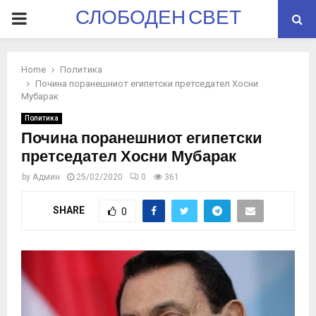
СЛОБОДЕН СВЕТ
PRIMARY
MENU
Home
Политика
Почина поранешниот египетски претседател Хосни
Мубарак
Политика
Почина поранешниот египетски
претседател Хосни Мубарак
by
Админ
25/02/2020
0
361
SHARE
0