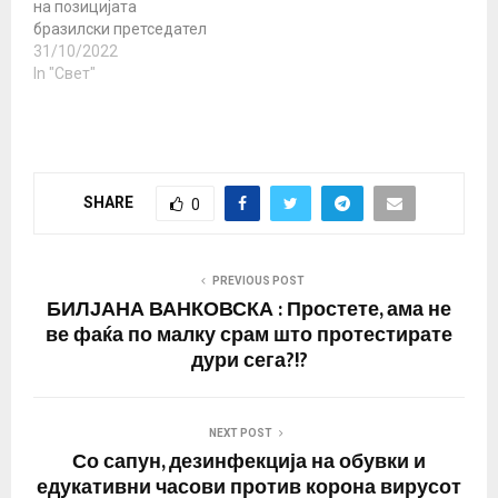
на позицијата
бразилски претседател
пред да биде посрамен
31/10/2022
во корупциски скандал,
In "Свет"
на 77-годишна возраст
се врати спектакуларно
на чело на најголемата
економија во Латинска
Америка. Лула, како што
SHARE
0
љубезно го нарекуваат,
го победи актуелниот
десничарски
претседател Жаир
PREVIOUS POST
Болсонаро и го…
БИЛЈАНА ВАНКОВСКА : Простете, ама не
ве фаќа по малку срам што протестирате
дури сега?!?
NEXT POST
Со сапун, дезинфекција на обувки и
едукативни часови против корона вирусот