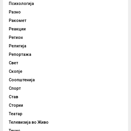
Психологија
Разно
Ракомет
Реакции
Регион
Религија
Репортажа
Свет
Скопје
Соопштенија
Спорт
Став
Стории
Театар
Телевизија во Живо
Тенис