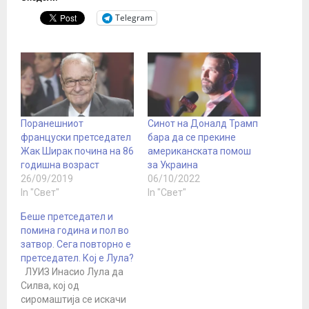
Telegram
Поранешниот
Синот на Доналд Трамп
француски претседател
бара да се прекине
Жак Ширак почина на 86
американската помош
годишна возраст
за Украина
26/09/2019
06/10/2022
In "Свет"
In "Свет"
Беше претседател и
помина година и пол во
затвор. Сега повторно е
претседател. Кој е Лула?
ЛУИЗ Инасио Лула да
Силва, кој од
сиромаштија се искачи