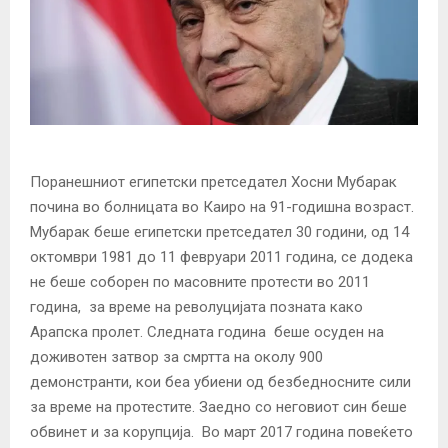
Поранешниот египетски претседател Хосни Мубарак
почина во болницата во Каиро на 91-годишна возраст.
Мубарак беше египетски претседател 30 години, од 14
октомври 1981 до 11 февруари 2011 година, се додека
не беше соборен по масовните протести во 2011
година, за време на револуцијата позната како
Арапска пролет. Следната година беше осуден на
доживотен затвор за смртта на околу 900
демонстранти, кои беа убиени од безбедносните сили
за време на протестите. Заедно со неговиот син беше
обвинет и за корупција. Во март 2017 година повеќето