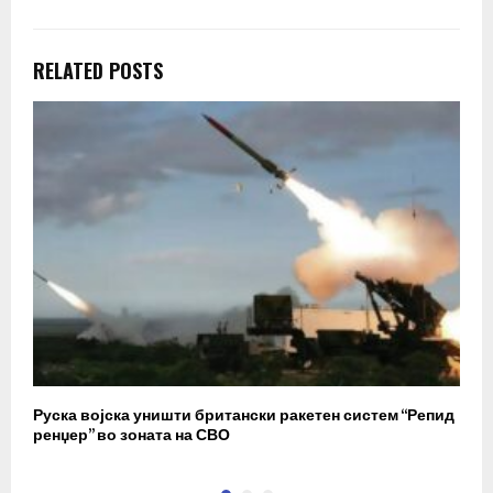
RELATED POSTS
Руска војска уништи британски ракетен систем “Репид
К
ренџер” во зоната на СВО
к