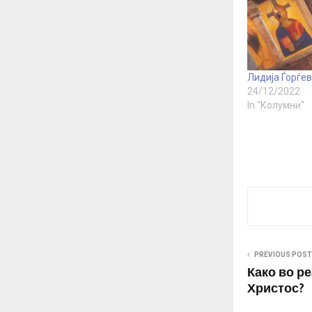
Лидија Ѓорѓев
24/12/2022
In "Колумни"
PREVIOUS POST
Како во р
Христос?