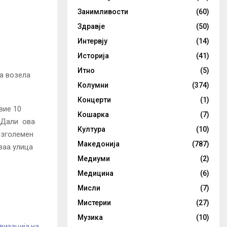
Занимливости
(60)
Здравје
(50)
Интервју
(14)
Историја
(41)
Итно
(5)
ја возела
Колумни
(374)
Концерти
(1)
вие 10
Кошарка
(7)
. Дали ова
Култура
(10)
 зголемен
Македонија
(787)
ваа улица
Медиуми
(2)
Медицина
(6)
Мисли
(7)
Мистерии
(27)
Музика
(10)
визација на