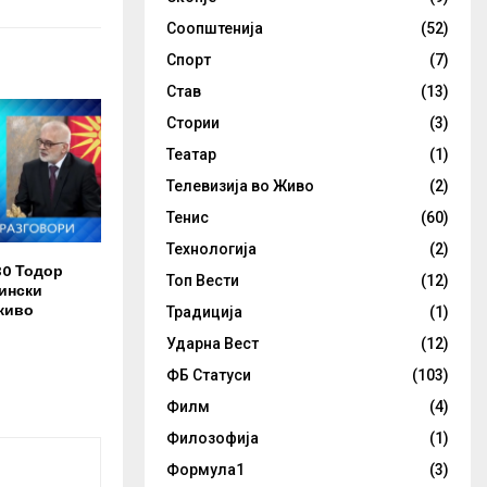
Соопштенија
(52)
Спорт
(7)
Став
(13)
Стории
(3)
Театар
(1)
Телевизија во Живо
(2)
Тенис
(60)
Технологија
(2)
30 Тодор
Топ Вести
(12)
ински
живо
Традиција
(1)
Ударна Вест
(12)
ФБ Статуси
(103)
Филм
(4)
Филозофија
(1)
Формула1
(3)