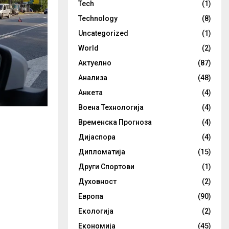
Tech
(1)
Technology
(8)
Uncategorized
(1)
World
(2)
Актуелно
(87)
Анализа
(48)
Анкета
(4)
Воена Технологија
(4)
Временска Прогноза
(4)
Дијаспора
(4)
Дипломатија
(15)
Други Спортови
(1)
Духовност
(2)
Европа
(90)
Екологија
(2)
Економија
(45)