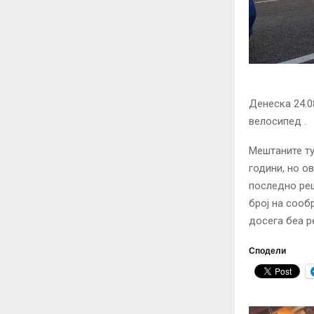
Денеска 24.0
велосипед .
Мештаните ту
години, но о
последно реш
број на сооб
досега беа р
Сподели