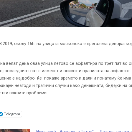
8.2019, околу 16h ,на улицата московска е прегазена девојка ко
ка велат дека оваа улица летово се асфалтира по трет пат во о
вој последниот пат е изменет и описот и правилата на асфалтот
ение е најдобро ќе покаже времето и дали и понатаму ќе има
раќајни незгоди и трагични случки како денешната, бидејќи на о
етки ваквите проблеми.
Telegram
Newsweek: „Виновен е Путин“
Родина, редржа