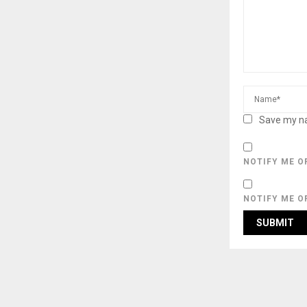
Save my na
NOTIFY ME O
NOTIFY ME O