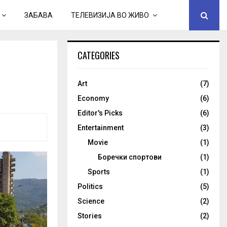
ЗАБАВА
ТЕЛЕВИЗИЈА ВО ЖИВО
CATEGORIES
Art
(7)
Economy
(6)
Editor's Picks
(6)
Entertainment
(3)
Movie
(1)
Боречки спортови
(1)
Sports
(1)
Politics
(5)
Science
(2)
Stories
(2)