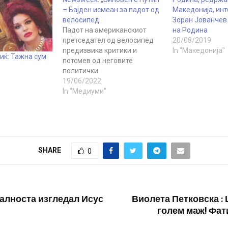
– Бајден исмеан за падот од
Македонија, инт
велосипед
Зоран Јованчев 
Падот на американскиот
на Родина
претседател од велосипед
20/08/2019
предизвика критики и
In "Македонија"
иќ: Тажна сум
потсмев од неговите
политички
противници. Според нивното
19/06/2022
мислење, неуспехот што го
In "Медиуми"
снашол Џо Бајден не само
што укажува на неговите
здравствени проблеми, туку
и совршено ја илустрира
очајната состојба на самите
SHARE
0
САД, пишува Newsweek.
Саботниот пад на Џо Бајден
од велосипед предизвика…
еалноста изгледал Исус
Виолета Петковска : 
голем маж! Фат