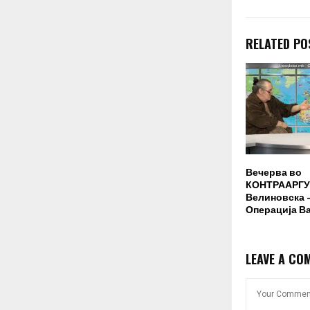
RELATED PO
Вечерва во
КОНТРААРГУ
Велиновска –
Операција В
LEAVE A CO