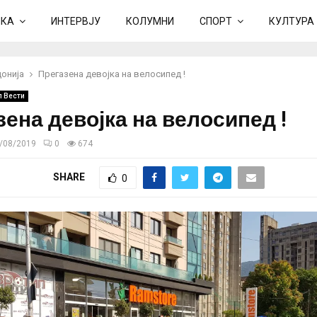
ИКА
ИНТЕРВЈУ
КОЛУМНИ
СПОРТ
КУЛТУРА
онија
Прегазена девојка на велосипед !
п Вести
зена девојка на велосипед !
/08/2019
0
674
SHARE
0