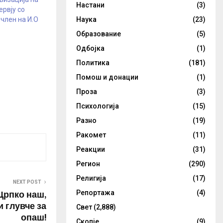
Настани
(3)
ервју со
член на И.О
Наука
(23)
Образование
(5)
Одбојка
(1)
Политика
(181)
Помош и донации
(1)
Проза
(3)
Психологија
(15)
Разно
(19)
Ракомет
(11)
Реакции
(31)
Регион
(290)
Религија
(17)
NEXT POST
Црпко наш,
Репортажа
(4)
и глувче за
Свет
(2,888)
опаш!
Скопје
(9)