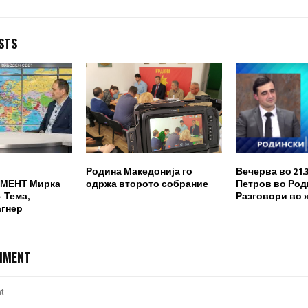
STS
Родина Македонија го
Вечерва во 21.
МЕНТ Мирка
одржа второто собрание
Петров во Род
 Тема,
Разговори во 
агнер
MMENT