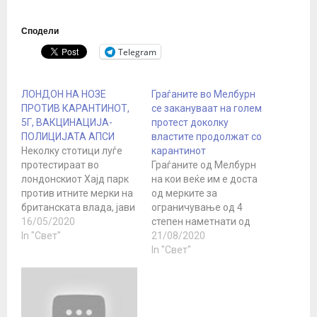
Сподели
Telegram
ЛОНДОН НА НОЗЕ
Граѓаните во Мелбурн
ПРОТИВ КАРАНТИНОТ,
се закануваат на голем
5Г, ВАКЦИНАЦИЈА-
протест доколку
ПОЛИЦИЈАТА АПСИ
властите продолжат со
Неколку стотици луѓе
карантинот
протестираат во
Граѓаните од Мелбурн
лондонскиот Хајд парк
на кои веќе им е доста
против итните мерки на
од мерките за
британската влада, јави
ограничување од 4
Би-Би-Си. Скотланд
16/05/2020
степен наметнати од
Јард објави дека се
In "Свет"
австралиската држава
21/08/2020
уапсени 6 лица, а меѓу
Викторија и заради што
In "Свет"
нив е Пирс Корбин,
градот е во карантин,
братот на поранешниот
планираат да излезат
прв човек на
на улиците во знак на
Лабуристите.
протест против овие