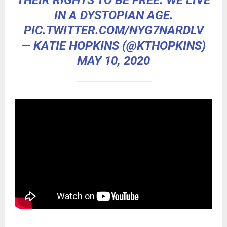
THEIR RIGHTS TO BE FREE. WE LIVE
IN A DYSTOPIAN AGE.
PIC.TWITTER.COM/NYG7NARDLV
— KATIE HOPKINS (@KTHOPKINS)
MAY 10, 2020