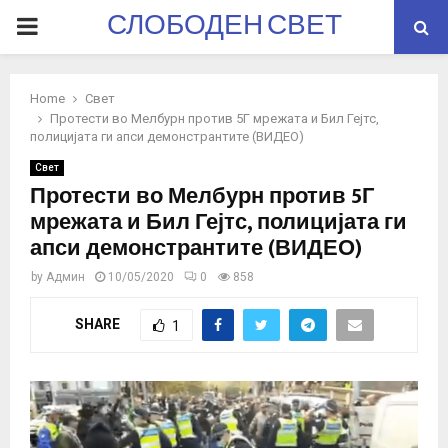
СЛОБОДЕН СВЕТ
PRIMARY
MENU
Home
Свет
Протести во Мелбурн против 5Г мрежата и Бил Гејтс,
полицијата ги апси демонстрантите (ВИДЕО)
Свет
Протести во Мелбурн против 5Г
мрежата и Бил Гејтс, полицијата ги
апси демонстрантите (ВИДЕО)
by
Админ
10/05/2020
0
858
SHARE
1