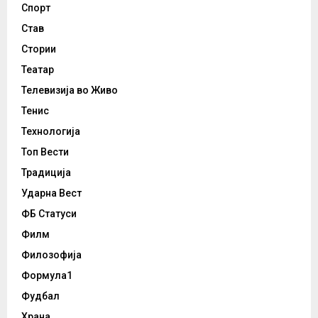
Спорт
Став
Стории
Театар
Телевизија во Живо
Тенис
Технологија
Топ Вести
Традиција
Ударна Вест
ФБ Статуси
Филм
Филозофија
Формула1
Фудбал
Храна