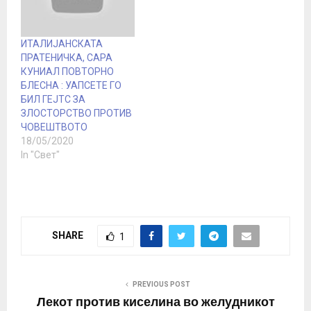
Демонстрантите велат
владини одлуки. Околу
дека протестираат
11.000 луѓе најавија
против заканата за
дека ќе учествуваат на
ИТАЛИЈАНСКАТА
слобода на говор и
протестот…
ПРАТЕНИЧКА, САРА
движење, но…
КУНИАЛ ПОВТОРНО
БЛЕСНА : УАПСЕТЕ ГО
БИЛ ГЕЈТС ЗА
ЗЛОСТОРСТВО ПРОТИВ
ЧОВЕШТВОТО
18/05/2020
In "Свет"
SHARE
1
PREVIOUS POST
Лекот против киселина во желудникот