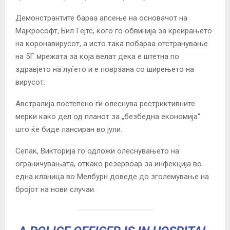
Демонстрантите бараа апсење на основачот на
Мајкрософт, Бил Гејтс, кого го обвинија за креирањето
на коронавирусот, а исто така побараа отстранување
на 5Г мрежата за која велат дека е штетна по
здравјето на луѓето и е поврзана со ширењето на
вирусот.
Австралија постепено ги олеснува рестриктивните
мерки како дел од планот за „безбедна економија“
што ќе биде лансиран во јули.
Сепак, Викторија го одложи олеснувањето на
ограничувањата, откако резервоар за инфекција во
една кланица во Мелбурн доведе до зголемување на
бројот на нови случаи.