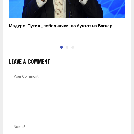
Мадуро: Путин „победнички“ по бунтот на Вагнер
О
п
LEAVE A COMMENT