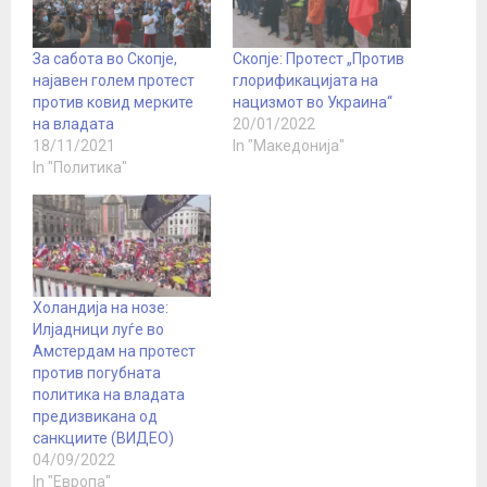
За сабота во Скопје,
Скопје: Протест „Против
најавен голем протест
глорификацијата на
против ковид мерките
нацизмот во Украина“
на владата
20/01/2022
18/11/2021
In "Македонија"
In "Политика"
Холандија на нозе:
Илјадници луѓе во
Амстердам на протест
против погубната
политика на владата
предизвикана од
санкциите (ВИДЕО)
04/09/2022
In "Европа"