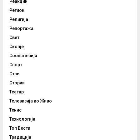
Реакции
Регион
Религија
Репортажа
Свет
Скопје
Соопштенија
Спорт
Став
Стории
Театар
Телевизија во Живо
Тенис
Технологија
Топ Вести
Традиција