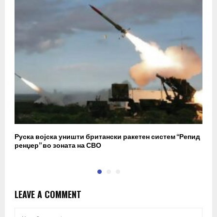
Руска војска уништи британски ракетен систем “Репид
К
ренџер” во зоната на СВО
к
LEAVE A COMMENT