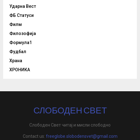
Ударна Вест
ФБ Статуси
Филм
Филозофија
Формула1
Фудбал
Храна
ХРОНИКА
СЛОБОДЕН СВЕТ
Слободен Свет читај и мисли слободно
Contact us:
freeglobe.slobodensvet@gmail.com