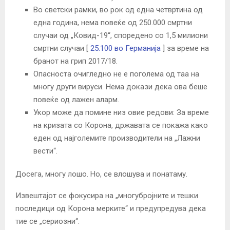
Во светски рамки, во рок од една четвртина од
една година, нема повеќе од 250.000 смртни
случаи од „Ковид-19“, споредено со 1,5 милиони
смртни случаи [
25.100 во Германија
] за време на
бранот на грип 2017/18.
Опасноста очигледно не е поголема од таа на
многу други вируси. Нема докази дека ова беше
повеќе од лажен аларм.
Укор може да помине низ овие редови: За време
на кризата со Корона, државата се покажа како
еден од најголемите производители на „Лажни
вести“.
Досега, многу лошо. Но, се влошува и понатаму.
Извештајот се фокусира на „многубројните и тешки
последици од Корона мерките“ и предупредува дека
тие се „сериозни“.