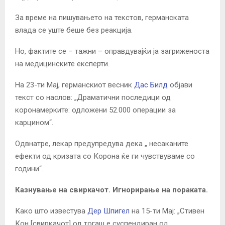
За време на пишувањето на текстов, германската
влада се уште беше без реакција.
Но, фактите се – тажни – оправдувајќи ја загриженоста
на медицинските експерти.
На 23-ти Мај, германскиот весник
Дас Билд
објави
текст со
наслов: „Драматични последици од
коронамерките: одложени 52.000 операции за
карцином“.
Одвнатре, лекар предупредува дека „ несаканите
ефекти од кризата со Корона ќе ги чувствуваме со
години“.
Казнување на свиркачот. Игнорирање на пораката.
Како што известува
Дер Шпигел
на 15-ти Мај: „Стивен
Кон [свиркачот] од тогаш е суспендиран од