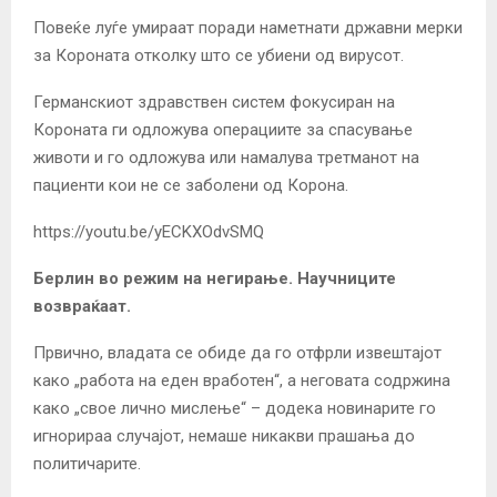
Повеќе луѓе умираат поради наметнати државни мерки
за Короната отколку што се убиени од вирусот.
Германскиот здравствен систем фокусиран на
Короната ги одложува операциите за спасување
животи и го одложува или намалува третманот на
пациенти кои не се заболени од Корона.
https://youtu.be/yECKXOdvSMQ
Берлин во режим на негирање. Научниците
возвраќаат.
Првично, владата се обиде да го отфрли извештајот
како „работа на еден вработен“, а неговата содржина
како „свое лично мислење“ – додека новинарите го
игнорираа случајот, немаше никакви прашања до
политичарите.