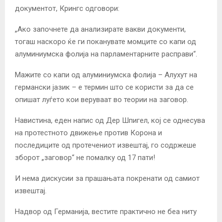
документот, Крингс одговори:
„Ако започнете да анализирате вакви документи,
тогаш наскоро ќе ги поканувате момците со капи од
алуминиумска фолија на парламентарните расправи“.
Мажите со капи од алуминиумска фолија – Алухут на
германски јазик – е термин што се користи за да се
опишат луѓето кои веруваат во теории на заговор.
Навистина, еден напис од Дер Шпигел, кој се однесува
на протестното движење против Корона и
последиците од протечениот извештај, го содржеше
зборот „заговор“ не помалку од 17 пати!
И нема дискусии за прашањата покренати од самиот
извештај.
Надвор од Германија, вестите практично не беа ниту