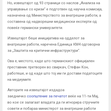
Но, извештајот од 93 страници со наслов „Анализа на
управување со кризи“ е подготвен од научна комисија,
назначена од Министерството за внатрешни работи, а
составена од надворешни медицински експерти од
повеќе германски универзитети.
Извештајот беше иницијатива на одделот за
внатрешни работи, наречена Единица КМ4 одговорна
за „Заштита на критични инфраструктури“.
Ова е, местото, каде што германскиот официјален
преставник претворен во свиркач, Стефан Кон,
работеше, и од каде што тој им ги достави податоците
на медиумите.
Авторите на извештајот издадоа
заедничко
соопштение за печатот
веќе на 11-ти Мај,
во кое се залагаат владата да ги игнорира стручните
совети и побараа министерот за внатрешни работи