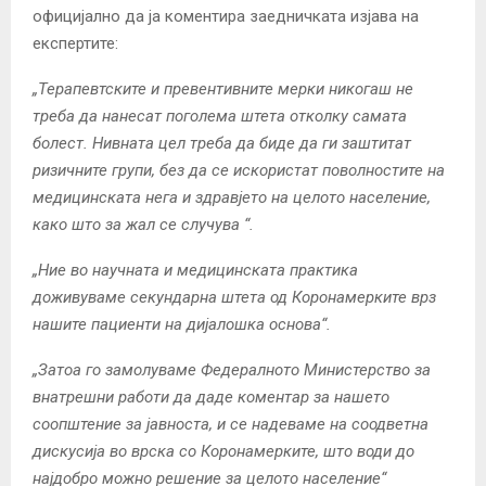
официјално да ја коментира заедничката изјава на
експертите:
„Терапевтските и превентивните мерки никогаш не
треба да нанесат поголема штета отколку самата
болест. Нивната цел треба да биде да ги заштитат
ризичните групи, без да се искористат поволностите на
медицинската нега и здравјето на целото население,
како што за жал се случува “.
„Ние во научната и медицинската практика
доживуваме секундарна штета од Коронамерките врз
нашите пациенти на дијалошка основа“.
„Затоа го замолуваме Федералното Министерство за
внатрешни работи да даде коментар за нашето
соопштение за јавноста, и се надеваме на соодветна
дискусија во врска со Коронамерките, што води до
најдобро можно решение за целото население“