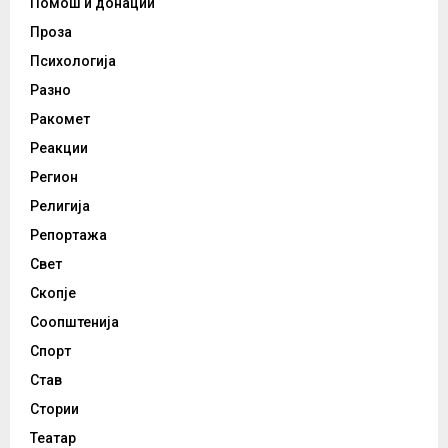
Помош и донации
Проза
Психологија
Разно
Ракомет
Реакции
Регион
Религија
Репортажа
Свет
Скопје
Соопштенија
Спорт
Став
Стории
Театар