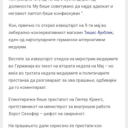
должноста. Му беше советувано да најде адвокат и
неговиот лаптоп беше конфискуван “.
Кон, првично го открил извештајот на 9-ти мај во
либерално-конзервативниот магазин
Тишис Ајнблик,
еден од најпопуларните германски алтернативни
медиуми.
Вестите за извештајот отидоа на мејнстрим медиумите
во Германија во текот на втората недела на Мај – но
веќе во третата недела медиумите и политичарите
престанаа да разговараат за ова прашање, одбивајќи
да го коментираат.
Етикетирачки беше пристапот на Гинтер Крингс,
претставникот на министерот за внатрешни работи
Хорст Сехофер – шефот на свиркачот:
На прашањето дали сериозно ќе пристапи кон