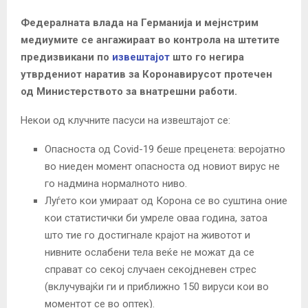
Федералната влада на Германија и мејнстрим
медиумите се ангажираат во контрола на штетите
предизвикани по
извештајот
што го негира
утврдениот наратив за Коронавирусот протечен
од Министерството за внатрешни работи.
Некои од клучните пасуси на извештајот се:
Опасноста од Covid-19 беше преценета: веројатно
во ниеден момент опасноста од новиот вирус не
го надмина нормалното ниво.
Луѓето кои умираат од Корона се во суштина оние
кои статистички би умреле оваа година, затоа
што тие го достигнале крајот на животот и
нивните ослабени тела веќе не можат да се
справат со секој случаен секојдневен стрес
(вклучувајќи ги и приближно 150 вируси кои во
моментот се во оптек).