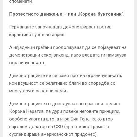
споменати.
Протестното движење – или „Корона-бунтовник“.
Германците започнаа да демонстрираат против
карантинот уште во април.
А илјадници граѓани продолжуваат да се појавуваат на
демонстрации секој викенд, иако владата ги намалува
ограничувањата.
Демонстрациите не се само против ограничувањата,
кои всушност се релативно благи во споредба со
многу други западни земји.
Демонстрациите го доведуваат во прашање целиот
Корона Наратив, па дури повеќе неговите принципи,
особено улогата што ја игра Бил Гејтс, како втор
најголем донатор на СЗО (прв откако Трамп го
суспендираше американскиот придонес).