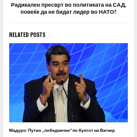
Радикален пресврт во политиката на САД,
повеќе да не бидат лидер во НАТО?
RELATED POSTS
Мадуро: Путин „победнички“ по бунтот на Вагнер
О
п