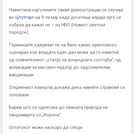
Навистина најголемите такви демонстрации се случија
во
Штутгарт
на 9-ти мај, каде десетици илјади луѓе се
собраа да кажат не – на НВО (Новиот светски
поредок).
Германците кажуваат не на било какво орвеловско
сценарио кое владата еден ден може да го наметне
од сомнителниот „статус на вонредната состојба“, од
апликации за масовен надзор до задолжителни
вакцинации.
Откриениот извештај докажа дека нивните стравови се
основани.
Барем што се однесува до лажната природа на
пандемијата со „Корона“.
Остатокот може наскоро да следи.