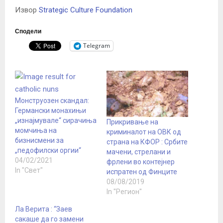
Извор
Strategic Culture Foundation
Сподели
Telegram
Монструозен скандал:
Германски монахињи
„изнајмувале“ сирачиња
Прикривање на
момчиња на
криминалот на ОВК од
бизнисмени за
страна на КФОР : Србите
„педофилски оргии“
мачени, стрелани и
04/02/2021
фрлени во контејнер
In "Свет"
испратен од Финците
08/08/2019
In "Регион"
Ла Верита : “Заев
сакаше да го замени