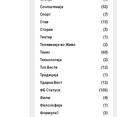
Соопштенија
(52)
Спорт
(7)
Став
(13)
Стории
(3)
Театар
(1)
Телевизија во Живо
(2)
Тенис
(60)
Технологија
(2)
Топ Вести
(12)
Традиција
(1)
Ударна Вест
(12)
ФБ Статуси
(103)
Филм
(4)
Филозофија
(1)
Формула1
(3)