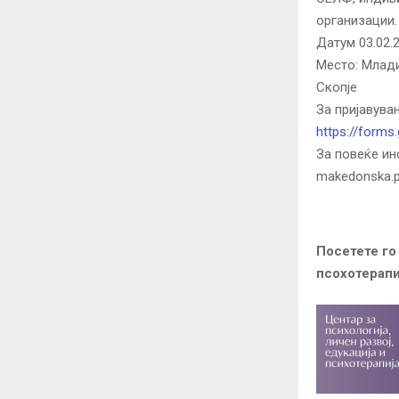
организации.
Датум 03.02.
Место: Млад
Скопје
За пријавува
https://form
За повеќе ин
makedonska.p
Посетете го
псохотерапи