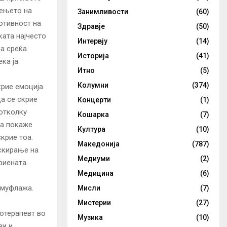
иењето на
Занимливости
(60)
отивност на
Здравје
(50)
ката најчесто
Интервју
(14)
а среќа.
Историја
(41)
ка ја
Итно
(5)
Колумни
(374)
крие емоција
а се скрие
Концерти
(1)
 отколку
Кошарка
(7)
да покаже
Култура
(10)
скрие тоа.
Македонија
(787)
скирање на
Медиуми
(2)
риената
Медицина
(6)
амуфлажа.
Мисли
(7)
Мистерии
(27)
хотерапевт во
Музика
(10)
ви и