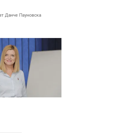
вт Данче Пауновска