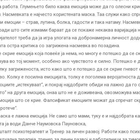
а работа. Глумењето било каква емоција може да го олесни кр
. Насмевката е најчесто користената маска. Таа служи како спр
ни емоции – страв, лутина, болка, гадости и така натаму. Насмев
ради што сите измами бараат да се покаже некаква варијација н
јателот треба да ја игра улогата на добронамерна личност доде
ата остра критика со загрижена насмевка во позадина.
е скрие емоција која повеќе ја нема, но многу е потешко да се с
ува во тој момент, особено ако чувството е силно. Потешко e д
лку загриженоста, исто како што е потешко да се скрие гневот
о. Колку е посилна емоцијата, толку е поголема веројатноста 
оциите „истекуваат“, и покрај најдобрите обиди на лажно да го 
о“ на друга емоција, онаа што не е доживеана, овозможува ма
моција што се крие. Фалсификат емоциите можат да спречат ск
ротече“.
аска е лажна емоција. Не само што мами, туку е и најдобрата к
а ја води Данче Наумовска Пауновска,
шталт психотерапевт и Тренер за личен развој. Работи како пси
дуална терапија, тренер за личен развој и работилници за тимо