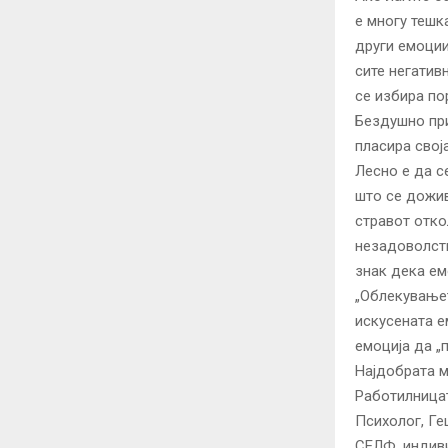
е многу тешк
други емоции
сите негатив
се избира по
Бездушно при
пласира свој
Лесно е да с
што се дожив
стравот отко
незадоволств
знак дека ем
„Облекувањет
искусената е
емоција да „п
Најдобрата м
Работилницат
Психолог, Ге
СЕЛФ, индиви