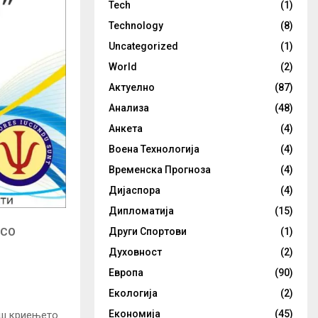
Tech
(1)
Technology
(8)
Uncategorized
(1)
World
(2)
Актуелно
(87)
Анализа
(48)
Анкета
(4)
Воена Технологија
(4)
Временска Прогноза
(4)
Дијаспора
(4)
Дипломатија
(15)
Други Спортови
(1)
 СО
Духовност
(2)
Европа
(90)
Екологија
(2)
Економија
(45)
аш криењето