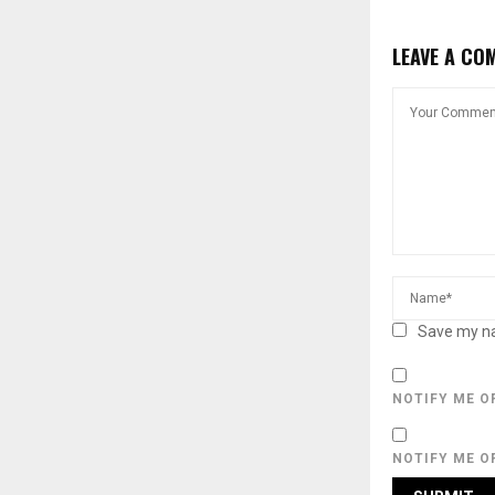
LEAVE A CO
Save my na
NOTIFY ME O
NOTIFY ME O