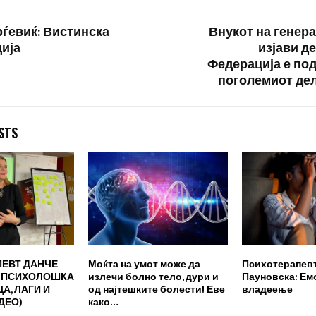
рѓевиќ: Вистинска
Внукот на генера
ија
изјави д
Федерација е по
поголемиот дел
STS
ЕВТ ДАНЧЕ
Моќта на умот може да
Психотерапевт
: ПСИХОЛОШКА
излечи болно тело, дури и
Пауновска: Е
А, ЛАГИ И
од најтешките болести! Еве
владеење
ДЕО)
како…