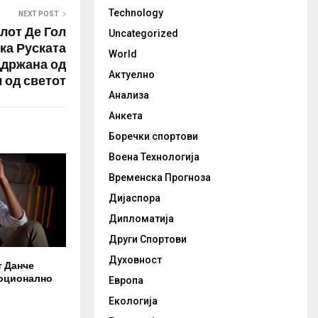
Technology
NEXT POST
лот Де Гол
Uncategorized
ека Руската
World
ддржана од
Актуелно
 од светот
Анализа
Анкета
Боречки спортови
Воена Технологија
Временска Прогноза
Дијаспора
Дипломатија
Други Спортови
Духовност
 Данче
моционално
Европа
Екологија