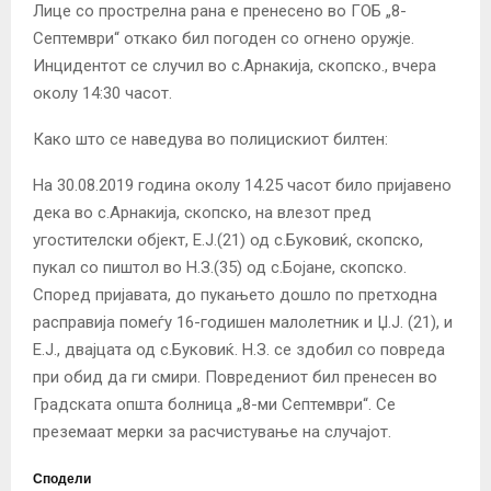
Лице со прострелна рана е пренесено во ГОБ „8-
Септември“ откако бил погоден со огнено оружје.
Инцидентот се случил во с.Арнакија, скопско., вчера
околу 14:30 часот.
Како што се наведува во полицискиот билтен:
На 30.08.2019 година околу 14.25 часот било пријавено
дека во с.Арнакија, скопско, на влезот пред
угостителски објект, Е.Ј.(21) од с.Буковиќ, скопско,
пукал со пиштол во Н.З.(35) од с.Бојане, скопско.
Според пријавата, до пукањето дошло по претходна
расправија помеѓу 16-годишен малолетник и Џ.Ј. (21), и
Е.Ј., двајцата од с.Буковиќ. Н.З. се здобил со повреда
при обид да ги смири. Повредениот бил пренесен во
Градската општа болница „8-ми Септември“. Се
преземаат мерки за расчистување на случајот.
Сподели