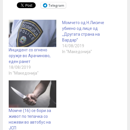
Telegram
Момчето од Н.Лисиче
убиено од лице од
,,Другата страна на
Вардар”
14/08/2019
Инцидент со огнено
In "Македонија"
оружје во Арачиново,
еден ранет
18/08/2019
In "Македонија"
Момче (16) се бори за
живот по тепачка со
ножеви во автобус на
ЈСП