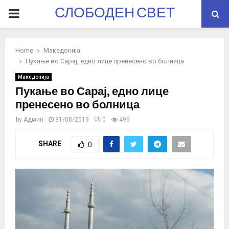
СЛОБОДЕН СВЕТ
PRIMARY
MENU
Home
Македонија
Пукање во Сарај, едно лице пренесено во болница
Македонија
Пукање во Сарај, едно лице
пренесено во болница
by
Админ
31/08/2019
0
496
SHARE
0