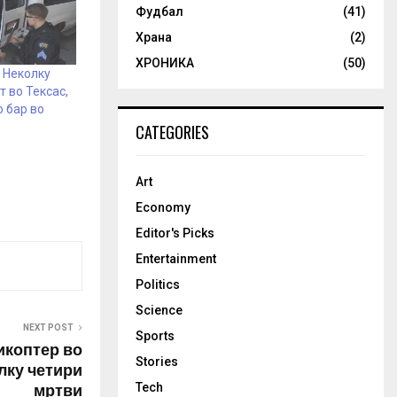
Фудбал
(41)
Храна
(2)
ХРОНИКА
(50)
 Неколку
т во Тексас,
о бар во
CATEGORIES
Art
Economy
Editor's Picks
Entertainment
Politics
Science
NEXT POST
Sports
икоптер во
Stories
лку четири
мртви
Tech