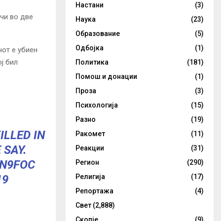
Настани
(3)
чи во две
Наука
(23)
Образование
(5)
Одбојка
(1)
чот е убиен
ј бил
Политика
(181)
Помош и донации
(1)
Проза
(3)
Психологија
(15)
Разно
(19)
ILLED IN
Ракомет
(11)
 SAY.
Реакции
(31)
YN9FOC
Регион
(290)
19
Религија
(17)
Репортажа
(4)
Свет
(2,888)
Скопје
(9)