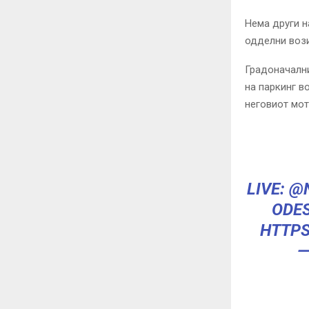
Нема други н
одделни вози
Градоначалн
на паркинг в
неговиот мот
LIVE:
@
ODES
HTTPS
—