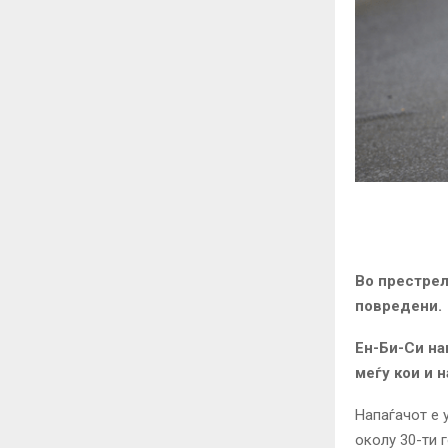
Во престрел
повредени.
Ен-Би-Си на
меѓу кои и 
Напаѓачот е 
околу 30-ти 