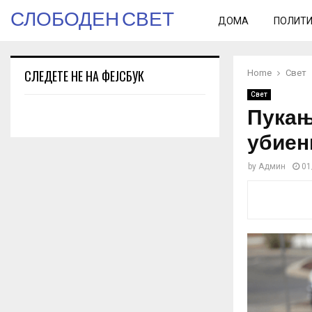
СЛОБОДЕН СВЕТ
ДОМА
ПОЛИТ
СЛЕДЕТЕ НЕ НА ФЕЈСБУК
Home
Свет
Свет
Пукањ
убиен
by
Админ
01