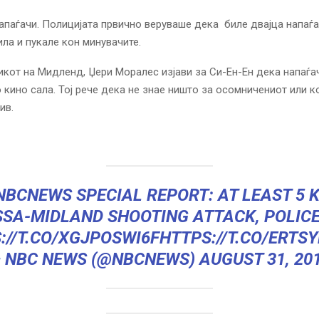
апаѓачи.
Полицијата првично веруваше дека биле двајца напаѓа
ла и пукале кон минувачите.
икот на Мидленд, Џ
ери Моралес
изјави за Си-Ен-Ен дека напаѓа
о кино сала. Тој рече дека не знае ништо за осомничениот или ко
ив.
NBCNEWS
SPECIAL REPORT: AT LEAST 5 K
SA-MIDLAND SHOOTING ATTACK, POLICE
://T.CO/XGJPOSWI6F
HTTPS://T.CO/ERTS
 NBC NEWS (@NBCNEWS)
AUGUST 31, 20