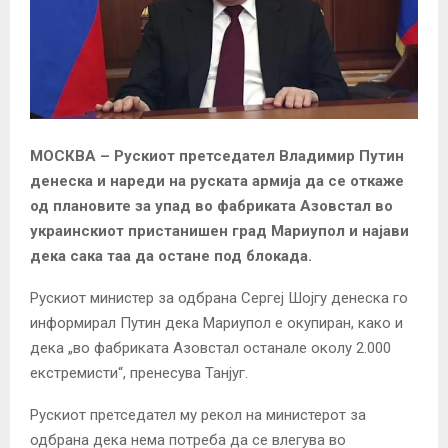
МОСКВА
– Рускиот претседател Владимир Путин
денеска и нареди на руската армија да се откаже
од плановите за упад во фабриката Азовстал во
украинскиот пристанишен град Мариупол и најави
дека сака таа да остане под блокада.
Рускиот министер за одбрана Сергеј Шојгу денеска го
информирал Путин дека Мариупол е окупиран, како и
дека „во фабриката Азовстал останале околу 2.000
екстремисти“, пренесува Танјуг.
Рускиот претседател му рекол на министерот за
одбрана дека нема потреба да се влегува во