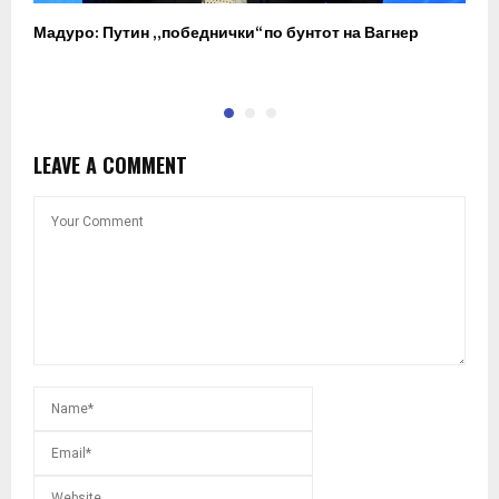
Мадуро: Путин „победнички“ по бунтот на Вагнер
О
п
LEAVE A COMMENT