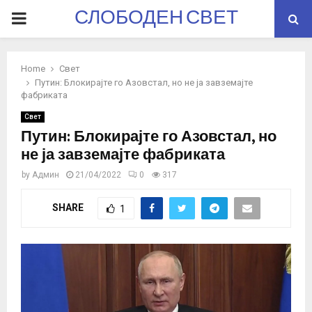
СЛОБОДЕН СВЕТ
PRIMARY
MENU
Home
Свет
Путин: Блокирајте го Азовстал, но не ја завземајте
фабриката
Свет
Путин: Блокирајте го Азовстал, но
не ја завземајте фабриката
by
Админ
21/04/2022
0
317
SHARE
1