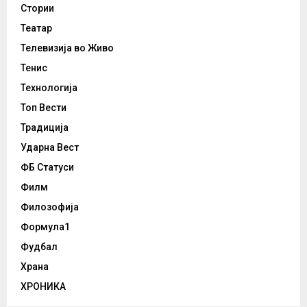
Стории
Театар
Телевизија во Живо
Тенис
Технологија
Топ Вести
Традиција
Ударна Вест
ФБ Статуси
Филм
Филозофија
Формула1
Фудбал
Храна
ХРОНИКА