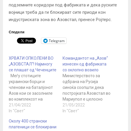
подземните коридори под фабриката и дека руските
војници треба да ги блокираат сите приоди кон
индустриската зона во Азовстал, пренесе Ројтерс.
Сподели
Telegram
ХРВАТИ ОПКОЛЕНИ ВО
Командантот на „Азов“
„АЗОВСТАЛ“! Најмногу
изнесен од фабриката
се плашат од Чеченците
со оклопно возило
Меѓу стотиците
Министерството за
украински борци и
одбрана на Русија
членови на баталјонот
синоќа соопшти дека
Азов кои се засолниле
постројката Азовстал во
во комплексот на
Мариупол е целосно
челичарницата
21/04/2022
ослободена и дека
21/05/2022
Азовстал во Мариупол
In "Свет"
министерот за одбрана
In "Свет"
има најмалку четворица
Сергеј Шојгу за тоа го
Околу 400 странски
Хрвати - еден
известил рускиот
платеници се блокирани
Далматинец и тројца
претседател Владимир