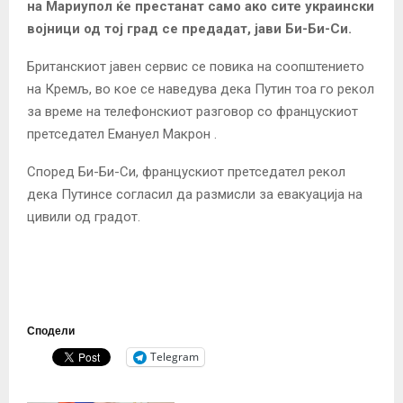
на Мариупол ќе престанат само ако сите украински
војници од тој град се предадат, јави Би-Би-Си.
Британскиот јавен сервис се повика на соопштението
на Кремљ, во кое се наведува дека Путин тоа го рекол
за време на телефонскиот разговор со францускиот
претседател Емануел Макрон .
Според Би-Би-Си, францускиот претседател рекол
дека Путинсе согласил да размисли за евакуација на
цивили од градот.
Сподели
Telegram