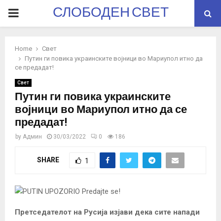
СЛОБОДЕН СВЕТ
PRIMARY
MENU
Home
Свет
Путин ги повика украинските војници во Мариупол итно да
се предадат!
Свет
Путин ги повика украинските
војници во Мариупол итно да се
предадат!
by
Админ
30/03/2022
0
186
SHARE
1
Претседателот на Русија изјави дека сите напади