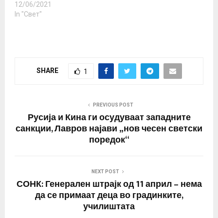
не го…
12/06/2021
In "Свет"
SHARE
1
PREVIOUS POST
Русија и Кина ги осудуваат западните
санкции, Лавров најави „нов чесен светски
поредок“
NEXT POST
СОНК: Генерален штрајк од 11 април – нема
да се примаат деца во градинките,
училиштата