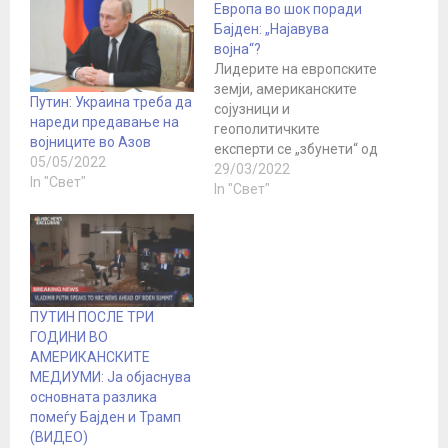
Европа во шок поради
Бајден: „Најавува
војна“?
Лидерите на европските
земји, американските
Путин: Украина треба да
сојузници и
нареди предавање на
геополитичките
војниците во Азов
експерти се „збунети“ од
05/05/2022
изјавите на
29/03/2022
In "Свет"
американскиот
In "Свет"
претседател Џозеф
Бајден Неговите изјави
покажуваат дека
воената цел на
Вашингтон во
украинско-рускиот
ПУТИН ПОСЛЕ ТРИ
конфликт е промена на
ГОДИНИ ВО
власта во Москва,
АМЕРИКАНСКИТЕ
бидејќи европските
МЕДИУМИ: Ја објаснува
сојузници сметаат дека
основната разлика
тоа е „спротивно на
помеѓу Бајден и Трамп
напорите на Западот да
(ВИДЕО)