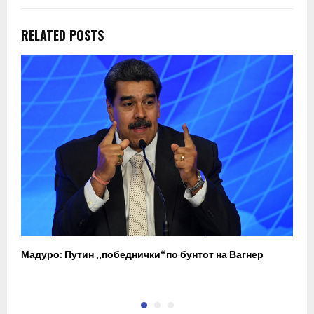
RELATED POSTS
Мадуро: Путин „победнички“ по бунтот на Вагнер
О
п