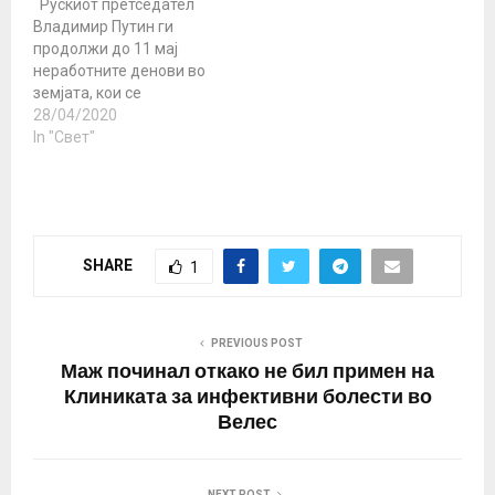
Рускиот претседател
Германскиот канцелар
Владимир Путин ги
Олаф Шолц…
продолжи до 11 мај
неработните денови во
земјата, кои се
воведени за да се
28/04/2020
спречи ширењето на
In "Свет"
коронавирусот.
Рестриктивните мерки
требаше да бидат
укинати на крајот на
април, но Путин рече
SHARE
1
дека Русија сè уште не
го достигнала врвот на
инфекцијата, пренесува
Ројтерс.Тој и…
PREVIOUS POST
Маж починал откако не бил примен на
Клиниката за инфективни болести во
Велес
NEXT POST