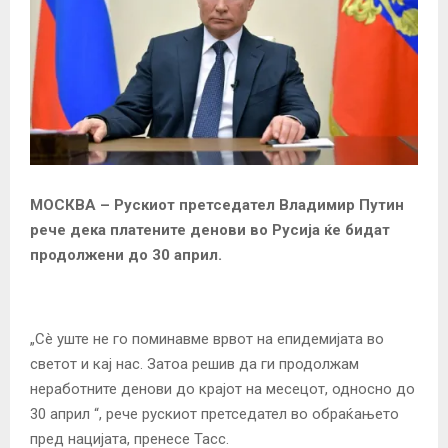
МОСКВА – Рускиот претседател Владимир Путин
рече дека платените денови во Русија ќе бидат
продолжени до 30 април.
„Сè уште не го поминавме врвот на епидемијата во
светот и кај нас. Затоа решив да ги продолжам
неработните денови до крајот на месецот, односно до
30 април “, рече рускиот претседател во обраќањето
пред нацијата, пренесе Тасс.