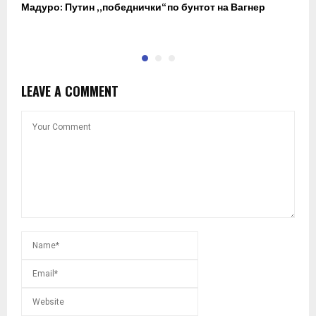
Мадуро: Путин „победнички“ по бунтот на Вагнер
О
п
LEAVE A COMMENT