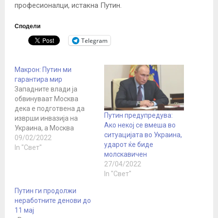
професионалци, истакна Путин.
Сподели
Telegram
Макрон: Путин ми
гарантира мир
Западните влади ја
обвинуваат Москва
дека е подготвена да
Путин предупредува:
изврши инвазија на
Ако некој се вмеша во
Украина, а Москва
ситуацијата во Украина,
тврди дека САД и НАТО
09/02/2022
ударот ќе биде
ја дестабилизираат
In "Свет"
молскавичен
Европа. Ова се денови
27/04/2022
на големи состаноци во
In "Свет"
време кога западните
влади се обидуваат да
Путин ги продолжи
ги намалат тензиите во
неработните денови до
Источна Европа преку
11 мај
дипломатски напори.