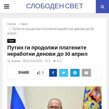
СЛОБОДЕН СВЕТ
PRIMARY
MENU
Home
Свет
Путин ги продолжи платените неработни денови до 30
април
Свет
Путин ги продолжи платените
неработни денови до 30 април
by
Админ
02/04/2020
0
312
SHARE
1