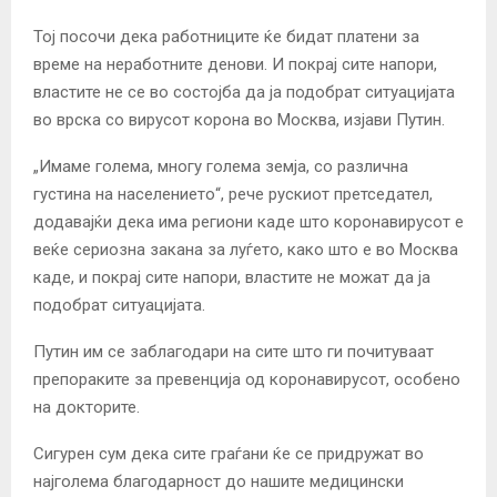
Тој посочи дека работниците ќе бидат платени за
време на неработните денови. И покрај сите напори,
властите не се во состојба да ја подобрат ситуацијата
во врска со вирусот корона во Москва, изјави Путин.
„Имаме голема, многу голема земја, со различна
густина на населението“, рече рускиот претседател,
додавајќи дека има региони каде што коронавирусот е
веќе сериозна закана за луѓето, како што е во Москва
каде, и покрај сите напори, властите не можат да ја
подобрат ситуацијата.
Путин им се заблагодари на сите што ги почитуваат
препораките за превенција од коронавирусот, особено
на докторите.
Сигурен сум дека сите граѓани ќе се придружат во
најголема благодарност до нашите медицински